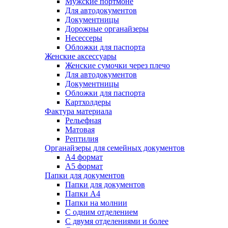
Мужские портмоне
Для автодокументов
Документницы
Дорожные органайзеры
Несессеры
Обложки для паспорта
Женские аксессуары
Женские сумочки через плечо
Для автодокументов
Документницы
Обложки для паспорта
Картхолдеры
Фактура материала
Рельефная
Матовая
Рептилия
Органайзеры для семейных документов
А4 формат
А5 формат
Папки для документов
Папки для документов
Папки А4
Папки на молнии
С одним отделением
С двумя отделениями и более