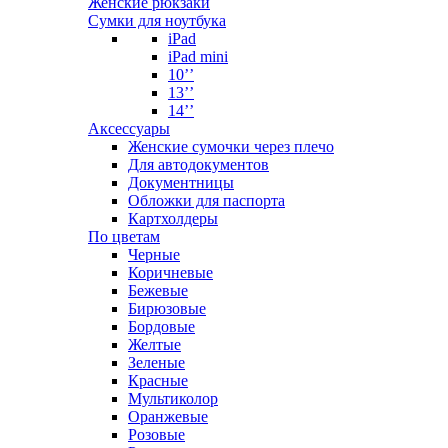
Женские рюкзаки
Сумки для ноутбука
iPad
iPad mini
10’’
13’’
14’’
Аксессуары
Женские сумочки через плечо
Для автодокументов
Документницы
Обложки для паспорта
Картхолдеры
По цветам
Черные
Коричневые
Бежевые
Бирюзовые
Бордовые
Желтые
Зеленые
Красные
Мультиколор
Оранжевые
Розовые