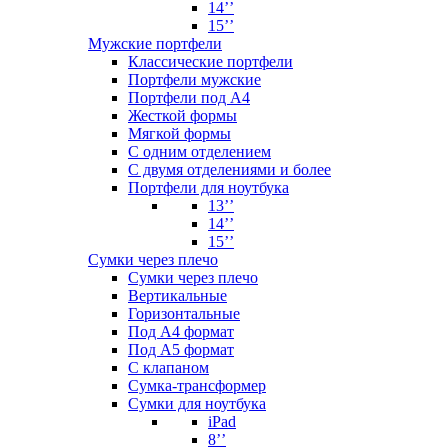
14’’
15’’
Мужские портфели
Классические портфели
Портфели мужские
Портфели под А4
Жесткой формы
Мягкой формы
С одним отделением
С двумя отделениями и более
Портфели для ноутбука
13’’
14’’
15’’
Сумки через плечо
Сумки через плечо
Вертикальные
Горизонтальные
Под А4 формат
Под А5 формат
С клапаном
Сумка-трансформер
Сумки для ноутбука
iPad
8’’