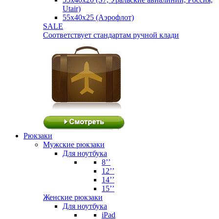
Utair)
55х40х25 (Аэрофлот)
SALE
Соответствует стандартам ручной клади
Рюкзаки
Мужские рюкзаки
Для ноутбука
8’’
12’’
14’’
15’’
Женские рюкзаки
Для ноутбука
iPad