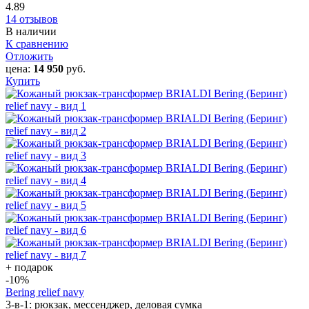
4.89
14 отзывов
В наличии
К сравнению
Отложить
цена:
14 950
руб.
Купить
+ подарок
-10
%
Bering relief navy
3-в-1: рюкзак, мессенджер, деловая сумка