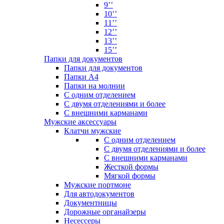
9’’
10’’
11’’
12’’
13’’
15’’
Папки для документов
Папки для документов
Папки А4
Папки на молнии
С одним отделением
С двумя отделениями и более
С внешними карманами
Мужские аксессуары
Клатчи мужские
С одним отделением
С двумя отделениями и более
С внешними карманами
Жесткой формы
Мягкой формы
Мужские портмоне
Для автодокументов
Документницы
Дорожные органайзеры
Несессеры