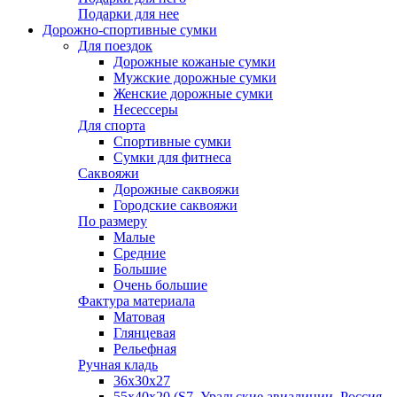
Подарки для нее
Дорожно-спортивные сумки
Для поездок
Дорожные кожаные сумки
Мужские дорожные сумки
Женские дорожные сумки
Несессеры
Для спорта
Спортивные сумки
Сумки для фитнеса
Саквояжи
Дорожные саквояжи
Городские саквояжи
По размеру
Малые
Средние
Большие
Очень большие
Фактура материала
Матовая
Глянцевая
Рельефная
Ручная кладь
36х30x27
55х40х20 (S7, Уральские авиалинии, Россия,