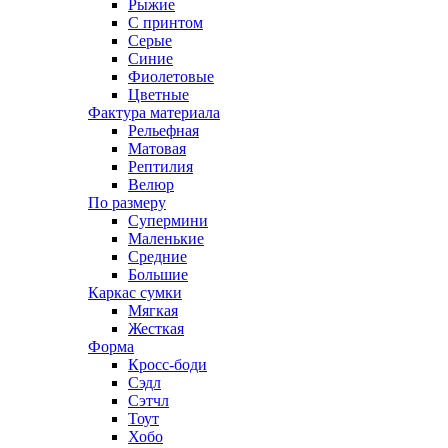
Рыжие
С принтом
Серые
Синие
Фиолетовые
Цветные
Фактура материала
Рельефная
Матовая
Рептилия
Велюр
По размеру
Супермини
Маленькие
Средние
Большие
Каркас сумки
Мягкая
Жесткая
Форма
Кросс-боди
Сэдл
Сэтчл
Тоут
Хобо