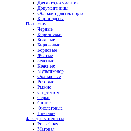
Для автодокументов
Документницы
Обложки для паспорта
Картхолдеры
По цветам
Черные
Коричневые
Бежевые
Бирюзовые
Бордовые
Желтые
Зеленые
Красные
Мультиколор
Оранжевые
Розовые
Рыжие
С принтом
Серые
Синие
Фиолетовые
Цветные
Фактура материала
Рельефная
Матовая