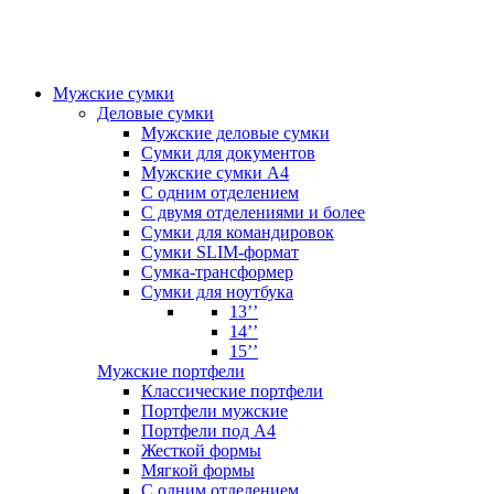
Мужские сумки
Деловые сумки
Мужские деловые сумки
Сумки для документов
Мужские сумки А4
С одним отделением
С двумя отделениями и более
Сумки для командировок
Сумки SLIM-формат
Сумка-трансформер
Сумки для ноутбука
13’’
14’’
15’’
Мужские портфели
Классические портфели
Портфели мужские
Портфели под А4
Жесткой формы
Мягкой формы
С одним отделением