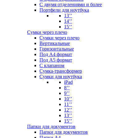
С двумя отделениями и более
Портфели для ноутбука
13’’
14’’
15’’
Сумки через плечо
Сумки через плечо
Вертикальные
Горизонтальные
Под А4 формат
Под А5 формат
С клапаном
Сумка-трансформер
Сумки для ноутбука
iPad
8’’
9’’
10’’
11’’
12’’
13’’
15’’
Папки для документов
Папки для документов
Папки А4