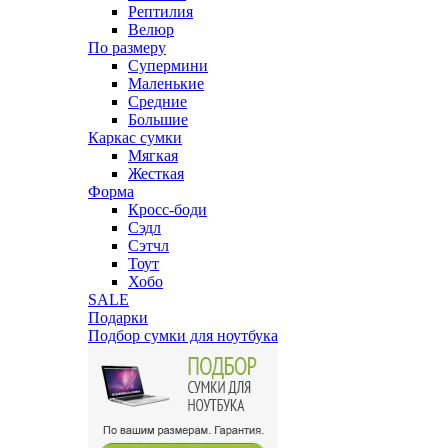
Рептилия
Велюр
По размеру
Супермини
Маленькие
Средние
Большие
Каркас сумки
Мягкая
Жесткая
Форма
Кросс-боди
Сэдл
Сэтчл
Тоут
Хобо
SALE
Подарки
Подбор сумки для ноутбука