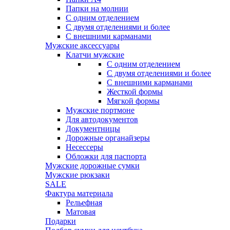
Папки на молнии
С одним отделением
С двумя отделениями и более
С внешними карманами
Мужские аксессуары
Клатчи мужские
С одним отделением
С двумя отделениями и более
С внешними карманами
Жесткой формы
Мягкой формы
Мужские портмоне
Для автодокументов
Документницы
Дорожные органайзеры
Несессеры
Обложки для паспорта
Мужские дорожные сумки
Мужские рюкзаки
SALE
Фактура материала
Рельефная
Матовая
Подарки