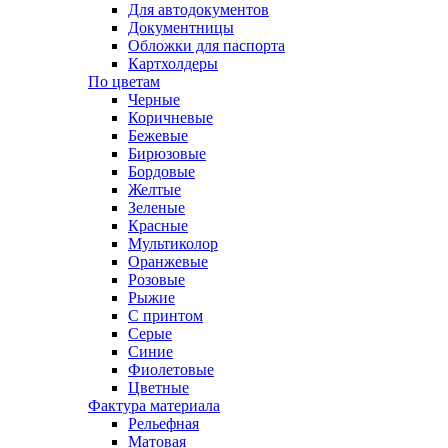
Для автодокументов
Документницы
Обложки для паспорта
Картхолдеры
По цветам
Черные
Коричневые
Бежевые
Бирюзовые
Бордовые
Желтые
Зеленые
Красные
Мультиколор
Оранжевые
Розовые
Рыжие
С принтом
Серые
Синие
Фиолетовые
Цветные
Фактура материала
Рельефная
Матовая