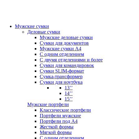
Мужские сумки
Деловые сумки
Мужские деловые сумки
Сумки для документов
Мужские сумки А4
С одним отделением
С двумя отделениями и более
Сумки для командировок
Сумки SLIM-формат
Сумка-трансформер
Сумки для ноутбука
13’’
14’’
15’’
Мужские портфели
Классические портфели
Портфели мужские
Портфели под А4
Жесткой формы
Мягкой формы
С одним отделением