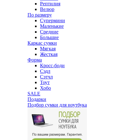
Рептилия
Велюр
По размеру
Супермини
Маленькие
Средние
Большие
Каркас сумки
Мягкая
Жесткая
Форма
Кросс-боди
Сэдл
Сэтчл
Тоут
Хобо
SALE
Подарки
Подбор сумки для ноутбука