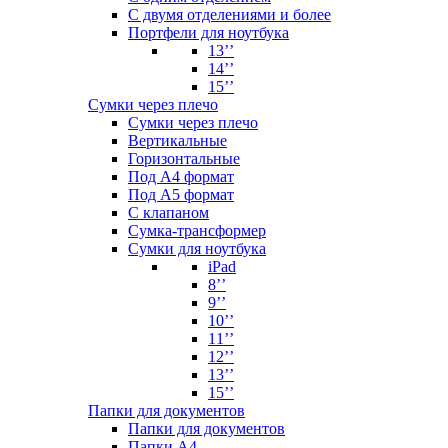
С двумя отделениями и более
Портфели для ноутбука
13’’
14’’
15’’
Сумки через плечо
Сумки через плечо
Вертикальные
Горизонтальные
Под А4 формат
Под А5 формат
С клапаном
Сумка-трансформер
Сумки для ноутбука
iPad
8’’
9’’
10’’
11’’
12’’
13’’
15’’
Папки для документов
Папки для документов
Папки А4