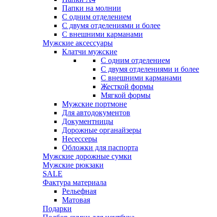
Папки на молнии
С одним отделением
С двумя отделениями и более
С внешними карманами
Мужские аксессуары
Клатчи мужские
С одним отделением
С двумя отделениями и более
С внешними карманами
Жесткой формы
Мягкой формы
Мужские портмоне
Для автодокументов
Документницы
Дорожные органайзеры
Несессеры
Обложки для паспорта
Мужские дорожные сумки
Мужские рюкзаки
SALE
Фактура материала
Рельефная
Матовая
Подарки