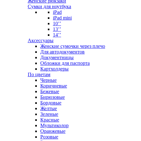
Женские рюкзаки
Сумки для ноутбука
iPad
iPad mini
10’’
13’’
14’’
Аксессуары
Женские сумочки через плечо
Для автодокументов
Документницы
Обложки для паспорта
Картхолдеры
По цветам
Черные
Коричневые
Бежевые
Бирюзовые
Бордовые
Желтые
Зеленые
Красные
Мультиколор
Оранжевые
Розовые