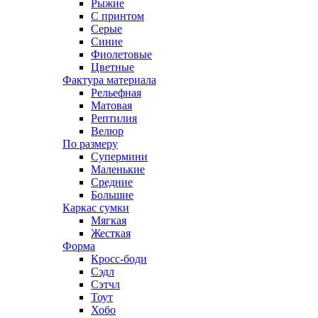
Рыжие
С принтом
Серые
Синие
Фиолетовые
Цветные
Фактура материала
Рельефная
Матовая
Рептилия
Велюр
По размеру
Супермини
Маленькие
Средние
Большие
Каркас сумки
Мягкая
Жесткая
Форма
Кросс-боди
Сэдл
Сэтчл
Тоут
Хобо