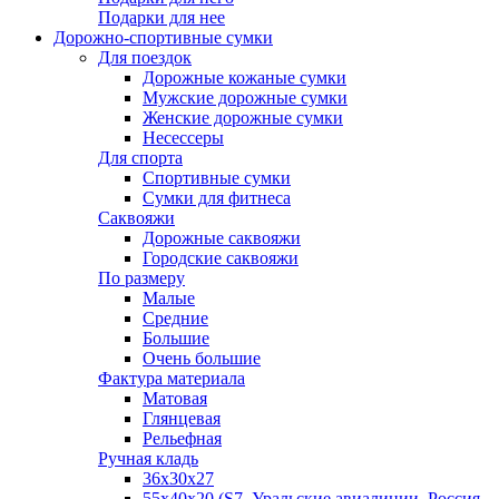
Подарки для нее
Дорожно-спортивные сумки
Для поездок
Дорожные кожаные сумки
Мужские дорожные сумки
Женские дорожные сумки
Несессеры
Для спорта
Спортивные сумки
Сумки для фитнеса
Саквояжи
Дорожные саквояжи
Городские саквояжи
По размеру
Малые
Средние
Большие
Очень большие
Фактура материала
Матовая
Глянцевая
Рельефная
Ручная кладь
36х30x27
55х40х20 (S7, Уральские авиалинии, Россия,