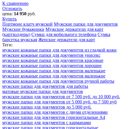
К сравнению
Отложить
цена:
14 950
руб.
Купить
Портмоне клатч мужской
Мужские папки для документов
Мужские бумажники
Мужские держатели для карт
(картхолдеры)
Сумки для мобильного телефона
Сумка
барсетка мужская
Женские держатели для карт
Теги:
мужские кожаные папки для документов из гладкой кожи
мужские кожаные папки для документов унисекс
мужские кожаные папки для документов красивые
мужские кожаные папки для документов хорошие
мужские кожаные папки для документов маленькие
мужские кожаные папки для документов маленькие
мужские кожаные папки для документов ручной работы
мужские папки для документов для работы
матовые мужские папки для документов
мужские папки для документов от 7 500 руб. до 10 000 руб.
мужские папки для документов от 5 000 руб. до 7 500 руб
мужские папки для документов до 5 000 руб.
мужские папки для документов с двумя отделениями
мужские папки для документов горизонтальные А4
мужские папки для документов с карманами
мужские папки для документов горизонтальные