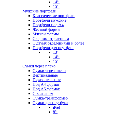
14’’
15’’
Мужские портфели
Классические портфели
Портфели мужские
Портфели под А4
Жесткой формы
Мягкой формы
С одним отделением
С двумя отделениями и более
Портфели для ноутбука
13’’
14’’
15’’
Сумки через плечо
Сумки через плечо
Вертикальные
Горизонтальные
Под А4 формат
Под А5 формат
С клапаном
Сумка-трансформер
Сумки для ноутбука
iPad
8’’