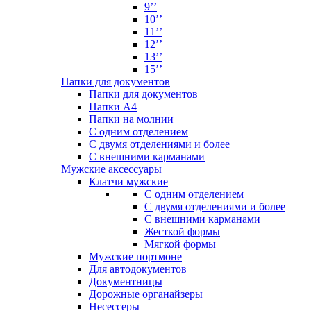
9’’
10’’
11’’
12’’
13’’
15’’
Папки для документов
Папки для документов
Папки А4
Папки на молнии
С одним отделением
С двумя отделениями и более
С внешними карманами
Мужские аксессуары
Клатчи мужские
С одним отделением
С двумя отделениями и более
С внешними карманами
Жесткой формы
Мягкой формы
Мужские портмоне
Для автодокументов
Документницы
Дорожные органайзеры
Несессеры