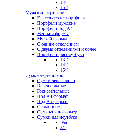
14’’
15’’
Мужские портфели
Классические портфели
Портфели мужские
Портфели под А4
Жесткой формы
Мягкой формы
С одним отделением
С двумя отделениями и более
Портфели для ноутбука
13’’
14’’
15’’
Сумки через плечо
Сумки через плечо
Вертикальные
Горизонтальные
Под А4 формат
Под А5 формат
С клапаном
Сумка-трансформер
Сумки для ноутбука
iPad
8’’