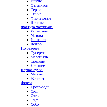
Рыжие
С принтом
Серые
Синие
Фиолетовые
Цветные
Фактура материала
Рельефная
Матовая
Рептилия
Велюр
По размеру
Супермини
Маленькие
Средние
Большие
Каркас сумки
Мягкая
Жесткая
Форма
Кросс-боди
Сэдл
Сэтчл
Тоут
Хобо