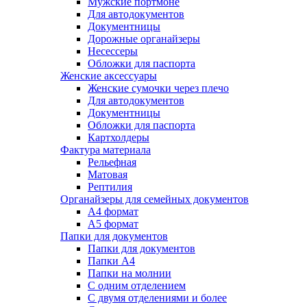
Мужские портмоне
Для автодокументов
Документницы
Дорожные органайзеры
Несессеры
Обложки для паспорта
Женские аксессуары
Женские сумочки через плечо
Для автодокументов
Документницы
Обложки для паспорта
Картхолдеры
Фактура материала
Рельефная
Матовая
Рептилия
Органайзеры для семейных документов
А4 формат
А5 формат
Папки для документов
Папки для документов
Папки А4
Папки на молнии
С одним отделением
С двумя отделениями и более