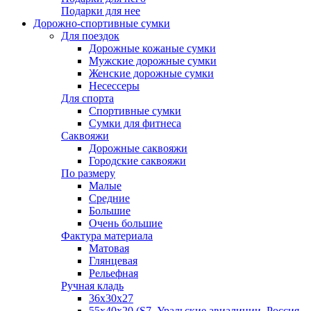
Подарки для нее
Дорожно-спортивные сумки
Для поездок
Дорожные кожаные сумки
Мужские дорожные сумки
Женские дорожные сумки
Несессеры
Для спорта
Спортивные сумки
Сумки для фитнеса
Саквояжи
Дорожные саквояжи
Городские саквояжи
По размеру
Малые
Средние
Большие
Очень большие
Фактура материала
Матовая
Глянцевая
Рельефная
Ручная кладь
36х30x27
55х40х20 (S7, Уральские авиалинии, Россия,