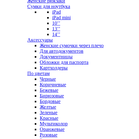
Женские рюкзаки
Сумки для ноутбука
iPad
iPad mini
10’’
13’’
14’’
Аксессуары
Женские сумочки через плечо
Для автодокументов
Документницы
Обложки для паспорта
Картхолдеры
По цветам
Черные
Коричневые
Бежевые
Бирюзовые
Бордовые
Желтые
Зеленые
Красные
Мультиколор
Оранжевые
Розовые