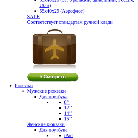
Utair)
55х40х25 (Аэрофлот)
SALE
Соответствует стандартам ручной клади
Рюкзаки
Мужские рюкзаки
Для ноутбука
8’’
12’’
14’’
15’’
Женские рюкзаки
Для ноутбука
iPad