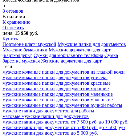
5
8 отзывов
В наличии
К сравнению
Отложить
цена:
15 950
руб.
Купить
Портмоне клатч мужской
Мужские папки для документов
Мужские бумажники
Мужские держатели для карт
(картхолдеры)
Сумки для мобильного телефона
Сумка
барсетка мужская
Женские держатели для карт
Теги:
мужские кожаные папки для документов из гладкой кожи
мужские кожаные папки для документов унисекс
мужские кожаные папки для документов красивые
мужские кожаные папки для документов хорошие
мужские кожаные папки для документов маленькие
мужские кожаные папки для документов маленькие
мужские кожаные папки для документов ручной работы
мужские папки для документов для работы
матовые мужские папки для документов
мужские папки для документов от 7 500 руб. до 10 000 руб.
мужские папки для документов от 5 000 руб. до 7 500 руб
мужские папки для документов до 5 000 руб.