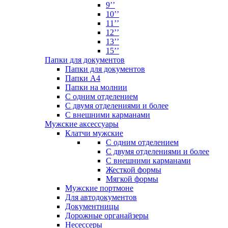
9’’
10’’
11’’
12’’
13’’
15’’
Папки для документов
Папки для документов
Папки А4
Папки на молнии
С одним отделением
С двумя отделениями и более
С внешними карманами
Мужские аксессуары
Клатчи мужские
С одним отделением
С двумя отделениями и более
С внешними карманами
Жесткой формы
Мягкой формы
Мужские портмоне
Для автодокументов
Документницы
Дорожные органайзеры
Несессеры