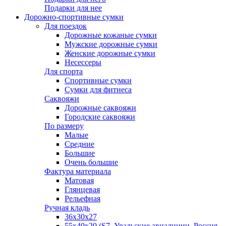
Подарки для нее
Дорожно-спортивные сумки
Для поездок
Дорожные кожаные сумки
Мужские дорожные сумки
Женские дорожные сумки
Несессеры
Для спорта
Спортивные сумки
Сумки для фитнеса
Саквояжи
Дорожные саквояжи
Городские саквояжи
По размеру
Малые
Средние
Большие
Очень большие
Фактура материала
Матовая
Глянцевая
Рельефная
Ручная кладь
36х30x27
55х40х20 (S7, Уральские авиалинии, Россия,