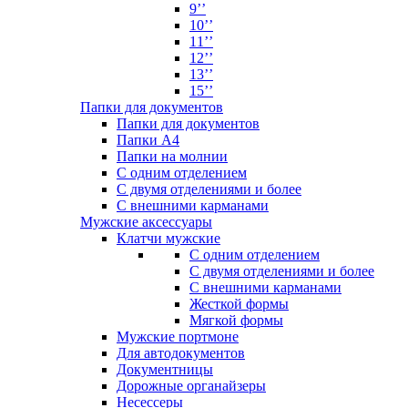
9’’
10’’
11’’
12’’
13’’
15’’
Папки для документов
Папки для документов
Папки А4
Папки на молнии
С одним отделением
С двумя отделениями и более
С внешними карманами
Мужские аксессуары
Клатчи мужские
С одним отделением
С двумя отделениями и более
С внешними карманами
Жесткой формы
Мягкой формы
Мужские портмоне
Для автодокументов
Документницы
Дорожные органайзеры
Несессеры