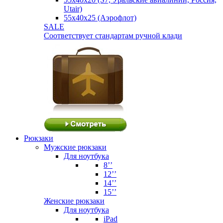
Utair)
55х40х25 (Аэрофлот)
SALE
Соответствует стандартам ручной клади
Рюкзаки
Мужские рюкзаки
Для ноутбука
8’’
12’’
14’’
15’’
Женские рюкзаки
Для ноутбука
iPad