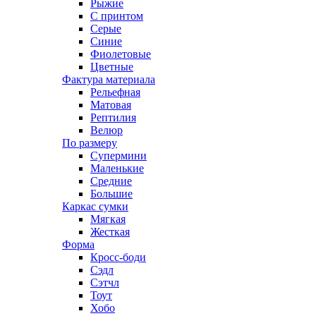
Рыжие
С принтом
Серые
Синие
Фиолетовые
Цветные
Фактура материала
Рельефная
Матовая
Рептилия
Велюр
По размеру
Супермини
Маленькие
Средние
Большие
Каркас сумки
Мягкая
Жесткая
Форма
Кросс-боди
Сэдл
Сэтчл
Тоут
Хобо