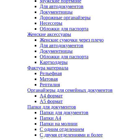
Мужские портмоне
Для автодокументов
Документницы
Дорожные органайзеры
Несессеры
Обложки для паспорта
Женские аксессуары
Женские сумочки через плечо
Для автодокументов
Документницы
Обложки для паспорта
Картхолдеры
Фактура материала
Рельефная
Матовая
Рептилия
Органайзеры для семейных документов
А4 формат
А5 формат
Папки для документов
Папки для документов
Папки А4
Папки на молнии
С одним отделением
С двумя отделениями и более