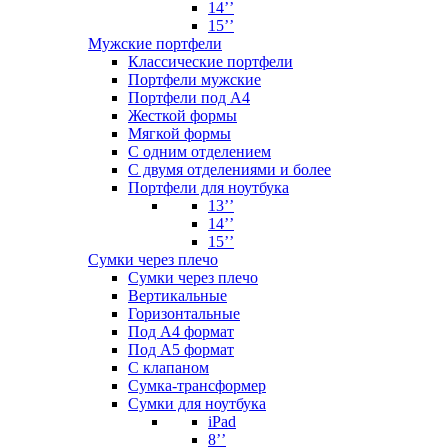
14’’
15’’
Мужские портфели
Классические портфели
Портфели мужские
Портфели под А4
Жесткой формы
Мягкой формы
С одним отделением
С двумя отделениями и более
Портфели для ноутбука
13’’
14’’
15’’
Сумки через плечо
Сумки через плечо
Вертикальные
Горизонтальные
Под А4 формат
Под А5 формат
С клапаном
Сумка-трансформер
Сумки для ноутбука
iPad
8’’