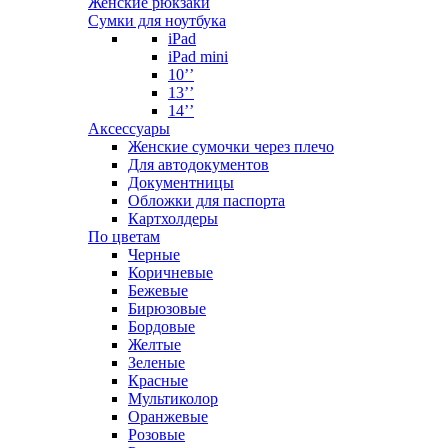
Женские рюкзаки
Сумки для ноутбука
iPad
iPad mini
10’’
13’’
14’’
Аксессуары
Женские сумочки через плечо
Для автодокументов
Документницы
Обложки для паспорта
Картхолдеры
По цветам
Черные
Коричневые
Бежевые
Бирюзовые
Бордовые
Желтые
Зеленые
Красные
Мультиколор
Оранжевые
Розовые