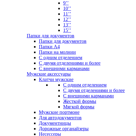
9’’
10’’
11’’
12’’
13’’
15’’
Папки для документов
Папки для документов
Папки А4
Папки на молнии
С одним отделением
С двумя отделениями и более
С внешними карманами
Мужские аксессуары
Клатчи мужские
С одним отделением
С двумя отделениями и более
С внешними карманами
Жесткой формы
Мягкой формы
Мужские портмоне
Для автодокументов
Документницы
Дорожные органайзеры
Несессеры