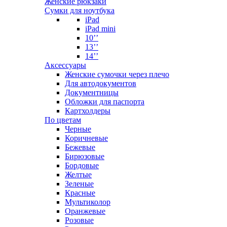
Женские рюкзаки
Сумки для ноутбука
iPad
iPad mini
10’’
13’’
14’’
Аксессуары
Женские сумочки через плечо
Для автодокументов
Документницы
Обложки для паспорта
Картхолдеры
По цветам
Черные
Коричневые
Бежевые
Бирюзовые
Бордовые
Желтые
Зеленые
Красные
Мультиколор
Оранжевые
Розовые