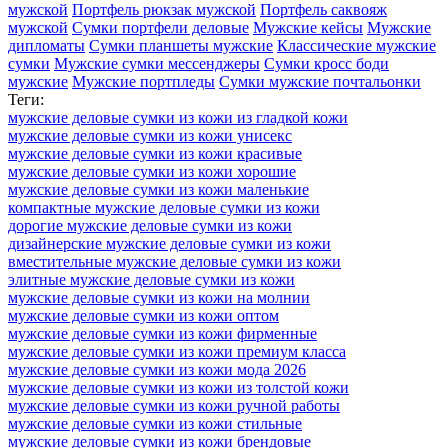
мужской
Портфель рюкзак мужской
Портфель саквояж
мужской
Сумки портфели деловые
Мужские кейсы
Мужские
дипломаты
Сумки планшеты мужские
Классические мужские
сумки
Мужские сумки мессенджеры
Сумки кросс боди
мужские
Мужские портпледы
Сумки мужские почтальонки
Теги:
мужские деловые сумки из кожи из гладкой кожи
мужские деловые сумки из кожи унисекс
мужские деловые сумки из кожи красивые
мужские деловые сумки из кожи хорошие
мужские деловые сумки из кожи маленькие
компактные мужские деловые сумки из кожи
дорогие мужские деловые сумки из кожи
дизайнерские мужские деловые сумки из кожи
вместительные мужские деловые сумки из кожи
элитные мужские деловые сумки из кожи
мужские деловые сумки из кожи на молнии
мужские деловые сумки из кожи оптом
мужские деловые сумки из кожи фирменные
мужские деловые сумки из кожи премиум класса
мужские деловые сумки из кожи мода 2026
мужские деловые сумки из кожи из толстой кожи
мужские деловые сумки из кожи ручной работы
мужские деловые сумки из кожи стильные
мужские деловые сумки из кожи брендовые