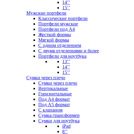
14’’
15’’
Мужские портфели
Классические портфели
Портфели мужские
Портфели под А4
Жесткой формы
Мягкой формы
С одним отделением
С двумя отделениями и более
Портфели для ноутбука
13’’
14’’
15’’
Сумки через плечо
Сумки через плечо
Вертикальные
Горизонтальные
Под А4 формат
Под А5 формат
С клапаном
Сумка-трансформер
Сумки для ноутбука
iPad
8’’