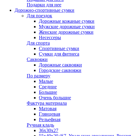
Подарки для нее
Дорожно-спортивные сумки
Для поездок
Дорожные кожаные сумки
Мужские дорожные сумки
Женские дорожные сумки
Несессеры
Для спорта
Спортивные сумки
Сумки для фитнеса
Саквояжи
Дорожные саквояжи
Городские саквояжи
По размеру
Малые
Средние
Большие
Очень большие
Фактура материала
Матовая
Глянцевая
Рельефная
Ручная кладь
36х30x27
55х40х20 (S7, Уральские авиалинии, Россия,