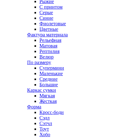
Рыжие
С принтом
Серые
Синие
Фиолетовые
Цветные
Фактура материала
Рельефная
Матовая
Рептилия
Велюр
По размеру
Супермини
Маленькие
Средние
Большие
Каркас сумки
Мягкая
Жесткая
Форма
Кросс-боди
Сэдл
Сэтчл
Тоут
Хобо