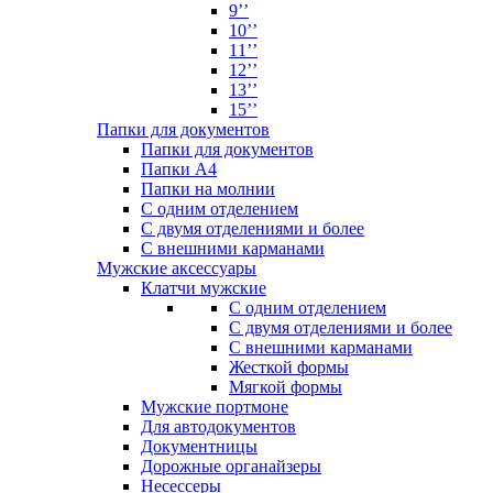
9’’
10’’
11’’
12’’
13’’
15’’
Папки для документов
Папки для документов
Папки А4
Папки на молнии
С одним отделением
С двумя отделениями и более
С внешними карманами
Мужские аксессуары
Клатчи мужские
С одним отделением
С двумя отделениями и более
С внешними карманами
Жесткой формы
Мягкой формы
Мужские портмоне
Для автодокументов
Документницы
Дорожные органайзеры
Несессеры