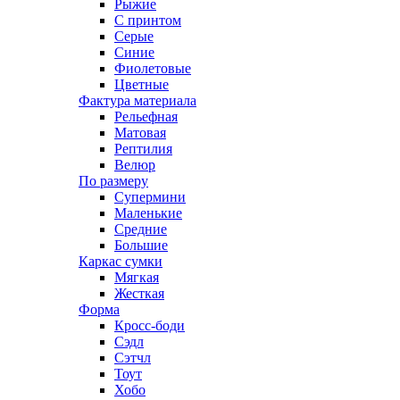
Рыжие
С принтом
Серые
Синие
Фиолетовые
Цветные
Фактура материала
Рельефная
Матовая
Рептилия
Велюр
По размеру
Супермини
Маленькие
Средние
Большие
Каркас сумки
Мягкая
Жесткая
Форма
Кросс-боди
Сэдл
Сэтчл
Тоут
Хобо