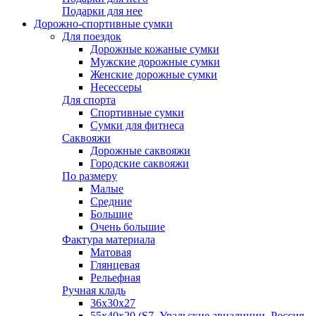
Подарки для нее
Дорожно-спортивные сумки
Для поездок
Дорожные кожаные сумки
Мужские дорожные сумки
Женские дорожные сумки
Несессеры
Для спорта
Спортивные сумки
Сумки для фитнеса
Саквояжи
Дорожные саквояжи
Городские саквояжи
По размеру
Малые
Средние
Большие
Очень большие
Фактура материала
Матовая
Глянцевая
Рельефная
Ручная кладь
36х30x27
55х40х20 (S7, Уральские авиалинии, Россия,