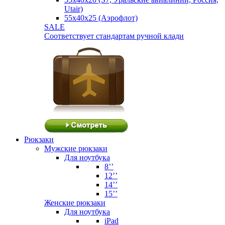
Utair)
55х40х25 (Аэрофлот)
SALE
Соответствует стандартам ручной клади
Рюкзаки
Мужские рюкзаки
Для ноутбука
8’’
12’’
14’’
15’’
Женские рюкзаки
Для ноутбука
iPad