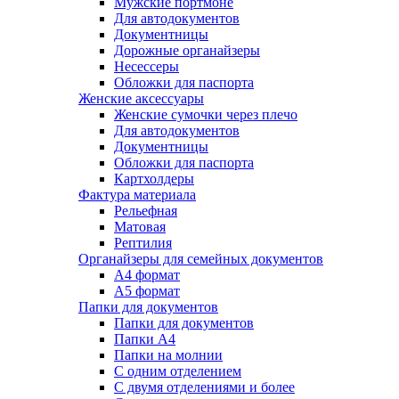
Мужские портмоне
Для автодокументов
Документницы
Дорожные органайзеры
Несессеры
Обложки для паспорта
Женские аксессуары
Женские сумочки через плечо
Для автодокументов
Документницы
Обложки для паспорта
Картхолдеры
Фактура материала
Рельефная
Матовая
Рептилия
Органайзеры для семейных документов
А4 формат
А5 формат
Папки для документов
Папки для документов
Папки А4
Папки на молнии
С одним отделением
С двумя отделениями и более