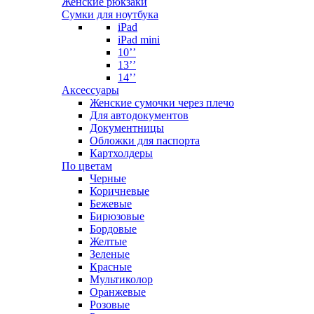
Женские рюкзаки
Сумки для ноутбука
iPad
iPad mini
10’’
13’’
14’’
Аксессуары
Женские сумочки через плечо
Для автодокументов
Документницы
Обложки для паспорта
Картхолдеры
По цветам
Черные
Коричневые
Бежевые
Бирюзовые
Бордовые
Желтые
Зеленые
Красные
Мультиколор
Оранжевые
Розовые