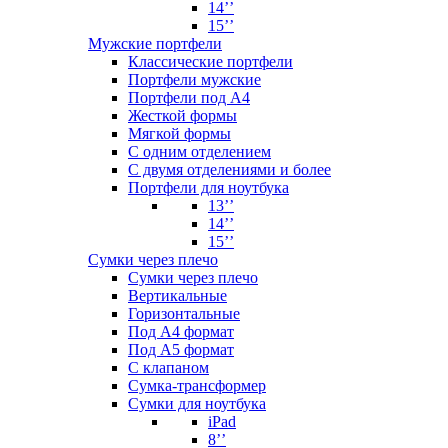
14’’
15’’
Мужские портфели
Классические портфели
Портфели мужские
Портфели под А4
Жесткой формы
Мягкой формы
С одним отделением
С двумя отделениями и более
Портфели для ноутбука
13’’
14’’
15’’
Сумки через плечо
Сумки через плечо
Вертикальные
Горизонтальные
Под А4 формат
Под А5 формат
С клапаном
Сумка-трансформер
Сумки для ноутбука
iPad
8’’