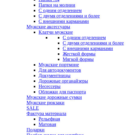
Папки на молнии
С одним отделением
С двумя отделениями и более
С внешними карманами
Мужские аксессуары
Клатчи мужские
С одним отделением
С двумя отделениями и более
С внешними карманами
Жесткой формы
Мягкой формы
Мужские портмоне
Для автодокументов
Документницы
Дорожные органайзеры
Несессеры
Обложки для паспорта
Мужские дорожные сумки
Мужские рюкзаки
SALE
Фактура материала
Рельефная
Матовая
Подарки