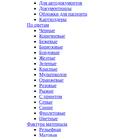
Для автодокументов
Документницы
Обложки для паспорта
Картхолдеры
По цветам
Черные
Коричневые
Бежевые
Бирюзовые
Бордовые
Желтые
Зеленые
Красные
Мультиколор
Оранжевые
Розовые
Рыжие
С принтом
Серые
Синие
Фиолетовые
Цветные
Фактура материала
Рельефная
Матовая