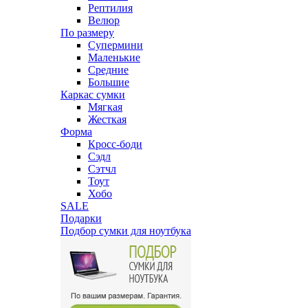
Рептилия
Велюр
По размеру
Супермини
Маленькие
Средние
Большие
Каркас сумки
Мягкая
Жесткая
Форма
Кросс-боди
Сэдл
Сэтчл
Тоут
Хобо
SALE
Подарки
Подбор сумки для ноутбука