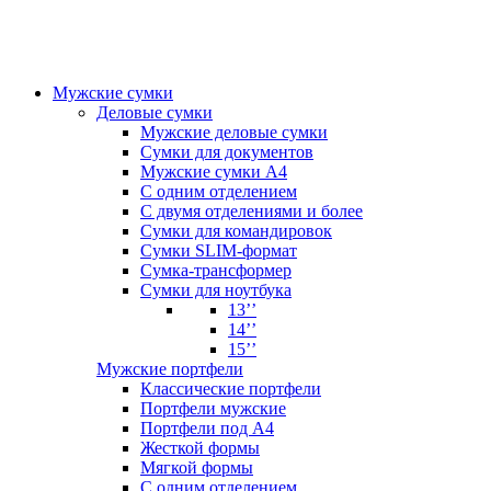
Мужские сумки
Деловые сумки
Мужские деловые сумки
Сумки для документов
Мужские сумки А4
С одним отделением
С двумя отделениями и более
Сумки для командировок
Сумки SLIM-формат
Сумка-трансформер
Сумки для ноутбука
13’’
14’’
15’’
Мужские портфели
Классические портфели
Портфели мужские
Портфели под А4
Жесткой формы
Мягкой формы
С одним отделением