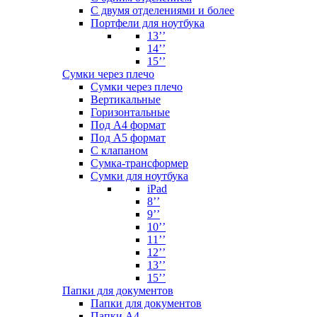
С двумя отделениями и более
Портфели для ноутбука
13’’
14’’
15’’
Сумки через плечо
Сумки через плечо
Вертикальные
Горизонтальные
Под А4 формат
Под А5 формат
С клапаном
Сумка-трансформер
Сумки для ноутбука
iPad
8’’
9’’
10’’
11’’
12’’
13’’
15’’
Папки для документов
Папки для документов
Папки А4