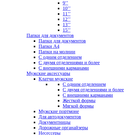
9’’
10’’
11’’
12’’
13’’
15’’
Папки для документов
Папки для документов
Папки А4
Папки на молнии
С одним отделением
С двумя отделениями и более
С внешними карманами
Мужские аксессуары
Клатчи мужские
С одним отделением
С двумя отделениями и более
С внешними карманами
Жесткой формы
Мягкой формы
Мужские портмоне
Для автодокументов
Документницы
Дорожные органайзеры
Несессеры