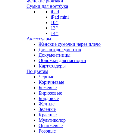
Женские рюкзаки
Сумки для ноутбука
iPad
iPad mini
10’’
13’’
14’’
Аксессуары
Женские сумочки через плечо
Для автодокументов
Документницы
Обложки для паспорта
Картхолдеры
По цветам
Черные
Коричневые
Бежевые
Бирюзовые
Бордовые
Желтые
Зеленые
Красные
Мультиколор
Оранжевые
Розовые