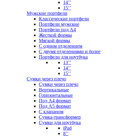
14’’
15’’
Мужские портфели
Классические портфели
Портфели мужские
Портфели под А4
Жесткой формы
Мягкой формы
С одним отделением
С двумя отделениями и более
Портфели для ноутбука
13’’
14’’
15’’
Сумки через плечо
Сумки через плечо
Вертикальные
Горизонтальные
Под А4 формат
Под А5 формат
С клапаном
Сумка-трансформер
Сумки для ноутбука
iPad
8’’