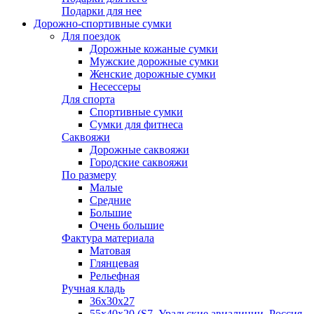
Подарки для нее
Дорожно-спортивные сумки
Для поездок
Дорожные кожаные сумки
Мужские дорожные сумки
Женские дорожные сумки
Несессеры
Для спорта
Спортивные сумки
Сумки для фитнеса
Саквояжи
Дорожные саквояжи
Городские саквояжи
По размеру
Малые
Средние
Большие
Очень большие
Фактура материала
Матовая
Глянцевая
Рельефная
Ручная кладь
36х30x27
55х40х20 (S7, Уральские авиалинии, Россия,