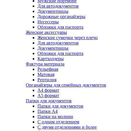
Мужские портмоне
Для автодокументов
Документницы
Дорожные органайзеры
Несессеры
Обложки для паспорта
Женские аксессуары
Женские сумочки через плечо
Для автодокументов
Документницы
Обложки для паспорта
Картхолдеры
Фактура материала
Рельефная
Матовая
Рептилия
Органайзеры для семейных документов
А4 формат
А5 формат
Папки для документов
Папки для документов
Папки А4
Папки на молнии
С одним отделением
С двумя отделениями и более