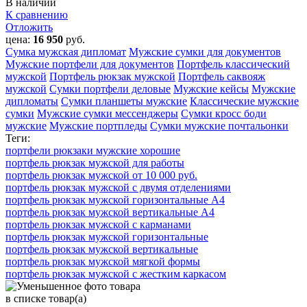
В наличии
К сравнению
Отложить
цена:
16 950
руб.
Сумка мужская дипломат
Мужские сумки для документов
Мужские портфели для документов
Портфель классический
мужской
Портфель рюкзак мужской
Портфель саквояж
мужской
Сумки портфели деловые
Мужские кейсы
Мужские
дипломаты
Сумки планшеты мужские
Классические мужские
сумки
Мужские сумки мессенджеры
Сумки кросс боди
мужские
Мужские портпледы
Сумки мужские почтальонки
Теги:
портфели рюкзаки мужские хорошие
портфель рюкзак мужской для работы
портфель рюкзак мужской от 10 000 руб.
портфель рюкзак мужской с двумя отделениями
портфель рюкзак мужской горизонтальные А4
портфель рюкзак мужской вертикальные А4
портфель рюкзак мужской с карманами
портфель рюкзак мужской горизонтальные
портфель рюкзак мужской вертикальные
портфель рюкзак мужской мягкой формы
портфель рюкзак мужской с жестким каркасом
в списке
товар(а)