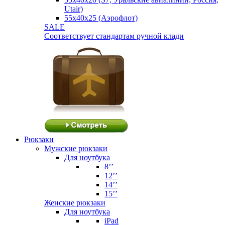
Utair)
55х40х25 (Аэрофлот)
SALE
Соответствует стандартам ручной клади
Рюкзаки
Мужские рюкзаки
Для ноутбука
8’’
12’’
14’’
15’’
Женские рюкзаки
Для ноутбука
iPad