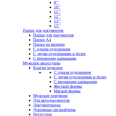
9’’
10’’
11’’
12’’
13’’
15’’
Папки для документов
Папки для документов
Папки А4
Папки на молнии
С одним отделением
С двумя отделениями и более
С внешними карманами
Мужские аксессуары
Клатчи мужские
С одним отделением
С двумя отделениями и более
С внешними карманами
Жесткой формы
Мягкой формы
Мужские портмоне
Для автодокументов
Документницы
Дорожные органайзеры
Несессеры