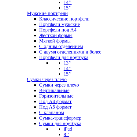
14’’
15’’
Мужские портфели
Классические портфели
Портфели мужские
Портфели под А4
Жесткой формы
Мягкой формы
С одним отделением
С двумя отделениями и более
Портфели для ноутбука
13’’
14’’
15’’
Сумки через плечо
Сумки через плечо
Вертикальные
Горизонтальные
Под А4 формат
Под А5 формат
С клапаном
Сумка-трансформер
Сумки для ноутбука
iPad
8’’