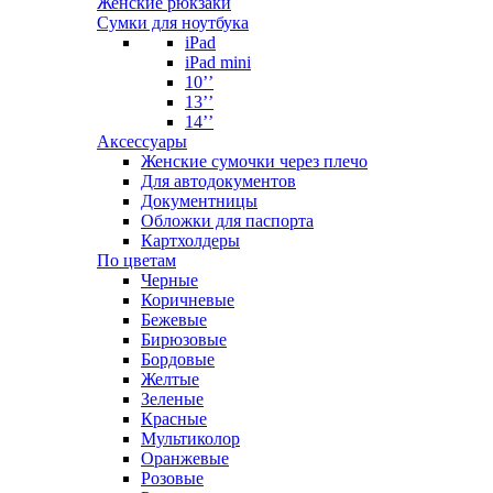
Женские рюкзаки
Сумки для ноутбука
iPad
iPad mini
10’’
13’’
14’’
Аксессуары
Женские сумочки через плечо
Для автодокументов
Документницы
Обложки для паспорта
Картхолдеры
По цветам
Черные
Коричневые
Бежевые
Бирюзовые
Бордовые
Желтые
Зеленые
Красные
Мультиколор
Оранжевые
Розовые