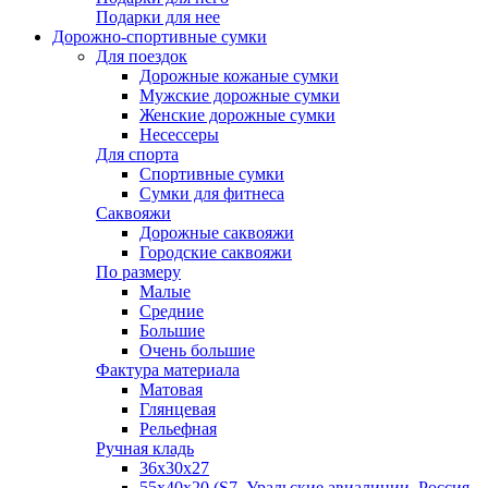
Подарки для нее
Дорожно-спортивные сумки
Для поездок
Дорожные кожаные сумки
Мужские дорожные сумки
Женские дорожные сумки
Несессеры
Для спорта
Спортивные сумки
Сумки для фитнеса
Саквояжи
Дорожные саквояжи
Городские саквояжи
По размеру
Малые
Средние
Большие
Очень большие
Фактура материала
Матовая
Глянцевая
Рельефная
Ручная кладь
36х30x27
55х40х20 (S7, Уральские авиалинии, Россия,