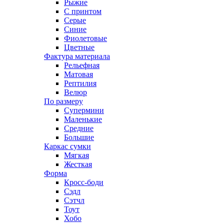
Рыжие
С принтом
Серые
Синие
Фиолетовые
Цветные
Фактура материала
Рельефная
Матовая
Рептилия
Велюр
По размеру
Супермини
Маленькие
Средние
Большие
Каркас сумки
Мягкая
Жесткая
Форма
Кросс-боди
Сэдл
Сэтчл
Тоут
Хобо