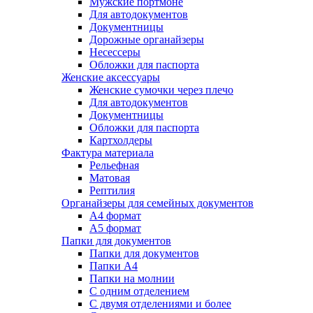
Мужские портмоне
Для автодокументов
Документницы
Дорожные органайзеры
Несессеры
Обложки для паспорта
Женские аксессуары
Женские сумочки через плечо
Для автодокументов
Документницы
Обложки для паспорта
Картхолдеры
Фактура материала
Рельефная
Матовая
Рептилия
Органайзеры для семейных документов
А4 формат
А5 формат
Папки для документов
Папки для документов
Папки А4
Папки на молнии
С одним отделением
С двумя отделениями и более