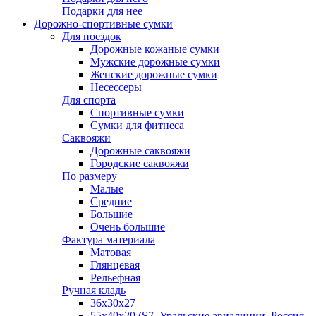
Подарки для нее
Дорожно-спортивные сумки
Для поездок
Дорожные кожаные сумки
Мужские дорожные сумки
Женские дорожные сумки
Несессеры
Для спорта
Спортивные сумки
Сумки для фитнеса
Саквояжи
Дорожные саквояжи
Городские саквояжи
По размеру
Малые
Средние
Большие
Очень большие
Фактура материала
Матовая
Глянцевая
Рельефная
Ручная кладь
36х30x27
55х40х20 (S7, Уральские авиалинии, Россия,