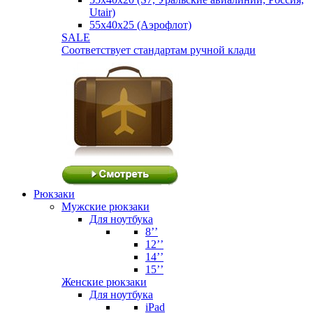
Utair)
55х40х25 (Аэрофлот)
SALE
Соответствует стандартам ручной клади
Рюкзаки
Мужские рюкзаки
Для ноутбука
8’’
12’’
14’’
15’’
Женские рюкзаки
Для ноутбука
iPad