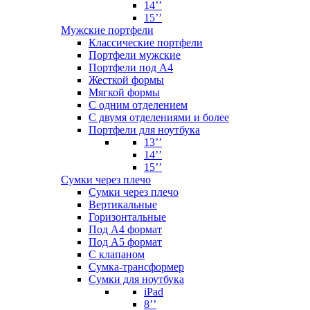
14’’
15’’
Мужские портфели
Классические портфели
Портфели мужские
Портфели под А4
Жесткой формы
Мягкой формы
С одним отделением
С двумя отделениями и более
Портфели для ноутбука
13’’
14’’
15’’
Сумки через плечо
Сумки через плечо
Вертикальные
Горизонтальные
Под А4 формат
Под А5 формат
С клапаном
Сумка-трансформер
Сумки для ноутбука
iPad
8’’