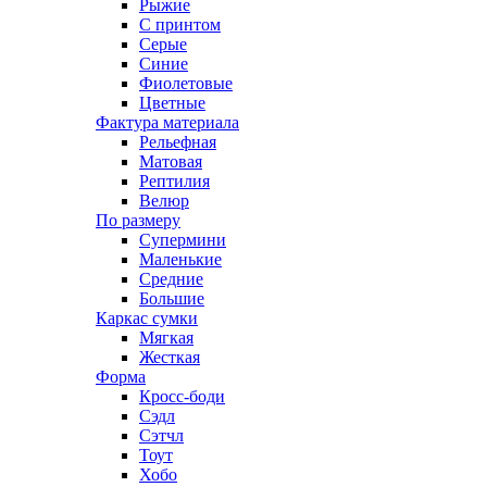
Рыжие
С принтом
Серые
Синие
Фиолетовые
Цветные
Фактура материала
Рельефная
Матовая
Рептилия
Велюр
По размеру
Супермини
Маленькие
Средние
Большие
Каркас сумки
Мягкая
Жесткая
Форма
Кросс-боди
Сэдл
Сэтчл
Тоут
Хобо