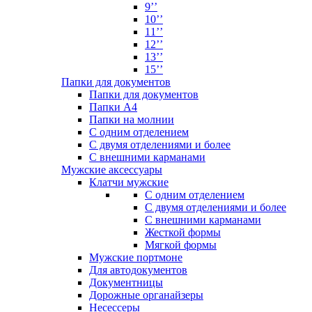
9’’
10’’
11’’
12’’
13’’
15’’
Папки для документов
Папки для документов
Папки А4
Папки на молнии
С одним отделением
С двумя отделениями и более
С внешними карманами
Мужские аксессуары
Клатчи мужские
С одним отделением
С двумя отделениями и более
С внешними карманами
Жесткой формы
Мягкой формы
Мужские портмоне
Для автодокументов
Документницы
Дорожные органайзеры
Несессеры