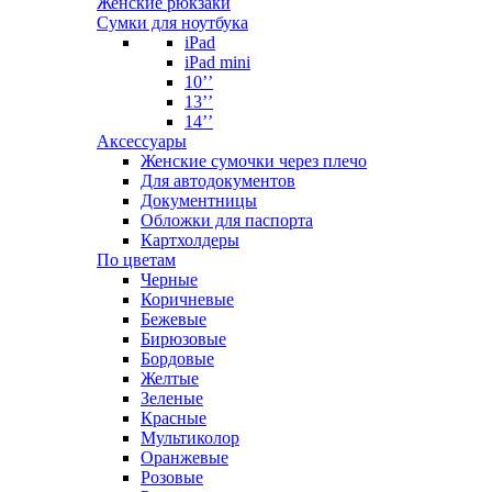
Женские рюкзаки
Сумки для ноутбука
iPad
iPad mini
10’’
13’’
14’’
Аксессуары
Женские сумочки через плечо
Для автодокументов
Документницы
Обложки для паспорта
Картхолдеры
По цветам
Черные
Коричневые
Бежевые
Бирюзовые
Бордовые
Желтые
Зеленые
Красные
Мультиколор
Оранжевые
Розовые