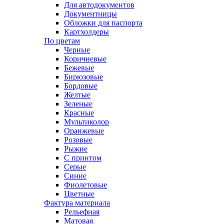
Для автодокументов
Документницы
Обложки для паспорта
Картхолдеры
По цветам
Черные
Коричневые
Бежевые
Бирюзовые
Бордовые
Желтые
Зеленые
Красные
Мультиколор
Оранжевые
Розовые
Рыжие
С принтом
Серые
Синие
Фиолетовые
Цветные
Фактура материала
Рельефная
Матовая