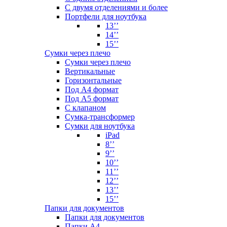
С двумя отделениями и более
Портфели для ноутбука
13’’
14’’
15’’
Сумки через плечо
Сумки через плечо
Вертикальные
Горизонтальные
Под А4 формат
Под А5 формат
С клапаном
Сумка-трансформер
Сумки для ноутбука
iPad
8’’
9’’
10’’
11’’
12’’
13’’
15’’
Папки для документов
Папки для документов
Папки А4