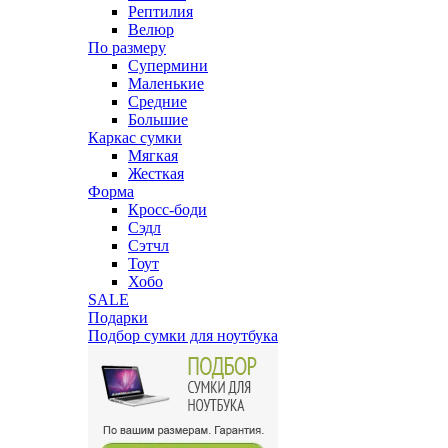
Рептилия
Велюр
По размеру
Супермини
Маленькие
Средние
Большие
Каркас сумки
Мягкая
Жесткая
Форма
Кросс-боди
Сэдл
Сэтчл
Тоут
Хобо
SALE
Подарки
Подбор сумки для ноутбука