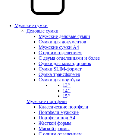
Мужские сумки
Деловые сумки
Мужские деловые сумки
Сумки для документов
Мужские сумки А4
С одним отделением
С двумя отделениями и более
Сумки для командировок
Сумки SLIM-формат
Сумка-трансформер
Сумки для ноутбука
13’’
14’’
15’’
Мужские портфели
Классические портфели
Портфели мужские
Портфели под А4
Жесткой формы
Мягкой формы
С одним отделением