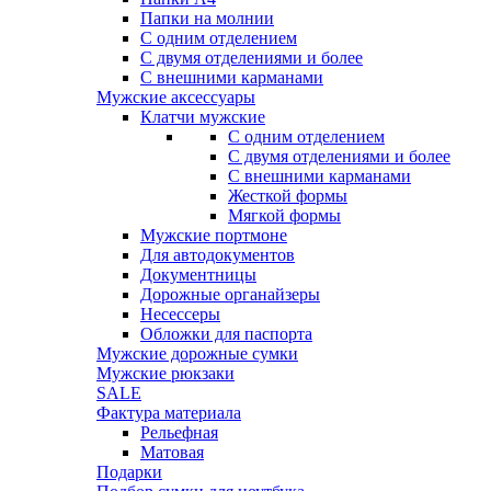
Папки на молнии
С одним отделением
С двумя отделениями и более
С внешними карманами
Мужские аксессуары
Клатчи мужские
С одним отделением
С двумя отделениями и более
С внешними карманами
Жесткой формы
Мягкой формы
Мужские портмоне
Для автодокументов
Документницы
Дорожные органайзеры
Несессеры
Обложки для паспорта
Мужские дорожные сумки
Мужские рюкзаки
SALE
Фактура материала
Рельефная
Матовая
Подарки