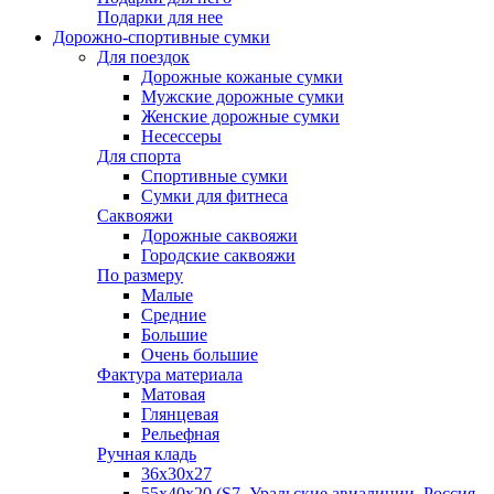
Подарки для нее
Дорожно-спортивные сумки
Для поездок
Дорожные кожаные сумки
Мужские дорожные сумки
Женские дорожные сумки
Несессеры
Для спорта
Спортивные сумки
Сумки для фитнеса
Саквояжи
Дорожные саквояжи
Городские саквояжи
По размеру
Малые
Средние
Большие
Очень большие
Фактура материала
Матовая
Глянцевая
Рельефная
Ручная кладь
36х30x27
55х40х20 (S7, Уральские авиалинии, Россия,