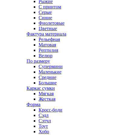
Рыжие
С принтом
Серые
Синие
Фиолетовые
Цветные
Фактура материала
Рельефная
Матовая
Рептилия
Велюр
По размеру
Супермини
Маленькие
Средние
Большие
Каркас сумки
Мягкая
Жесткая
Форма
Кросс-боди
Сэдл
Сэтчл
Тоут
Хобо