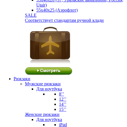
Utair)
55х40х25 (Аэрофлот)
SALE
Соответствует стандартам ручной клади
Рюкзаки
Мужские рюкзаки
Для ноутбука
8’’
12’’
14’’
15’’
Женские рюкзаки
Для ноутбука
iPad