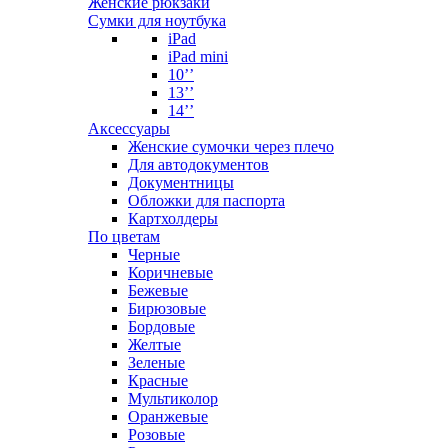
Женские рюкзаки
Сумки для ноутбука
iPad
iPad mini
10’’
13’’
14’’
Аксессуары
Женские сумочки через плечо
Для автодокументов
Документницы
Обложки для паспорта
Картхолдеры
По цветам
Черные
Коричневые
Бежевые
Бирюзовые
Бордовые
Желтые
Зеленые
Красные
Мультиколор
Оранжевые
Розовые