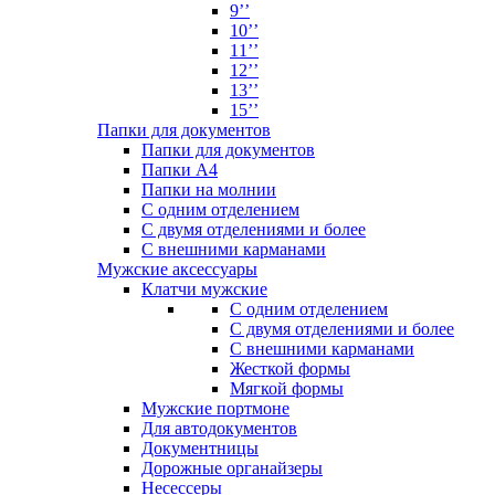
9’’
10’’
11’’
12’’
13’’
15’’
Папки для документов
Папки для документов
Папки А4
Папки на молнии
С одним отделением
С двумя отделениями и более
С внешними карманами
Мужские аксессуары
Клатчи мужские
С одним отделением
С двумя отделениями и более
С внешними карманами
Жесткой формы
Мягкой формы
Мужские портмоне
Для автодокументов
Документницы
Дорожные органайзеры
Несессеры