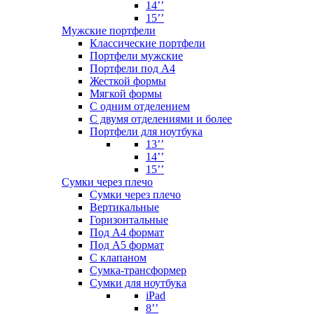
14’’
15’’
Мужские портфели
Классические портфели
Портфели мужские
Портфели под А4
Жесткой формы
Мягкой формы
С одним отделением
С двумя отделениями и более
Портфели для ноутбука
13’’
14’’
15’’
Сумки через плечо
Сумки через плечо
Вертикальные
Горизонтальные
Под А4 формат
Под А5 формат
С клапаном
Сумка-трансформер
Сумки для ноутбука
iPad
8’’