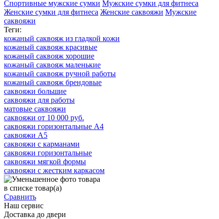
Спортивные мужские сумки
Мужские сумки для фитнеса
Женские сумки для фитнеса
Женские саквояжи
Мужские
саквояжи
Теги:
кожаный саквояж из гладкой кожи
кожаный саквояж красивые
кожаный саквояж хорошие
кожаный саквояж маленькие
кожаный саквояж ручной работы
кожаный саквояж брендовые
саквояжи большие
саквояжи для работы
матовые саквояжи
саквояжи от 10 000 руб.
саквояжи горизонтальные А4
саквояжи А5
саквояжи с карманами
саквояжи горизонтальные
саквояжи мягкой формы
саквояжи с жестким каркасом
в списке
товар(а)
Сравнить
Наш сервис
Доставка до двери