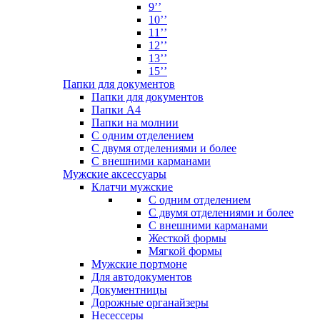
9’’
10’’
11’’
12’’
13’’
15’’
Папки для документов
Папки для документов
Папки А4
Папки на молнии
С одним отделением
С двумя отделениями и более
С внешними карманами
Мужские аксессуары
Клатчи мужские
С одним отделением
С двумя отделениями и более
С внешними карманами
Жесткой формы
Мягкой формы
Мужские портмоне
Для автодокументов
Документницы
Дорожные органайзеры
Несессеры