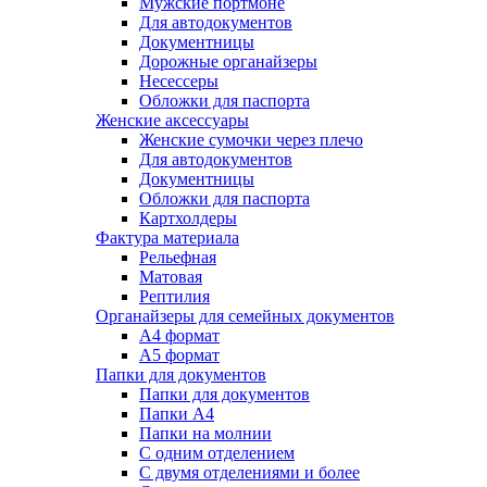
Мужские портмоне
Для автодокументов
Документницы
Дорожные органайзеры
Несессеры
Обложки для паспорта
Женские аксессуары
Женские сумочки через плечо
Для автодокументов
Документницы
Обложки для паспорта
Картхолдеры
Фактура материала
Рельефная
Матовая
Рептилия
Органайзеры для семейных документов
А4 формат
А5 формат
Папки для документов
Папки для документов
Папки А4
Папки на молнии
С одним отделением
С двумя отделениями и более