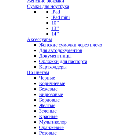
Женские рюкзаки
Сумки для ноутбука
iPad
iPad mini
10’’
13’’
14’’
Аксессуары
Женские сумочки через плечо
Для автодокументов
Документницы
Обложки для паспорта
Картхолдеры
По цветам
Черные
Коричневые
Бежевые
Бирюзовые
Бордовые
Желтые
Зеленые
Красные
Мультиколор
Оранжевые
Розовые