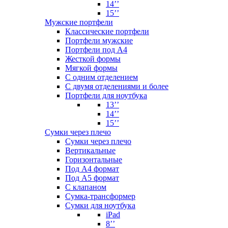
14’’
15’’
Мужские портфели
Классические портфели
Портфели мужские
Портфели под А4
Жесткой формы
Мягкой формы
С одним отделением
С двумя отделениями и более
Портфели для ноутбука
13’’
14’’
15’’
Сумки через плечо
Сумки через плечо
Вертикальные
Горизонтальные
Под А4 формат
Под А5 формат
С клапаном
Сумка-трансформер
Сумки для ноутбука
iPad
8’’