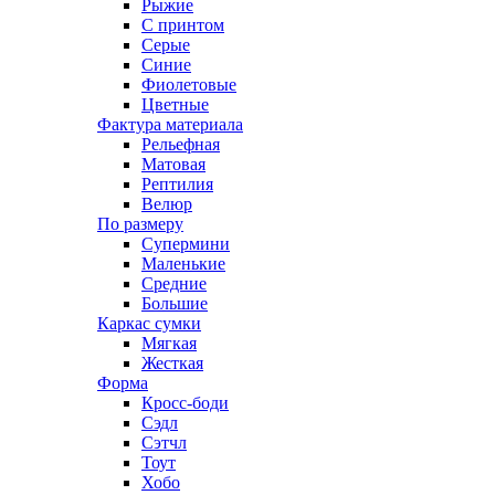
Рыжие
С принтом
Серые
Синие
Фиолетовые
Цветные
Фактура материала
Рельефная
Матовая
Рептилия
Велюр
По размеру
Супермини
Маленькие
Средние
Большие
Каркас сумки
Мягкая
Жесткая
Форма
Кросс-боди
Сэдл
Сэтчл
Тоут
Хобо