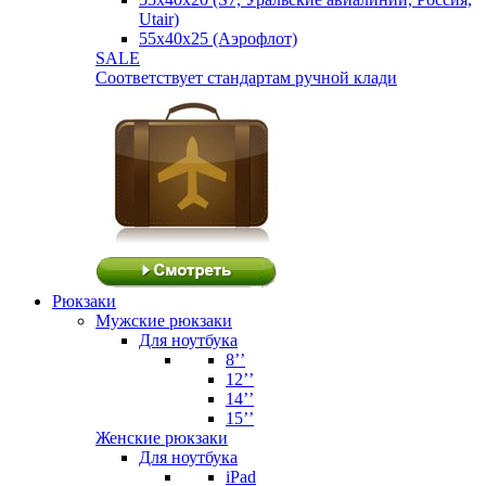
Utair)
55х40х25 (Аэрофлот)
SALE
Соответствует стандартам ручной клади
Рюкзаки
Мужские рюкзаки
Для ноутбука
8’’
12’’
14’’
15’’
Женские рюкзаки
Для ноутбука
iPad