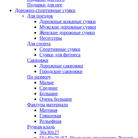
Подарки для нее
Дорожно-спортивные сумки
Для поездок
Дорожные кожаные сумки
Мужские дорожные сумки
Женские дорожные сумки
Несессеры
Для спорта
Спортивные сумки
Сумки для фитнеса
Саквояжи
Дорожные саквояжи
Городские саквояжи
По размеру
Малые
Средние
Большие
Очень большие
Фактура материала
Матовая
Глянцевая
Рельефная
Ручная кладь
36х30x27
55х40х20 (S7, Уральские авиалинии, Россия,