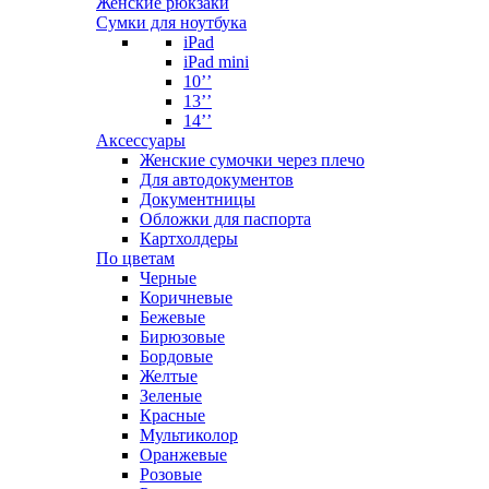
Женские рюкзаки
Сумки для ноутбука
iPad
iPad mini
10’’
13’’
14’’
Аксессуары
Женские сумочки через плечо
Для автодокументов
Документницы
Обложки для паспорта
Картхолдеры
По цветам
Черные
Коричневые
Бежевые
Бирюзовые
Бордовые
Желтые
Зеленые
Красные
Мультиколор
Оранжевые
Розовые