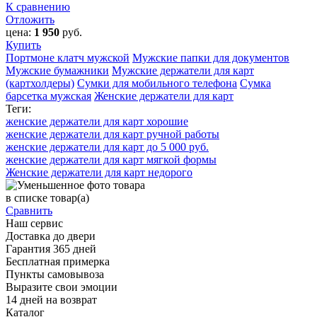
К сравнению
Отложить
цена:
1 950
руб.
Купить
Портмоне клатч мужской
Мужские папки для документов
Мужские бумажники
Мужские держатели для карт
(картхолдеры)
Сумки для мобильного телефона
Сумка
барсетка мужская
Женские держатели для карт
Теги:
женские держатели для карт хорошие
женские держатели для карт ручной работы
женские держатели для карт до 5 000 руб.
женские держатели для карт мягкой формы
Женские держатели для карт недорого
в списке
товар(а)
Сравнить
Наш сервис
Доставка до двери
Гарантия 365 дней
Бесплатная примерка
Пункты самовывоза
Выразите свои эмоции
14 дней на возврат
Каталог