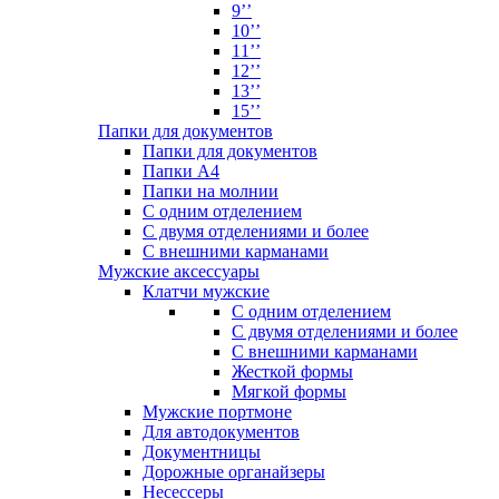
9’’
10’’
11’’
12’’
13’’
15’’
Папки для документов
Папки для документов
Папки А4
Папки на молнии
С одним отделением
С двумя отделениями и более
С внешними карманами
Мужские аксессуары
Клатчи мужские
С одним отделением
С двумя отделениями и более
С внешними карманами
Жесткой формы
Мягкой формы
Мужские портмоне
Для автодокументов
Документницы
Дорожные органайзеры
Несессеры