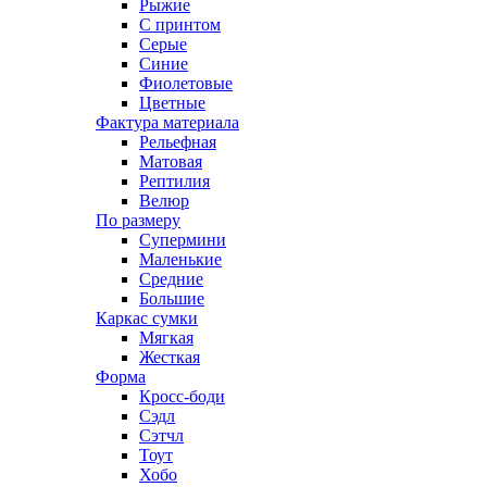
Рыжие
С принтом
Серые
Синие
Фиолетовые
Цветные
Фактура материала
Рельефная
Матовая
Рептилия
Велюр
По размеру
Супермини
Маленькие
Средние
Большие
Каркас сумки
Мягкая
Жесткая
Форма
Кросс-боди
Сэдл
Сэтчл
Тоут
Хобо