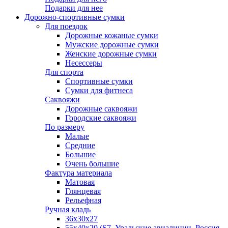
Подарки для нее
Дорожно-спортивные сумки
Для поездок
Дорожные кожаные сумки
Мужские дорожные сумки
Женские дорожные сумки
Несессеры
Для спорта
Спортивные сумки
Сумки для фитнеса
Саквояжи
Дорожные саквояжи
Городские саквояжи
По размеру
Малые
Средние
Большие
Очень большие
Фактура материала
Матовая
Глянцевая
Рельефная
Ручная кладь
36х30x27
55х40х20 (S7, Уральские авиалинии, Россия,