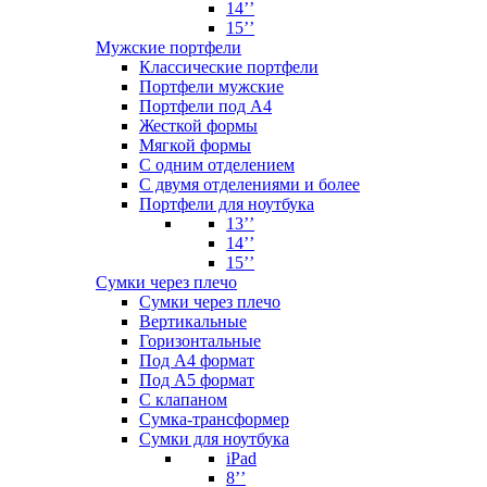
14’’
15’’
Мужские портфели
Классические портфели
Портфели мужские
Портфели под А4
Жесткой формы
Мягкой формы
С одним отделением
С двумя отделениями и более
Портфели для ноутбука
13’’
14’’
15’’
Сумки через плечо
Сумки через плечо
Вертикальные
Горизонтальные
Под А4 формат
Под А5 формат
С клапаном
Сумка-трансформер
Сумки для ноутбука
iPad
8’’