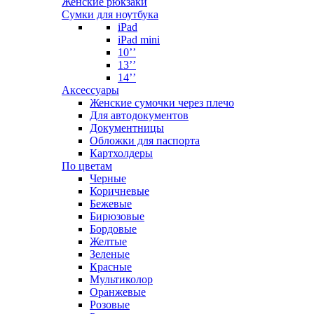
Женские рюкзаки
Сумки для ноутбука
iPad
iPad mini
10’’
13’’
14’’
Аксессуары
Женские сумочки через плечо
Для автодокументов
Документницы
Обложки для паспорта
Картхолдеры
По цветам
Черные
Коричневые
Бежевые
Бирюзовые
Бордовые
Желтые
Зеленые
Красные
Мультиколор
Оранжевые
Розовые