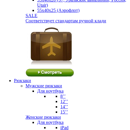
Utair)
55х40х25 (Аэрофлот)
SALE
Соответствует стандартам ручной клади
Рюкзаки
Мужские рюкзаки
Для ноутбука
8’’
12’’
14’’
15’’
Женские рюкзаки
Для ноутбука
iPad