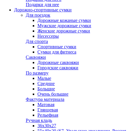
Подарки для нее
Дорожно-спортивные сумки
Для поездок
Дорожные кожаные сумки
Мужские дорожные сумки
Женские дорожные сумки
Несессеры
Для спорта
Спортивные сумки
Сумки для фитнеса
Саквояжи
Дорожные саквояжи
Городские саквояжи
По размеру
Малые
Средние
Большие
Очень большие
Фактура материала
Матовая
Глянцевая
Рельефная
Ручная кладь
36х30x27
55х40х20 (S7, Уральские авиалинии, Россия,