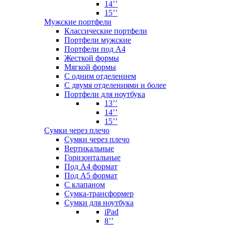
14’’
15’’
Мужские портфели
Классические портфели
Портфели мужские
Портфели под А4
Жесткой формы
Мягкой формы
С одним отделением
С двумя отделениями и более
Портфели для ноутбука
13’’
14’’
15’’
Сумки через плечо
Сумки через плечо
Вертикальные
Горизонтальные
Под А4 формат
Под А5 формат
С клапаном
Сумка-трансформер
Сумки для ноутбука
iPad
8’’