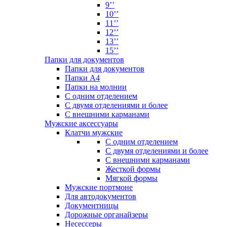
9’’
10’’
11’’
12’’
13’’
15’’
Папки для документов
Папки для документов
Папки А4
Папки на молнии
С одним отделением
С двумя отделениями и более
С внешними карманами
Мужские аксессуары
Клатчи мужские
С одним отделением
С двумя отделениями и более
С внешними карманами
Жесткой формы
Мягкой формы
Мужские портмоне
Для автодокументов
Документницы
Дорожные органайзеры
Несессеры