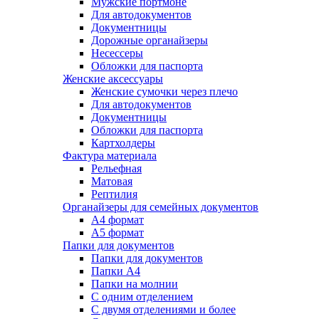
Мужские портмоне
Для автодокументов
Документницы
Дорожные органайзеры
Несессеры
Обложки для паспорта
Женские аксессуары
Женские сумочки через плечо
Для автодокументов
Документницы
Обложки для паспорта
Картхолдеры
Фактура материала
Рельефная
Матовая
Рептилия
Органайзеры для семейных документов
А4 формат
А5 формат
Папки для документов
Папки для документов
Папки А4
Папки на молнии
С одним отделением
С двумя отделениями и более