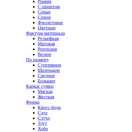
Рыжие
С принтом
Серые
Синие
Фиолетовые
Цветные
Фактура материала
Рельефная
Матовая
Рептилия
Велюр
По размеру
Супермини
Маленькие
Средние
Большие
Каркас сумки
Мягкая
Жесткая
Форма
Кросс-боди
Сэдл
Сэтчл
Тоут
Хобо