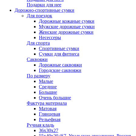
Подарки для нее
Дорожно-спортивные сумки
Для поездок
Дорожные кожаные сумки
Мужские дорожные сумки
Женские дорожные сумки
Несессеры
Для спорта
Спортивные сумки
Сумки для фитнеса
Саквояжи
Дорожные саквояжи
Городские саквояжи
По размеру
Малые
Средние
Большие
Очень большие
Фактура материала
Матовая
Глянцевая
Рельефная
Ручная кладь
36х30x27
55х40х20 (S7, Уральские авиалинии, Россия,