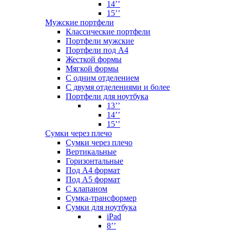
14’’
15’’
Мужские портфели
Классические портфели
Портфели мужские
Портфели под А4
Жесткой формы
Мягкой формы
С одним отделением
С двумя отделениями и более
Портфели для ноутбука
13’’
14’’
15’’
Сумки через плечо
Сумки через плечо
Вертикальные
Горизонтальные
Под А4 формат
Под А5 формат
С клапаном
Сумка-трансформер
Сумки для ноутбука
iPad
8’’