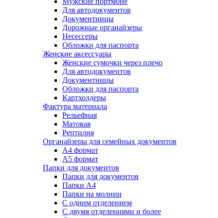
Мужские портмоне
Для автодокументов
Документницы
Дорожные органайзеры
Несессеры
Обложки для паспорта
Женские аксессуары
Женские сумочки через плечо
Для автодокументов
Документницы
Обложки для паспорта
Картхолдеры
Фактура материала
Рельефная
Матовая
Рептилия
Органайзеры для семейных документов
А4 формат
А5 формат
Папки для документов
Папки для документов
Папки А4
Папки на молнии
С одним отделением
С двумя отделениями и более