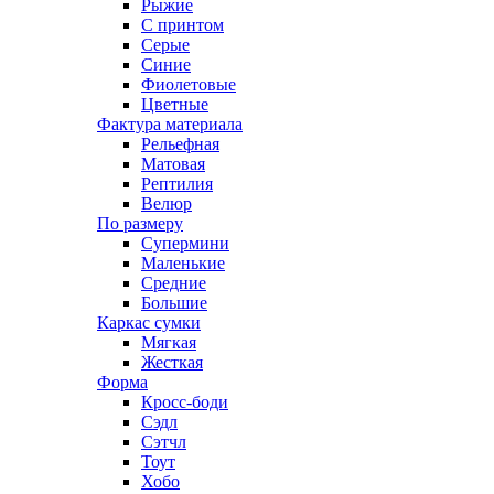
Рыжие
С принтом
Серые
Синие
Фиолетовые
Цветные
Фактура материала
Рельефная
Матовая
Рептилия
Велюр
По размеру
Супермини
Маленькие
Средние
Большие
Каркас сумки
Мягкая
Жесткая
Форма
Кросс-боди
Сэдл
Сэтчл
Тоут
Хобо