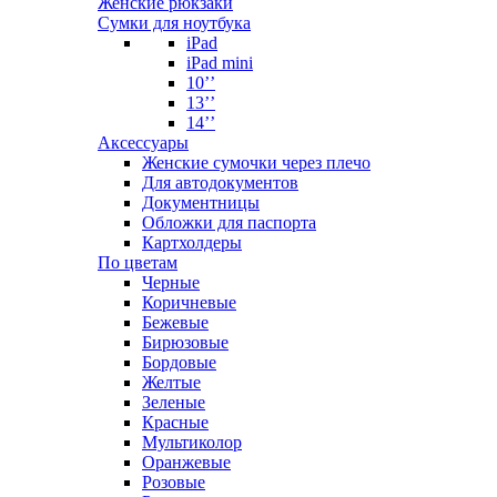
Женские рюкзаки
Сумки для ноутбука
iPad
iPad mini
10’’
13’’
14’’
Аксессуары
Женские сумочки через плечо
Для автодокументов
Документницы
Обложки для паспорта
Картхолдеры
По цветам
Черные
Коричневые
Бежевые
Бирюзовые
Бордовые
Желтые
Зеленые
Красные
Мультиколор
Оранжевые
Розовые