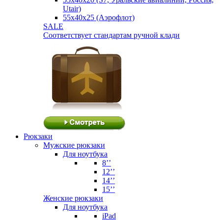
Utair)
55х40х25 (Аэрофлот)
SALE
Соответствует стандартам ручной клади
Рюкзаки
Мужские рюкзаки
Для ноутбука
8’’
12’’
14’’
15’’
Женские рюкзаки
Для ноутбука
iPad