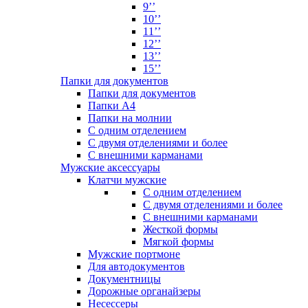
9’’
10’’
11’’
12’’
13’’
15’’
Папки для документов
Папки для документов
Папки А4
Папки на молнии
С одним отделением
С двумя отделениями и более
С внешними карманами
Мужские аксессуары
Клатчи мужские
С одним отделением
С двумя отделениями и более
С внешними карманами
Жесткой формы
Мягкой формы
Мужские портмоне
Для автодокументов
Документницы
Дорожные органайзеры
Несессеры