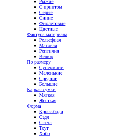
Рыжие
С принтом
Серые
Синие
Фиолетовые
Цветные
Фактура материала
Рельефная
Матовая
Рептилия
Велюр
По размеру
Супермини
Маленькие
Средние
Большие
Каркас сумки
Мягкая
Жесткая
Форма
Кросс-боди
Сэдл
Сэтчл
Тоут
Хобо