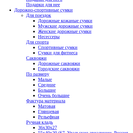
Подарки для нее
Дорожно-спортивные сумки
Для поездок
Дорожные кожаные сумки
Мужские дорожные сумки
Женские дорожные сумки
Несессеры
Для спорта
Спортивные сумки
Сумки для фитнеса
Саквояжи
Дорожные саквояжи
Городские саквояжи
По размеру
Малые
Средние
Большие
Очень большие
Фактура материала
Матовая
Глянцевая
Рельефная
Ручная кладь
36х30x27
55х40х20 (S7, Уральские авиалинии, Россия,