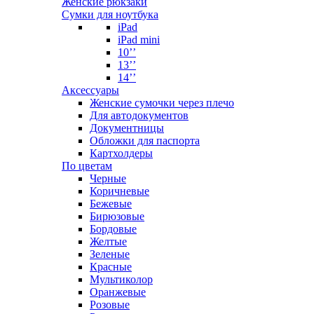
Женские рюкзаки
Сумки для ноутбука
iPad
iPad mini
10’’
13’’
14’’
Аксессуары
Женские сумочки через плечо
Для автодокументов
Документницы
Обложки для паспорта
Картхолдеры
По цветам
Черные
Коричневые
Бежевые
Бирюзовые
Бордовые
Желтые
Зеленые
Красные
Мультиколор
Оранжевые
Розовые