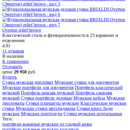
Overton relief brown
Классический стиль и функциональность в 23 карманах и
отделениях
4.91
11 отзывов
В наличии
К сравнению
Отложить
цена:
29 950
руб.
Купить
Сумка мужская дипломат
Мужские сумки для документов
Мужские портфели для документов
Портфель классический
мужской
Портфель рюкзак мужской
Портфель саквояж
мужской
Сумки портфели деловые
Мужские кейсы
Мужские
дипломаты
Сумки планшеты мужские
Классические мужские
сумки
Мужские сумки мессенджеры
Сумки кросс боди
мужские
Мужские портпледы
Сумки мужские почтальонки
Теги:
портфели кожаные мужские из гладкой кожи
портфели кожаные мужские красивые