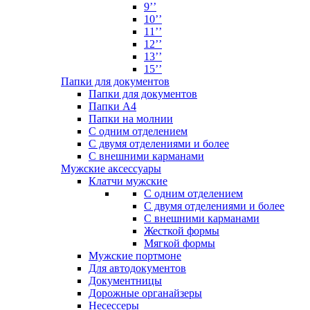
9’’
10’’
11’’
12’’
13’’
15’’
Папки для документов
Папки для документов
Папки А4
Папки на молнии
С одним отделением
С двумя отделениями и более
С внешними карманами
Мужские аксессуары
Клатчи мужские
С одним отделением
С двумя отделениями и более
С внешними карманами
Жесткой формы
Мягкой формы
Мужские портмоне
Для автодокументов
Документницы
Дорожные органайзеры
Несессеры