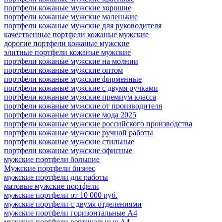
портфели кожаные мужские хорошие
портфели кожаные мужские маленькие
портфели кожаные мужские для руководителя
качественные портфели кожаные мужские
дорогие портфели кожаные мужские
элитные портфели кожаные мужские
портфели кожаные мужские на молнии
портфели кожаные мужские оптом
портфели кожаные мужские фирменные
портфели кожаные мужские с двумя ручками
портфели кожаные мужские премиум класса
портфели кожаные мужские от производителя
портфели кожаные мужские мода 2025
портфели кожаные мужские российского производства
портфели кожаные мужские ручной работы
портфели кожаные мужские стильные
портфели кожаные мужские офисные
мужские портфели большие
Мужские портфели бизнес
мужские портфели для работы
матовые мужские портфели
мужские портфели от 10 000 руб.
мужские портфели с двумя отделениями
мужские портфели горизонтальные А4
мужские портфели вертикальные А4