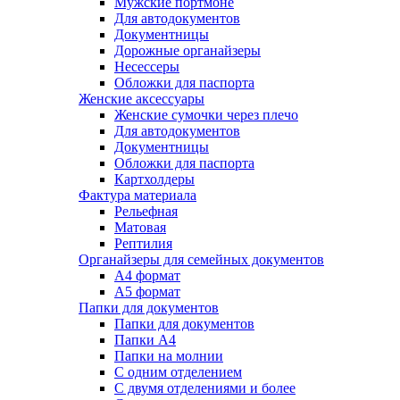
Мужские портмоне
Для автодокументов
Документницы
Дорожные органайзеры
Несессеры
Обложки для паспорта
Женские аксессуары
Женские сумочки через плечо
Для автодокументов
Документницы
Обложки для паспорта
Картхолдеры
Фактура материала
Рельефная
Матовая
Рептилия
Органайзеры для семейных документов
А4 формат
А5 формат
Папки для документов
Папки для документов
Папки А4
Папки на молнии
С одним отделением
С двумя отделениями и более