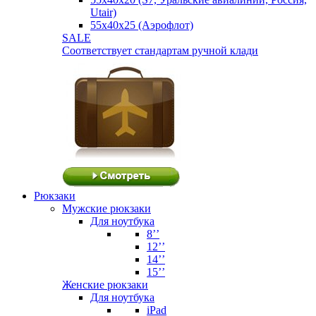
Utair)
55х40х25 (Аэрофлот)
SALE
Соответствует стандартам ручной клади
Рюкзаки
Мужские рюкзаки
Для ноутбука
8’’
12’’
14’’
15’’
Женские рюкзаки
Для ноутбука
iPad