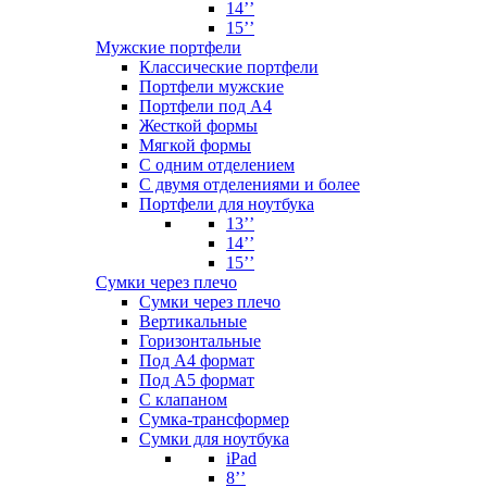
14’’
15’’
Мужские портфели
Классические портфели
Портфели мужские
Портфели под А4
Жесткой формы
Мягкой формы
С одним отделением
С двумя отделениями и более
Портфели для ноутбука
13’’
14’’
15’’
Сумки через плечо
Сумки через плечо
Вертикальные
Горизонтальные
Под А4 формат
Под А5 формат
С клапаном
Сумка-трансформер
Сумки для ноутбука
iPad
8’’