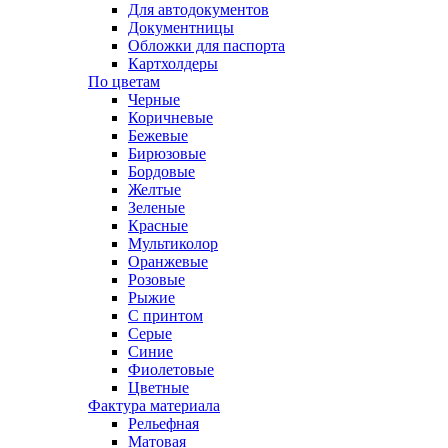
Для автодокументов
Документницы
Обложки для паспорта
Картхолдеры
По цветам
Черные
Коричневые
Бежевые
Бирюзовые
Бордовые
Желтые
Зеленые
Красные
Мультиколор
Оранжевые
Розовые
Рыжие
С принтом
Серые
Синие
Фиолетовые
Цветные
Фактура материала
Рельефная
Матовая