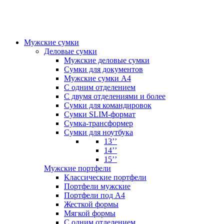
Мужские сумки
Деловые сумки
Мужские деловые сумки
Сумки для документов
Мужские сумки А4
С одним отделением
С двумя отделениями и более
Сумки для командировок
Сумки SLIM-формат
Сумка-трансформер
Сумки для ноутбука
13’’
14’’
15’’
Мужские портфели
Классические портфели
Портфели мужские
Портфели под А4
Жесткой формы
Мягкой формы
С одним отделением