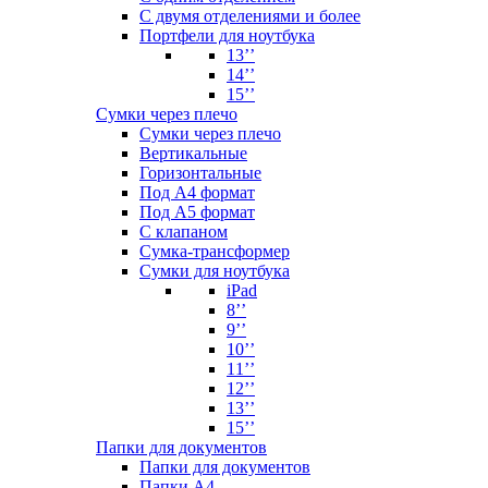
С двумя отделениями и более
Портфели для ноутбука
13’’
14’’
15’’
Сумки через плечо
Сумки через плечо
Вертикальные
Горизонтальные
Под А4 формат
Под А5 формат
С клапаном
Сумка-трансформер
Сумки для ноутбука
iPad
8’’
9’’
10’’
11’’
12’’
13’’
15’’
Папки для документов
Папки для документов
Папки А4