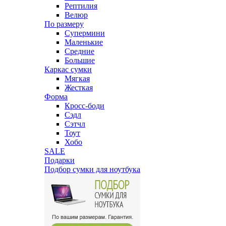
Рептилия
Велюр
По размеру
Супермини
Маленькие
Средние
Большие
Каркас сумки
Мягкая
Жесткая
Форма
Кросс-боди
Сэдл
Сэтчл
Тоут
Хобо
SALE
Подарки
Подбор сумки для ноутбука