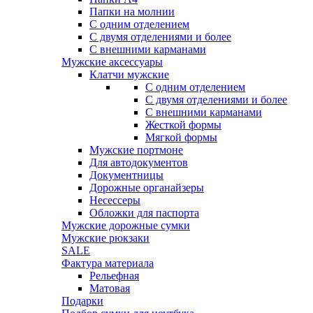
Папки на молнии
С одним отделением
С двумя отделениями и более
С внешними карманами
Мужские аксессуары
Клатчи мужские
С одним отделением
С двумя отделениями и более
С внешними карманами
Жесткой формы
Мягкой формы
Мужские портмоне
Для автодокументов
Документницы
Дорожные органайзеры
Несессеры
Обложки для паспорта
Мужские дорожные сумки
Мужские рюкзаки
SALE
Фактура материала
Рельефная
Матовая
Подарки