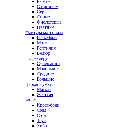
Рыжие
С принтом
Серые
Синие
Фиолетовые
Цветные
Фактура материала
Рельефная
Матовая
Рептилия
Велюр
По размеру
Супермини
Маленькие
Средние
Большие
Каркас сумки
Мягкая
Жесткая
Форма
Кросс-боди
Сэдл
Сэтчл
Тоут
Хобо