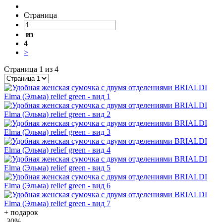
Страница
из
4
>
Страница 1 из 4
+ подарок
-30
%