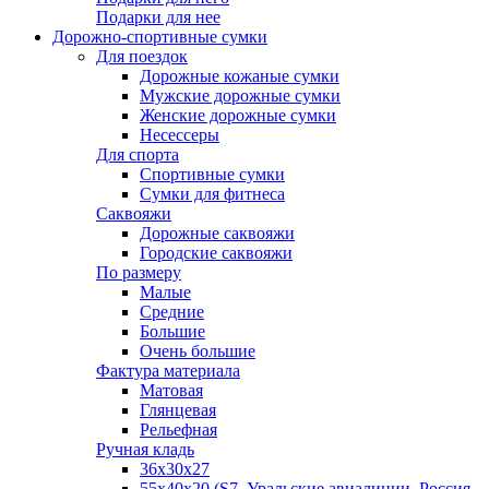
Подарки для нее
Дорожно-спортивные сумки
Для поездок
Дорожные кожаные сумки
Мужские дорожные сумки
Женские дорожные сумки
Несессеры
Для спорта
Спортивные сумки
Сумки для фитнеса
Саквояжи
Дорожные саквояжи
Городские саквояжи
По размеру
Малые
Средние
Большие
Очень большие
Фактура материала
Матовая
Глянцевая
Рельефная
Ручная кладь
36х30x27
55х40х20 (S7, Уральские авиалинии, Россия,