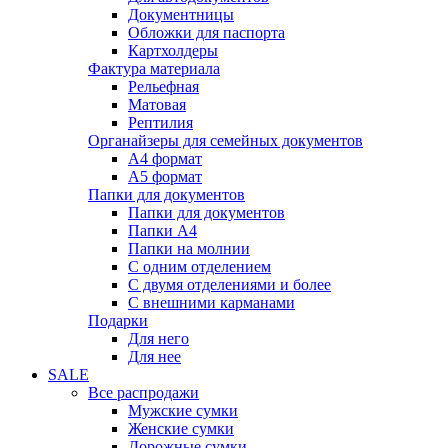
Документницы
Обложки для паспорта
Картхолдеры
Фактура материала
Рельефная
Матовая
Рептилия
Органайзеры для семейных документов
А4 формат
А5 формат
Папки для документов
Папки для документов
Папки А4
Папки на молнии
С одним отделением
С двумя отделениями и более
С внешними карманами
Подарки
Для него
Для нее
SALE
Все распродажи
Мужские сумки
Женские сумки
Дорожные сумки