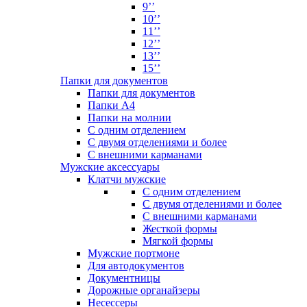
9’’
10’’
11’’
12’’
13’’
15’’
Папки для документов
Папки для документов
Папки А4
Папки на молнии
С одним отделением
С двумя отделениями и более
С внешними карманами
Мужские аксессуары
Клатчи мужские
С одним отделением
С двумя отделениями и более
С внешними карманами
Жесткой формы
Мягкой формы
Мужские портмоне
Для автодокументов
Документницы
Дорожные органайзеры
Несессеры