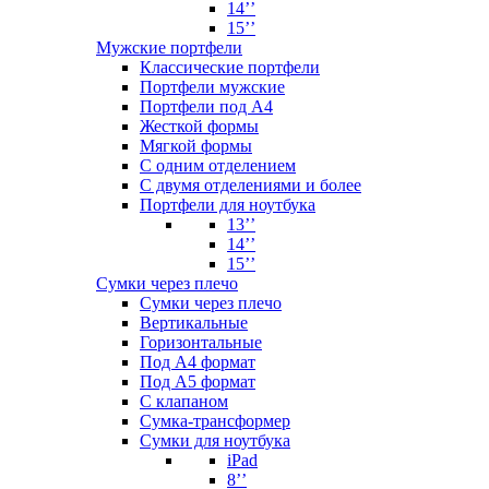
14’’
15’’
Мужские портфели
Классические портфели
Портфели мужские
Портфели под А4
Жесткой формы
Мягкой формы
С одним отделением
С двумя отделениями и более
Портфели для ноутбука
13’’
14’’
15’’
Сумки через плечо
Сумки через плечо
Вертикальные
Горизонтальные
Под А4 формат
Под А5 формат
С клапаном
Сумка-трансформер
Сумки для ноутбука
iPad
8’’