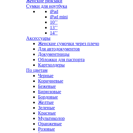
Женские рюкзаки
Сумки для ноутбука
iPad
iPad mini
10’’
13’’
14’’
Аксессуары
Женские сумочки через плечо
Для автодокументов
Документницы
Обложки для паспорта
Картхолдеры
По цветам
Черные
Коричневые
Бежевые
Бирюзовые
Бордовые
Желтые
Зеленые
Красные
Мультиколор
Оранжевые
Розовые