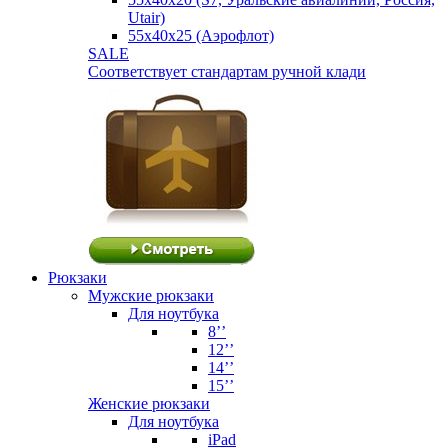
Utair)
55х40х25 (Аэрофлот)
SALE
Соответствует стандартам ручной клади
Рюкзаки
Мужские рюкзаки
Для ноутбука
8’’
12’’
14’’
15’’
Женские рюкзаки
Для ноутбука
iPad