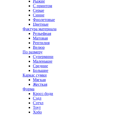
Рыжие
С принтом
Серые
Синие
Фиолетовые
Цветные
Фактура материала
Рельефная
Матовая
Рептилия
Велюр
По размеру
Супермини
Маленькие
Средние
Большие
Каркас сумки
Мягкая
Жесткая
Форма
Кросс-боди
Сэдл
Сэтчл
Тоут
Хобо