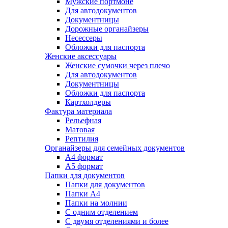
Мужские портмоне
Для автодокументов
Документницы
Дорожные органайзеры
Несессеры
Обложки для паспорта
Женские аксессуары
Женские сумочки через плечо
Для автодокументов
Документницы
Обложки для паспорта
Картхолдеры
Фактура материала
Рельефная
Матовая
Рептилия
Органайзеры для семейных документов
А4 формат
А5 формат
Папки для документов
Папки для документов
Папки А4
Папки на молнии
С одним отделением
С двумя отделениями и более