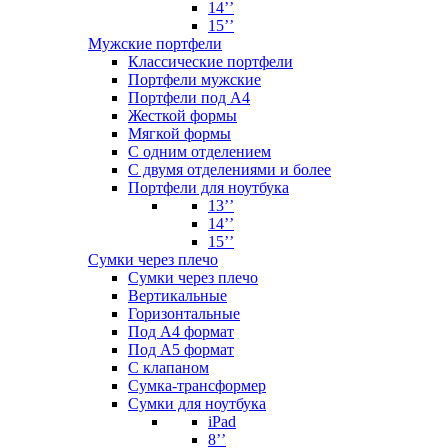
14’’
15’’
Мужские портфели
Классические портфели
Портфели мужские
Портфели под А4
Жесткой формы
Мягкой формы
С одним отделением
С двумя отделениями и более
Портфели для ноутбука
13’’
14’’
15’’
Сумки через плечо
Сумки через плечо
Вертикальные
Горизонтальные
Под А4 формат
Под А5 формат
С клапаном
Сумка-трансформер
Сумки для ноутбука
iPad
8’’