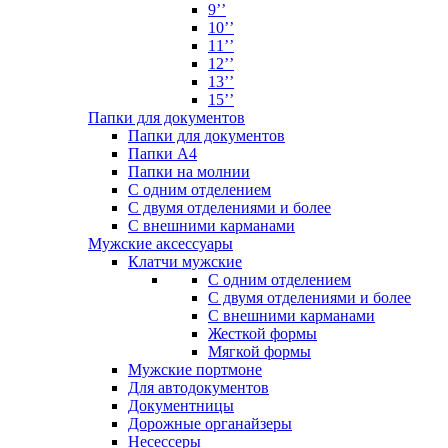
9’’
10’’
11’’
12’’
13’’
15’’
Папки для документов
Папки для документов
Папки А4
Папки на молнии
С одним отделением
С двумя отделениями и более
С внешними карманами
Мужские аксессуары
Клатчи мужские
С одним отделением
С двумя отделениями и более
С внешними карманами
Жесткой формы
Мягкой формы
Мужские портмоне
Для автодокументов
Документницы
Дорожные органайзеры
Несессеры