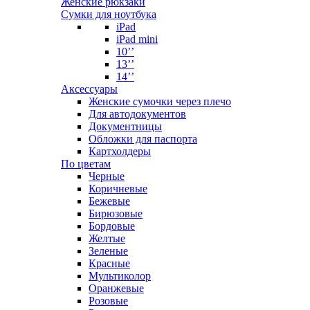
Женские рюкзаки
Сумки для ноутбука
iPad
iPad mini
10’’
13’’
14’’
Аксессуары
Женские сумочки через плечо
Для автодокументов
Документницы
Обложки для паспорта
Картхолдеры
По цветам
Черные
Коричневые
Бежевые
Бирюзовые
Бордовые
Желтые
Зеленые
Красные
Мультиколор
Оранжевые
Розовые