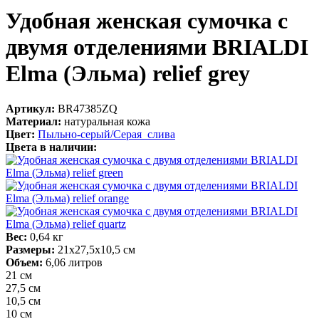
Удобная женская сумочка с
двумя отделениями BRIALDI
Elma (Эльма) relief grey
Артикул:
BR47385ZQ
Материал:
натуральная кожа
Цвет:
Пыльно-серый/Серая_слива
Цвета в наличии:
Вес:
0,64 кг
Размеры:
21х27,5х10,5 см
Объем:
6,06 литров
21 см
27,5 см
10,5 см
10 см