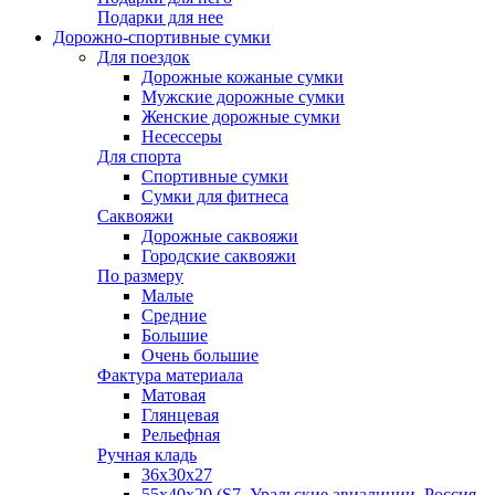
Подарки для нее
Дорожно-спортивные сумки
Для поездок
Дорожные кожаные сумки
Мужские дорожные сумки
Женские дорожные сумки
Несессеры
Для спорта
Спортивные сумки
Сумки для фитнеса
Саквояжи
Дорожные саквояжи
Городские саквояжи
По размеру
Малые
Средние
Большие
Очень большие
Фактура материала
Матовая
Глянцевая
Рельефная
Ручная кладь
36х30x27
55х40х20 (S7, Уральские авиалинии, Россия,