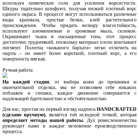
используя химические соли для усиления ворсистости.
Шкуры тщательно шлифуют, получая низкий плотный ворс
единого окраса. В процессе могут использоваться различные
виды крахмала, простые белки, клей растительного
происхождения. Чтобы придать велюру влагостойкость,
используют алюминиевые и хромовые мыла, силикон.
Окрашивают ткань в насыщенные тона, этот процесс
достаточно трудоемкий, поскольку материал плохо впитывает
пигмент. Полотна «кожаного бархата» легко отличить на
ощупь – он имеет более короткий, плотный ворс, а его
поверхность мягкая.
Ручная работа
На каждой стадии
, от выбора кожи до прошивки и
окончательной отделки, мы не позволяем себе никаких
поблажек и спешки, каждое движение совершается с
надлежащей бдительностью и обстоятельностью.
Для нас, простая на первый взгляд надпись
HANDCRAFTED
(сделано вручную)
, является той исходной точкой, которая
определяет методы нашей работы
. Дух ремесленничества
руководит нами в каждое мгновение производственного
процесса.