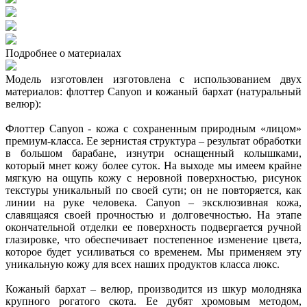
Подробнее о материалах
Модель изготовлен изготовлена с использованием двух
материалов: флоттер Canyon и кожаный бархат (натуральный
велюр):
Флоттер Canyon - кожа с сохраненным природным «лицом»
премиум-класса. Ее зернистая структура – результат обработки
в большом барабане, изнутри оснащенный колышками,
который мнет кожу более суток. На выходе мы имеем крайне
мягкую на ощупь кожу с неровной поверхностью, рисунок
текстуры уникальный по своей сути; он не повторяется, как
линии на руке человека. Canyon – эксклюзивная кожа,
славящаяся своей прочностью и долговечностью. На этапе
окончательной отделки ее поверхность подвергается ручной
глазировке, что обеспечивает постепенное изменение цвета,
которое будет усиливаться со временем. Мы применяем эту
уникальную кожу для всех наших продуктов класса люкс.
Кожаный бархат – велюр, производится из шкур молодняка
крупного рогатого скота. Ее дубят хромовым методом,