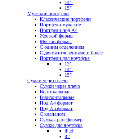
14’’
15’’
Мужские портфели
Классические портфели
Портфели мужские
Портфели под А4
Жесткой формы
Мягкой формы
С одним отделением
С двумя отделениями и более
Портфели для ноутбука
13’’
14’’
15’’
Сумки через плечо
Сумки через плечо
Вертикальные
Горизонтальные
Под А4 формат
Под А5 формат
С клапаном
Сумка-трансформер
Сумки для ноутбука
iPad
8’’