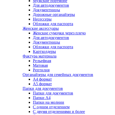
Мужские портмоне
Для автодокументов
Документницы
Дорожные органайзеры
Несессеры
Обложки для паспорта
Женские аксессуары
Женские сумочки через плечо
Для автодокументов
Документницы
Обложки для паспорта
Картхолдеры
Фактура материала
Рельефная
Матовая
Рептилия
Органайзеры для семейных документов
А4 формат
А5 формат
Папки для документов
Папки для документов
Папки А4
Папки на молнии
С одним отделением
С двумя отделениями и более