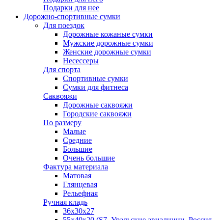
Подарки для нее
Дорожно-спортивные сумки
Для поездок
Дорожные кожаные сумки
Мужские дорожные сумки
Женские дорожные сумки
Несессеры
Для спорта
Спортивные сумки
Сумки для фитнеса
Саквояжи
Дорожные саквояжи
Городские саквояжи
По размеру
Малые
Средние
Большие
Очень большие
Фактура материала
Матовая
Глянцевая
Рельефная
Ручная кладь
36х30x27
55х40х20 (S7, Уральские авиалинии, Россия,