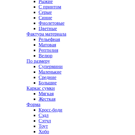
Рыжие
С принтом
Серые
Синие
Фиолетовые
Цветные
Фактура материала
Рельефная
Матовая
Рептилия
Велюр
По размеру
Супермини
Маленькие
Средние
Большие
Каркас сумки
Мягкая
Жесткая
Форма
Кросс-боди
Сэдл
Сэтчл
Тоут
Хобо