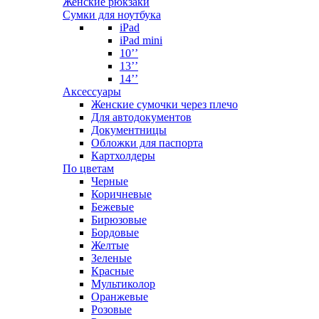
Женские рюкзаки
Сумки для ноутбука
iPad
iPad mini
10’’
13’’
14’’
Аксессуары
Женские сумочки через плечо
Для автодокументов
Документницы
Обложки для паспорта
Картхолдеры
По цветам
Черные
Коричневые
Бежевые
Бирюзовые
Бордовые
Желтые
Зеленые
Красные
Мультиколор
Оранжевые
Розовые