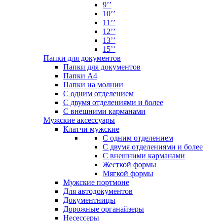
9’’
10’’
11’’
12’’
13’’
15’’
Папки для документов
Папки для документов
Папки А4
Папки на молнии
С одним отделением
С двумя отделениями и более
С внешними карманами
Мужские аксессуары
Клатчи мужские
С одним отделением
С двумя отделениями и более
С внешними карманами
Жесткой формы
Мягкой формы
Мужские портмоне
Для автодокументов
Документницы
Дорожные органайзеры
Несессеры