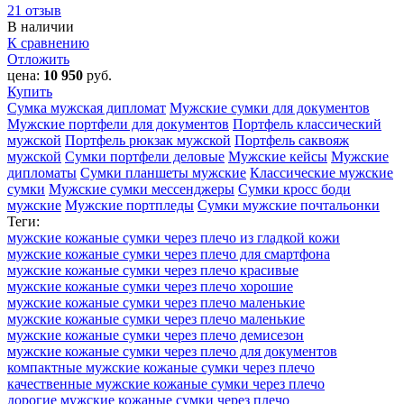
21 отзыв
В наличии
К сравнению
Отложить
цена:
10 950
руб.
Купить
Сумка мужская дипломат
Мужские сумки для документов
Мужские портфели для документов
Портфель классический
мужской
Портфель рюкзак мужской
Портфель саквояж
мужской
Сумки портфели деловые
Мужские кейсы
Мужские
дипломаты
Сумки планшеты мужские
Классические мужские
сумки
Мужские сумки мессенджеры
Сумки кросс боди
мужские
Мужские портпледы
Сумки мужские почтальонки
Теги:
мужские кожаные сумки через плечо из гладкой кожи
мужские кожаные сумки через плечо для смартфона
мужские кожаные сумки через плечо красивые
мужские кожаные сумки через плечо хорошие
мужские кожаные сумки через плечо маленькие
мужские кожаные сумки через плечо маленькие
мужские кожаные сумки через плечо демисезон
мужские кожаные сумки через плечо для документов
компактные мужские кожаные сумки через плечо
качественные мужские кожаные сумки через плечо
дорогие мужские кожаные сумки через плечо