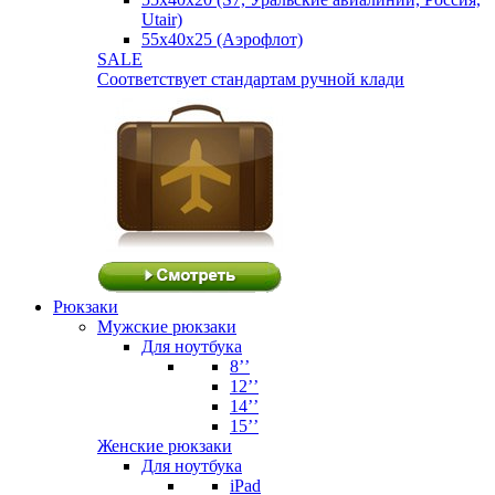
Utair)
55х40х25 (Аэрофлот)
SALE
Соответствует стандартам ручной клади
Рюкзаки
Мужские рюкзаки
Для ноутбука
8’’
12’’
14’’
15’’
Женские рюкзаки
Для ноутбука
iPad