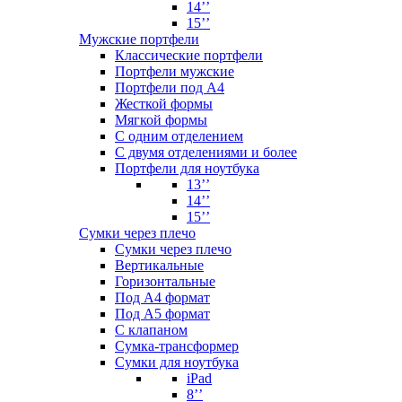
14’’
15’’
Мужские портфели
Классические портфели
Портфели мужские
Портфели под А4
Жесткой формы
Мягкой формы
С одним отделением
С двумя отделениями и более
Портфели для ноутбука
13’’
14’’
15’’
Сумки через плечо
Сумки через плечо
Вертикальные
Горизонтальные
Под А4 формат
Под А5 формат
С клапаном
Сумка-трансформер
Сумки для ноутбука
iPad
8’’