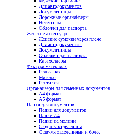
Мужские портмоне
Для автодокументов
Документницы
Дорожные органайзеры
Несессеры
Обложки для паспорта
Женские аксессуары
Женские сумочки через плечо
Для автодокументов
Документницы
Обложки для паспорта
Картхолдеры
Фактура материала
Рельефная
Матовая
Рептилия
Органайзеры для семейных документов
А4 формат
А5 формат
Папки для документов
Папки для документов
Папки А4
Папки на молнии
С одним отделением
С двумя отделениями и более