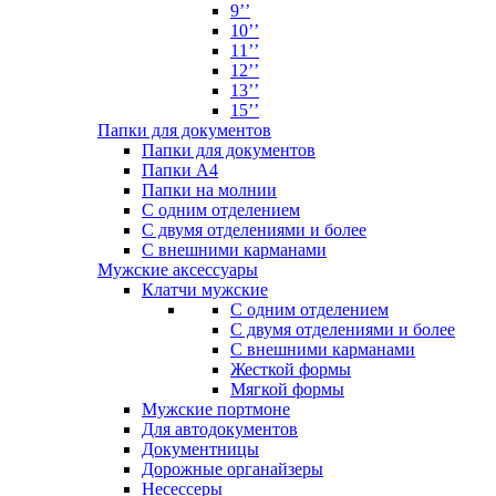
9’’
10’’
11’’
12’’
13’’
15’’
Папки для документов
Папки для документов
Папки А4
Папки на молнии
С одним отделением
С двумя отделениями и более
С внешними карманами
Мужские аксессуары
Клатчи мужские
С одним отделением
С двумя отделениями и более
С внешними карманами
Жесткой формы
Мягкой формы
Мужские портмоне
Для автодокументов
Документницы
Дорожные органайзеры
Несессеры