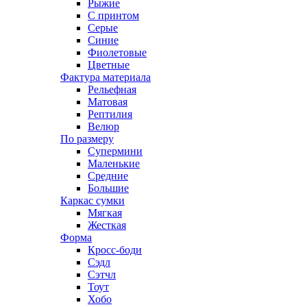
Рыжие
С принтом
Серые
Синие
Фиолетовые
Цветные
Фактура материала
Рельефная
Матовая
Рептилия
Велюр
По размеру
Супермини
Маленькие
Средние
Большие
Каркас сумки
Мягкая
Жесткая
Форма
Кросс-боди
Сэдл
Сэтчл
Тоут
Хобо