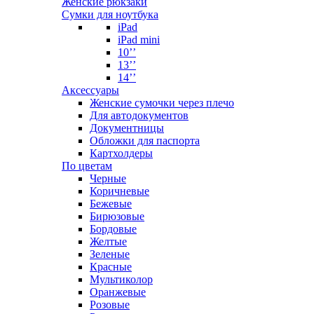
Женские рюкзаки
Сумки для ноутбука
iPad
iPad mini
10’’
13’’
14’’
Аксессуары
Женские сумочки через плечо
Для автодокументов
Документницы
Обложки для паспорта
Картхолдеры
По цветам
Черные
Коричневые
Бежевые
Бирюзовые
Бордовые
Желтые
Зеленые
Красные
Мультиколор
Оранжевые
Розовые