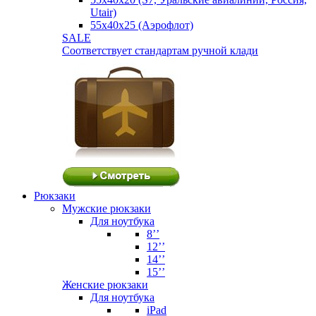
Utair)
55х40х25 (Аэрофлот)
SALE
Соответствует стандартам ручной клади
Рюкзаки
Мужские рюкзаки
Для ноутбука
8’’
12’’
14’’
15’’
Женские рюкзаки
Для ноутбука
iPad