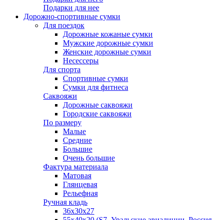
Подарки для нее
Дорожно-спортивные сумки
Для поездок
Дорожные кожаные сумки
Мужские дорожные сумки
Женские дорожные сумки
Несессеры
Для спорта
Спортивные сумки
Сумки для фитнеса
Саквояжи
Дорожные саквояжи
Городские саквояжи
По размеру
Малые
Средние
Большие
Очень большие
Фактура материала
Матовая
Глянцевая
Рельефная
Ручная кладь
36х30x27
55х40х20 (S7, Уральские авиалинии, Россия,