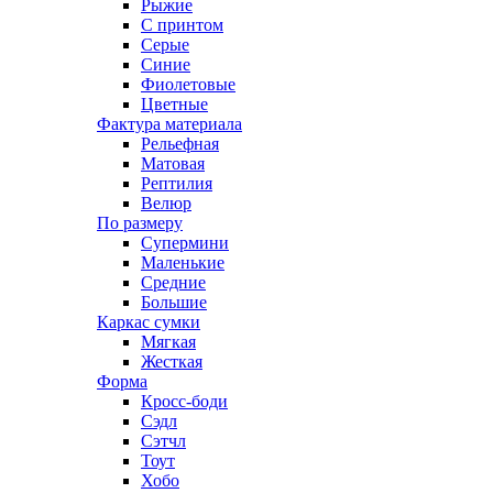
Рыжие
С принтом
Серые
Синие
Фиолетовые
Цветные
Фактура материала
Рельефная
Матовая
Рептилия
Велюр
По размеру
Супермини
Маленькие
Средние
Большие
Каркас сумки
Мягкая
Жесткая
Форма
Кросс-боди
Сэдл
Сэтчл
Тоут
Хобо