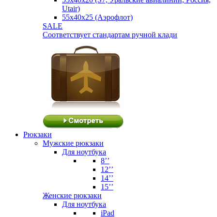
Utair)
55х40х25 (Аэрофлот)
SALE
Соответствует стандартам ручной клади
Рюкзаки
Мужские рюкзаки
Для ноутбука
8’’
12’’
14’’
15’’
Женские рюкзаки
Для ноутбука
iPad