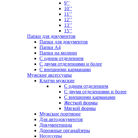
9’’
10’’
11’’
12’’
13’’
15’’
Папки для документов
Папки для документов
Папки А4
Папки на молнии
С одним отделением
С двумя отделениями и более
С внешними карманами
Мужские аксессуары
Клатчи мужские
С одним отделением
С двумя отделениями и более
С внешними карманами
Жесткой формы
Мягкой формы
Мужские портмоне
Для автодокументов
Документницы
Дорожные органайзеры
Несессеры