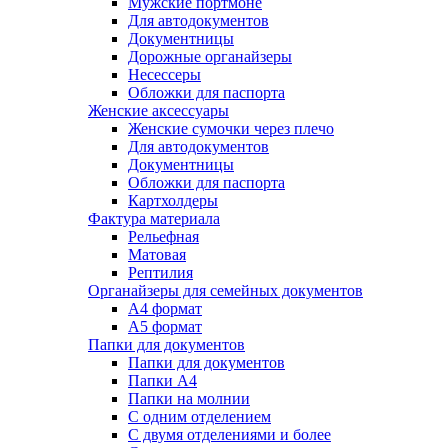
Мужские портмоне
Для автодокументов
Документницы
Дорожные органайзеры
Несессеры
Обложки для паспорта
Женские аксессуары
Женские сумочки через плечо
Для автодокументов
Документницы
Обложки для паспорта
Картхолдеры
Фактура материала
Рельефная
Матовая
Рептилия
Органайзеры для семейных документов
А4 формат
А5 формат
Папки для документов
Папки для документов
Папки А4
Папки на молнии
С одним отделением
С двумя отделениями и более