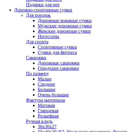
Подарки для нее
Дорожно-спортивные сумки
Для поездок
Дорожные кожаные сумки
Мужские дорожные сумки
Женские дорожные сумки
Несессеры
Для спорта
Спортивные сумки
Сумки для фитнеса
Саквояжи
Дорожные саквояжи
Городские саквояжи
По размеру
Малые
Средние
Большие
Очень большие
Фактура материала
Матовая
Глянцевая
Рельефная
Ручная кладь
36х30x27
55х40х20 (S7, Уральские авиалинии, Россия,