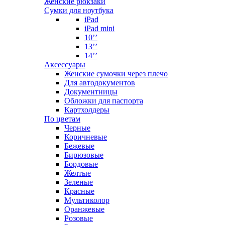
Женские рюкзаки
Сумки для ноутбука
iPad
iPad mini
10’’
13’’
14’’
Аксессуары
Женские сумочки через плечо
Для автодокументов
Документницы
Обложки для паспорта
Картхолдеры
По цветам
Черные
Коричневые
Бежевые
Бирюзовые
Бордовые
Желтые
Зеленые
Красные
Мультиколор
Оранжевые
Розовые