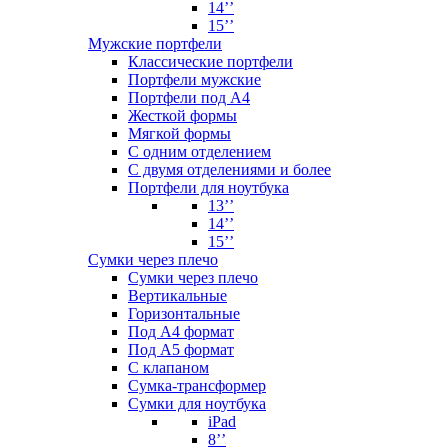
14’’
15’’
Мужские портфели
Классические портфели
Портфели мужские
Портфели под А4
Жесткой формы
Мягкой формы
С одним отделением
С двумя отделениями и более
Портфели для ноутбука
13’’
14’’
15’’
Сумки через плечо
Сумки через плечо
Вертикальные
Горизонтальные
Под А4 формат
Под А5 формат
С клапаном
Сумка-трансформер
Сумки для ноутбука
iPad
8’’