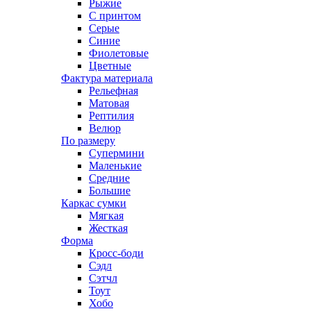
Рыжие
С принтом
Серые
Синие
Фиолетовые
Цветные
Фактура материала
Рельефная
Матовая
Рептилия
Велюр
По размеру
Супермини
Маленькие
Средние
Большие
Каркас сумки
Мягкая
Жесткая
Форма
Кросс-боди
Сэдл
Сэтчл
Тоут
Хобо