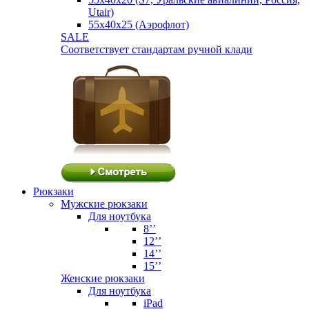
Utair)
55х40х25 (Аэрофлот)
SALE
Соответствует стандартам ручной клади
Рюкзаки
Мужские рюкзаки
Для ноутбука
8’’
12’’
14’’
15’’
Женские рюкзаки
Для ноутбука
iPad