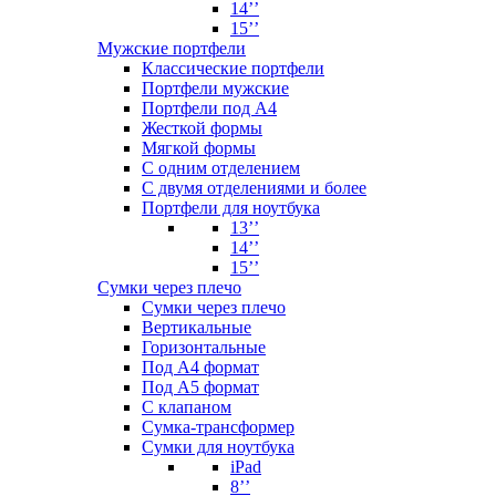
14’’
15’’
Мужские портфели
Классические портфели
Портфели мужские
Портфели под А4
Жесткой формы
Мягкой формы
С одним отделением
С двумя отделениями и более
Портфели для ноутбука
13’’
14’’
15’’
Сумки через плечо
Сумки через плечо
Вертикальные
Горизонтальные
Под А4 формат
Под А5 формат
С клапаном
Сумка-трансформер
Сумки для ноутбука
iPad
8’’