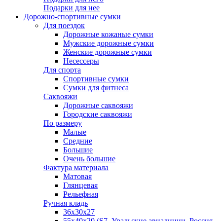
Подарки для нее
Дорожно-спортивные сумки
Для поездок
Дорожные кожаные сумки
Мужские дорожные сумки
Женские дорожные сумки
Несессеры
Для спорта
Спортивные сумки
Сумки для фитнеса
Саквояжи
Дорожные саквояжи
Городские саквояжи
По размеру
Малые
Средние
Большие
Очень большие
Фактура материала
Матовая
Глянцевая
Рельефная
Ручная кладь
36х30x27
55х40х20 (S7, Уральские авиалинии, Россия,