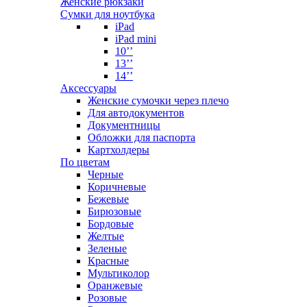
Женские рюкзаки
Сумки для ноутбука
iPad
iPad mini
10’’
13’’
14’’
Аксессуары
Женские сумочки через плечо
Для автодокументов
Документницы
Обложки для паспорта
Картхолдеры
По цветам
Черные
Коричневые
Бежевые
Бирюзовые
Бордовые
Желтые
Зеленые
Красные
Мультиколор
Оранжевые
Розовые