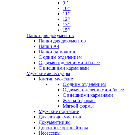
9’’
10’’
11’’
12’’
13’’
15’’
Папки для документов
Папки для документов
Папки А4
Папки на молнии
С одним отделением
С двумя отделениями и более
С внешними карманами
Мужские аксессуары
Клатчи мужские
С одним отделением
С двумя отделениями и более
С внешними карманами
Жесткой формы
Мягкой формы
Мужские портмоне
Для автодокументов
Документницы
Дорожные органайзеры
Несессеры