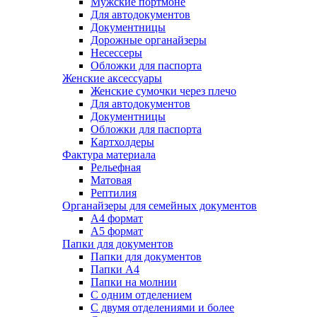
Мужские портмоне
Для автодокументов
Документницы
Дорожные органайзеры
Несессеры
Обложки для паспорта
Женские аксессуары
Женские сумочки через плечо
Для автодокументов
Документницы
Обложки для паспорта
Картхолдеры
Фактура материала
Рельефная
Матовая
Рептилия
Органайзеры для семейных документов
А4 формат
А5 формат
Папки для документов
Папки для документов
Папки А4
Папки на молнии
С одним отделением
С двумя отделениями и более