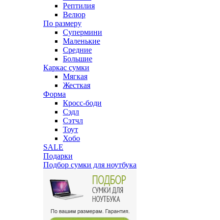
Рептилия
Велюр
По размеру
Супермини
Маленькие
Средние
Большие
Каркас сумки
Мягкая
Жесткая
Форма
Кросс-боди
Сэдл
Сэтчл
Тоут
Хобо
SALE
Подарки
Подбор сумки для ноутбука