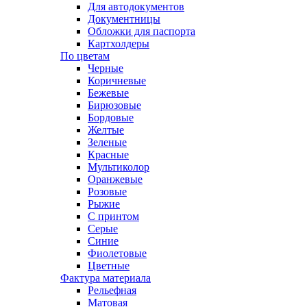
Для автодокументов
Документницы
Обложки для паспорта
Картхолдеры
По цветам
Черные
Коричневые
Бежевые
Бирюзовые
Бордовые
Желтые
Зеленые
Красные
Мультиколор
Оранжевые
Розовые
Рыжие
С принтом
Серые
Синие
Фиолетовые
Цветные
Фактура материала
Рельефная
Матовая