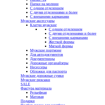
Папки на молнии
С одним отделением
С двумя отделениями и более
С внешними карманами
Мужские аксессуары
Клатчи мужские
С одним отделением
С двумя отделениями и более
С внешними карманами
Жесткой формы
Мягкой формы
Мужские портмоне
Для автодокументов
Документницы
Дорожные органайзеры
Несессеры
Обложки для паспорта
Мужские дорожные сумки
Мужские рюкзаки
SALE
Фактура материала
Рельефная
Матовая
Подарки