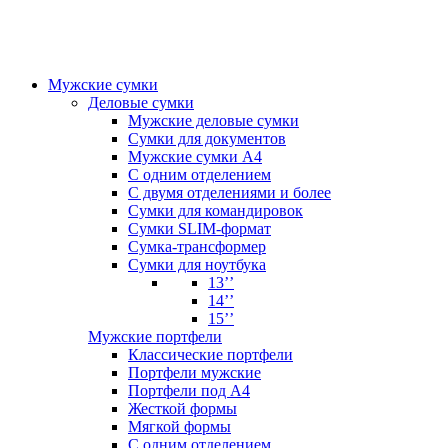
Мужские сумки
Деловые сумки
Мужские деловые сумки
Сумки для документов
Мужские сумки А4
С одним отделением
С двумя отделениями и более
Сумки для командировок
Сумки SLIM-формат
Сумка-трансформер
Сумки для ноутбука
13’’
14’’
15’’
Мужские портфели
Классические портфели
Портфели мужские
Портфели под А4
Жесткой формы
Мягкой формы
С одним отделением