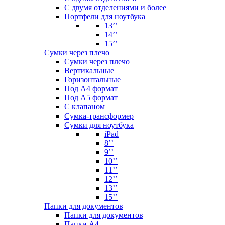
С двумя отделениями и более
Портфели для ноутбука
13’’
14’’
15’’
Сумки через плечо
Сумки через плечо
Вертикальные
Горизонтальные
Под А4 формат
Под А5 формат
С клапаном
Сумка-трансформер
Сумки для ноутбука
iPad
8’’
9’’
10’’
11’’
12’’
13’’
15’’
Папки для документов
Папки для документов
Папки А4