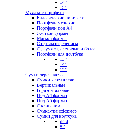
14’’
15’’
Мужские портфели
Классические портфели
Портфели мужские
Портфели под А4
Жесткой формы
Мягкой формы
С одним отделением
С двумя отделениями и более
Портфели для ноутбука
13’’
14’’
15’’
Сумки через плечо
Сумки через плечо
Вертикальные
Горизонтальные
Под А4 формат
Под А5 формат
С клапаном
Сумка-трансформер
Сумки для ноутбука
iPad
8’’