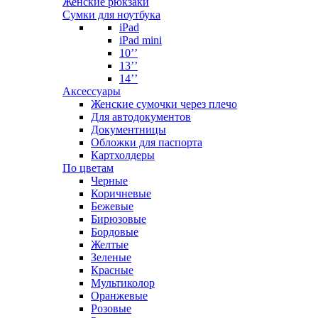
Женские рюкзаки
Сумки для ноутбука
iPad
iPad mini
10’’
13’’
14’’
Аксессуары
Женские сумочки через плечо
Для автодокументов
Документницы
Обложки для паспорта
Картхолдеры
По цветам
Черные
Коричневые
Бежевые
Бирюзовые
Бордовые
Желтые
Зеленые
Красные
Мультиколор
Оранжевые
Розовые