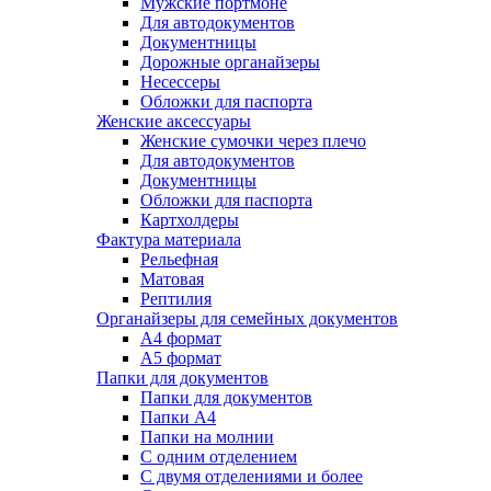
Мужские портмоне
Для автодокументов
Документницы
Дорожные органайзеры
Несессеры
Обложки для паспорта
Женские аксессуары
Женские сумочки через плечо
Для автодокументов
Документницы
Обложки для паспорта
Картхолдеры
Фактура материала
Рельефная
Матовая
Рептилия
Органайзеры для семейных документов
А4 формат
А5 формат
Папки для документов
Папки для документов
Папки А4
Папки на молнии
С одним отделением
С двумя отделениями и более