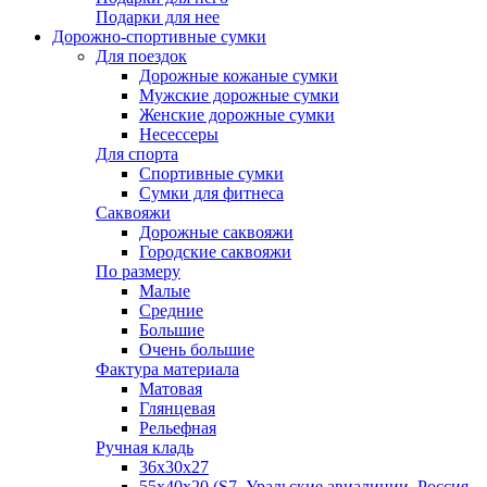
Подарки для нее
Дорожно-спортивные сумки
Для поездок
Дорожные кожаные сумки
Мужские дорожные сумки
Женские дорожные сумки
Несессеры
Для спорта
Спортивные сумки
Сумки для фитнеса
Саквояжи
Дорожные саквояжи
Городские саквояжи
По размеру
Малые
Средние
Большие
Очень большие
Фактура материала
Матовая
Глянцевая
Рельефная
Ручная кладь
36х30x27
55х40х20 (S7, Уральские авиалинии, Россия,