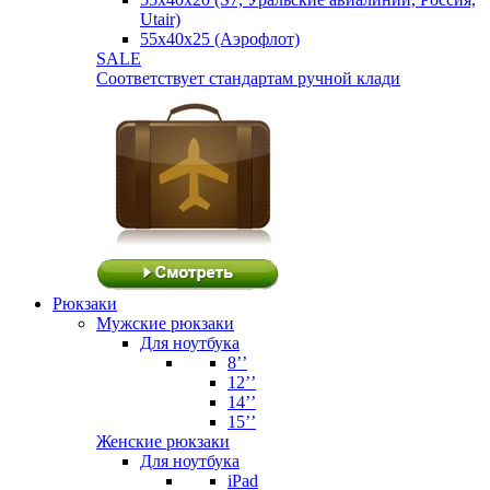
Utair)
55х40х25 (Аэрофлот)
SALE
Соответствует стандартам ручной клади
Рюкзаки
Мужские рюкзаки
Для ноутбука
8’’
12’’
14’’
15’’
Женские рюкзаки
Для ноутбука
iPad