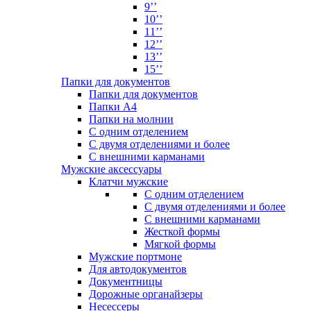
9’’
10’’
11’’
12’’
13’’
15’’
Папки для документов
Папки для документов
Папки А4
Папки на молнии
С одним отделением
С двумя отделениями и более
С внешними карманами
Мужские аксессуары
Клатчи мужские
С одним отделением
С двумя отделениями и более
С внешними карманами
Жесткой формы
Мягкой формы
Мужские портмоне
Для автодокументов
Документницы
Дорожные органайзеры
Несессеры