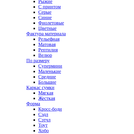
Рыжие
С принтом
Серые
Синие
Фиолетовые
Цветные
Фактура материала
Рельефная
Матовая
Рептилия
Велюр
По размеру
Супермини
Маленькие
Средние
Большие
Каркас сумки
Мягкая
Жесткая
Форма
Кросс-боди
Сэдл
Сэтчл
Тоут
Хобо