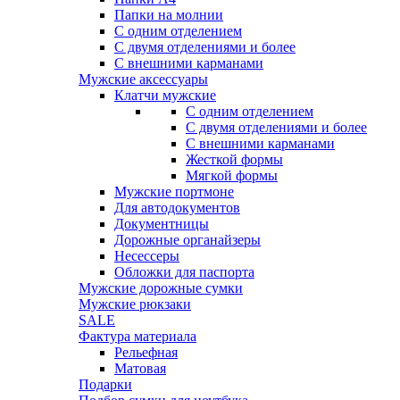
Папки на молнии
С одним отделением
С двумя отделениями и более
С внешними карманами
Мужские аксессуары
Клатчи мужские
С одним отделением
С двумя отделениями и более
С внешними карманами
Жесткой формы
Мягкой формы
Мужские портмоне
Для автодокументов
Документницы
Дорожные органайзеры
Несессеры
Обложки для паспорта
Мужские дорожные сумки
Мужские рюкзаки
SALE
Фактура материала
Рельефная
Матовая
Подарки