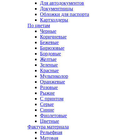
Для автодокументов
Документницы
Обложки для паспорта
Картхолдеры
По цветам
Черные
Коричневые
Бежевые
Бирюзовые
Бордовые
Желтые
Зеленые
Красные
Мультиколор
Оранжевые
Розовые
Рыжие
С принтом
Серые
Синие
Фиолетовые
Цветные
Фактура материала
Рельефная
Матовая