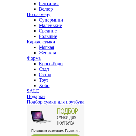
Рептилия
Велюр
По размеру
Супермини
Маленькие
Средние
Большие
Каркас сумки
Мягкая
Жесткая
Форма
Кросс-боди
Сэдл
Сэтчл
Тоут
Хобо
SALE
Подарки
Подбор сумки для ноутбука