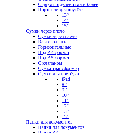
С двумя отделениями и более
Портфели для ноутбука
13’’
14’’
15’’
Сумки через плечо
Сумки через плечо
Вертикальные
Горизонтальные
Под А4 формат
Под А5 формат
С клапаном
Сумка-трансформер
Сумки для ноутбука
iPad
8’’
9’’
10’’
11’’
12’’
13’’
15’’
Папки для документов
Папки для документов
Папки А4