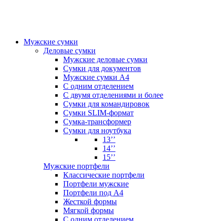
Мужские сумки
Деловые сумки
Мужские деловые сумки
Сумки для документов
Мужские сумки А4
С одним отделением
С двумя отделениями и более
Сумки для командировок
Сумки SLIM-формат
Сумка-трансформер
Сумки для ноутбука
13’’
14’’
15’’
Мужские портфели
Классические портфели
Портфели мужские
Портфели под А4
Жесткой формы
Мягкой формы
С одним отделением