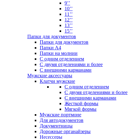
9’’
10’’
11’’
12’’
13’’
15’’
Папки для документов
Папки для документов
Папки А4
Папки на молнии
С одним отделением
С двумя отделениями и более
С внешними карманами
Мужские аксессуары
Клатчи мужские
С одним отделением
С двумя отделениями и более
С внешними карманами
Жесткой формы
Мягкой формы
Мужские портмоне
Для автодокументов
Документницы
Дорожные органайзеры
Несессеры