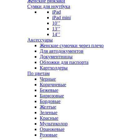
Женские рюкзаки
Сумки для ноутбука
iPad
iPad mini
10’’
13’’
14’’
Аксессуары
Женские сумочки через плечо
Для автодокументов
Документницы
Обложки для паспорта
Картхолдеры
По цветам
Черные
Коричневые
Бежевые
Бирюзовые
Бордовые
Желтые
Зеленые
Красные
Мультиколор
Оранжевые
Розовые