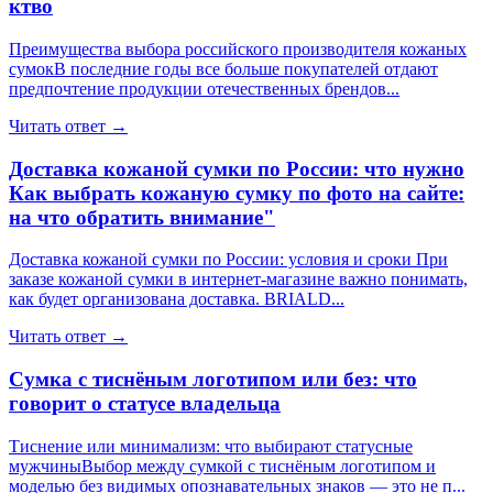
ктво
Преимущества выбора российского производителя кожаных
сумокВ последние годы все больше покупателей отдают
предпочтение продукции отечественных брендов...
Читать ответ →
Доставка кожаной сумки по России: что нужно
Как выбрать кожаную сумку по фото на сайте:
на что обратить внимание"
Доставка кожаной сумки по России: условия и сроки При
заказе кожаной сумки в интернет-магазине важно понимать,
как будет организована доставка. BRIALD...
Читать ответ →
Сумка с тиснёным логотипом или без: что
говорит о статусе владельца
Тиснение или минимализм: что выбирают статусные
мужчиныВыбор между сумкой с тиснёным логотипом и
моделью без видимых опознавательных знаков — это не п...