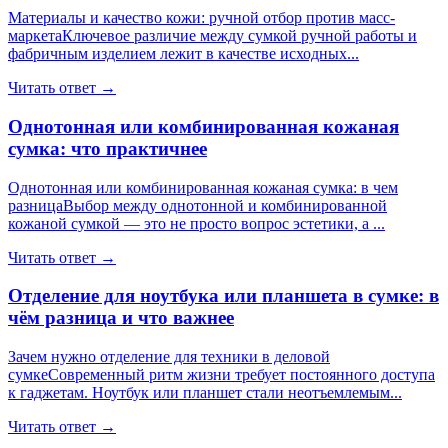
Материалы и качество кожи: ручной отбор против масс-
маркетаКлючевое различие между сумкой ручной работы и
фабричным изделием лежит в качестве исходных...
Читать ответ →
Однотонная или комбинированная кожаная
сумка: что практичнее
Однотонная или комбинированная кожаная сумка: в чем
разницаВыбор между однотонной и комбинированной
кожаной сумкой — это не просто вопрос эстетики, а ...
Читать ответ →
Отделение для ноутбука или планшета в сумке: в
чём разница и что важнее
Зачем нужно отделение для техники в деловой
сумкеСовременный ритм жизни требует постоянного доступа
к гаджетам. Ноутбук или планшет стали неотъемлемым...
Читать ответ →