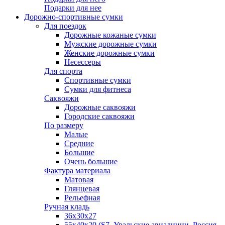
Подарки для нее
Дорожно-спортивные сумки
Для поездок
Дорожные кожаные сумки
Мужские дорожные сумки
Женские дорожные сумки
Несессеры
Для спорта
Спортивные сумки
Сумки для фитнеса
Саквояжи
Дорожные саквояжи
Городские саквояжи
По размеру
Малые
Средние
Большие
Очень большие
Фактура материала
Матовая
Глянцевая
Рельефная
Ручная кладь
36х30x27
55х40х20 (S7, Уральские авиалинии, Россия,