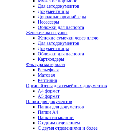
Мужские портмоне
Для автодокументов
Документницы
Дорожные органайзеры
Несессеры
Обложки для паспорта
Женские аксессуары
Женские сумочки через плечо
Для автодокументов
Документницы
Обложки для паспорта
Картхолдеры
Фактура материала
Рельефная
Матовая
Рептилия
Органайзеры для семейных документов
А4 формат
А5 формат
Папки для документов
Папки для документов
Папки А4
Папки на молнии
С одним отделением
С двумя отделениями и более