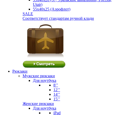
Utair)
55х40х25 (Аэрофлот)
SALE
Соответствует стандартам ручной клади
Рюкзаки
Мужские рюкзаки
Для ноутбука
8’’
12’’
14’’
15’’
Женские рюкзаки
Для ноутбука
iPad