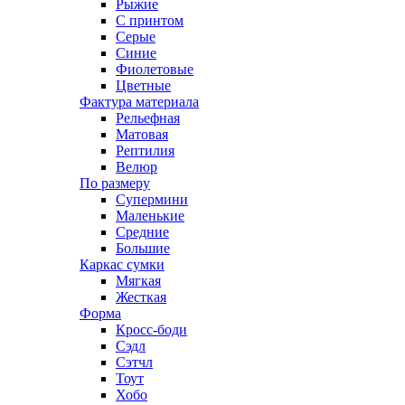
Рыжие
С принтом
Серые
Синие
Фиолетовые
Цветные
Фактура материала
Рельефная
Матовая
Рептилия
Велюр
По размеру
Супермини
Маленькие
Средние
Большие
Каркас сумки
Мягкая
Жесткая
Форма
Кросс-боди
Сэдл
Сэтчл
Тоут
Хобо