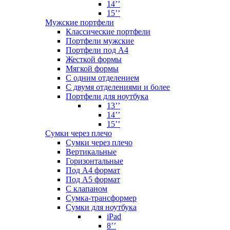
14’’
15’’
Мужские портфели
Классические портфели
Портфели мужские
Портфели под А4
Жесткой формы
Мягкой формы
С одним отделением
С двумя отделениями и более
Портфели для ноутбука
13’’
14’’
15’’
Сумки через плечо
Сумки через плечо
Вертикальные
Горизонтальные
Под А4 формат
Под А5 формат
С клапаном
Сумка-трансформер
Сумки для ноутбука
iPad
8’’