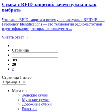
Сумка с RFID-защитой: зачем нужна и как
выбрать
Что такое RFID-защита и почему она актуальнаRFID (Radio
Frequency Identification) — это технология радиочастотной
идентификации, которая используется ...
Читать ответ →
Страница
из
20
>
Страница 1 из 20
Магазин
Женские сумки
Мужские сумки
Дорожные сумки
Рюкзаки