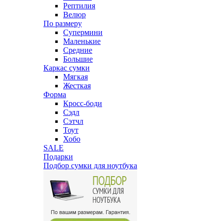
Рептилия
Велюр
По размеру
Супермини
Маленькие
Средние
Большие
Каркас сумки
Мягкая
Жесткая
Форма
Кросс-боди
Сэдл
Сэтчл
Тоут
Хобо
SALE
Подарки
Подбор сумки для ноутбука