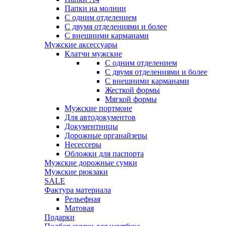
Папки на молнии
С одним отделением
С двумя отделениями и более
С внешними карманами
Мужские аксессуары
Клатчи мужские
С одним отделением
С двумя отделениями и более
С внешними карманами
Жесткой формы
Мягкой формы
Мужские портмоне
Для автодокументов
Документницы
Дорожные органайзеры
Несессеры
Обложки для паспорта
Мужские дорожные сумки
Мужские рюкзаки
SALE
Фактура материала
Рельефная
Матовая
Подарки