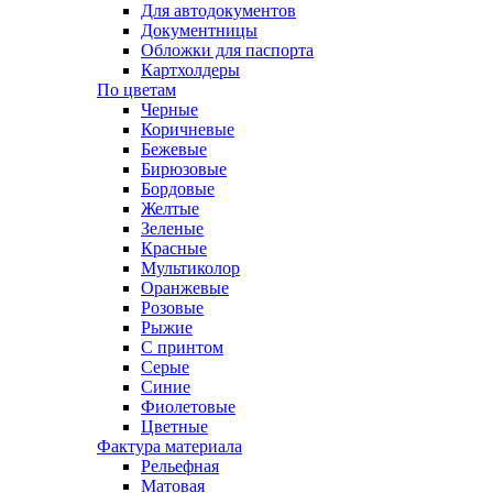
Для автодокументов
Документницы
Обложки для паспорта
Картхолдеры
По цветам
Черные
Коричневые
Бежевые
Бирюзовые
Бордовые
Желтые
Зеленые
Красные
Мультиколор
Оранжевые
Розовые
Рыжие
С принтом
Серые
Синие
Фиолетовые
Цветные
Фактура материала
Рельефная
Матовая