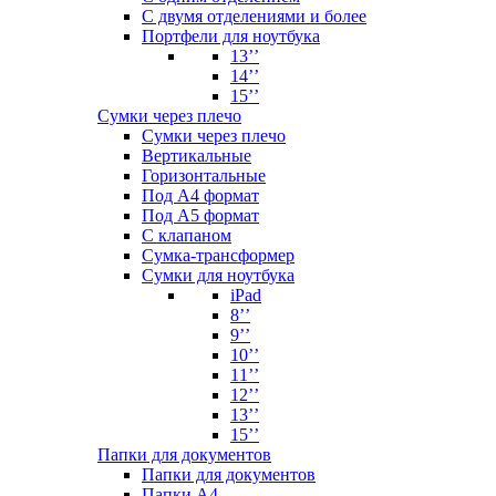
С двумя отделениями и более
Портфели для ноутбука
13’’
14’’
15’’
Сумки через плечо
Сумки через плечо
Вертикальные
Горизонтальные
Под А4 формат
Под А5 формат
С клапаном
Сумка-трансформер
Сумки для ноутбука
iPad
8’’
9’’
10’’
11’’
12’’
13’’
15’’
Папки для документов
Папки для документов
Папки А4