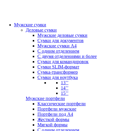
Мужские сумки
Деловые сумки
Мужские деловые сумки
Сумки для документов
Мужские сумки А4
С одним отделением
С двумя отделениями и более
Сумки для командировок
Сумки SLIM-формат
Сумка-трансформер
Сумки для ноутбука
13’’
14’’
15’’
Мужские портфели
Классические портфели
Портфели мужские
Портфели под А4
Жесткой формы
Мягкой формы
С одним отделением