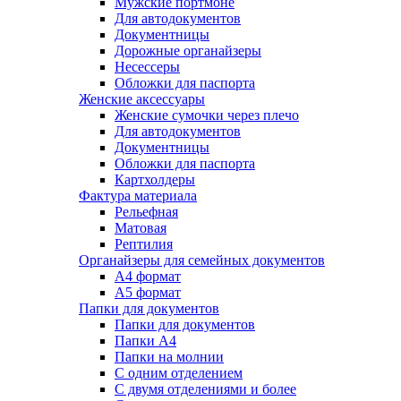
Мужские портмоне
Для автодокументов
Документницы
Дорожные органайзеры
Несессеры
Обложки для паспорта
Женские аксессуары
Женские сумочки через плечо
Для автодокументов
Документницы
Обложки для паспорта
Картхолдеры
Фактура материала
Рельефная
Матовая
Рептилия
Органайзеры для семейных документов
А4 формат
А5 формат
Папки для документов
Папки для документов
Папки А4
Папки на молнии
С одним отделением
С двумя отделениями и более