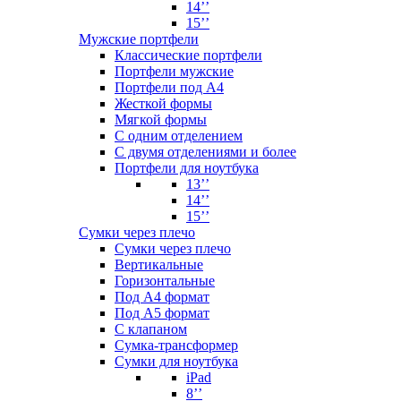
14’’
15’’
Мужские портфели
Классические портфели
Портфели мужские
Портфели под А4
Жесткой формы
Мягкой формы
С одним отделением
С двумя отделениями и более
Портфели для ноутбука
13’’
14’’
15’’
Сумки через плечо
Сумки через плечо
Вертикальные
Горизонтальные
Под А4 формат
Под А5 формат
С клапаном
Сумка-трансформер
Сумки для ноутбука
iPad
8’’