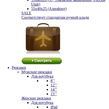
Utair)
55х40х25 (Аэрофлот)
SALE
Соответствует стандартам ручной клади
Рюкзаки
Мужские рюкзаки
Для ноутбука
8’’
12’’
14’’
15’’
Женские рюкзаки
Для ноутбука
iPad