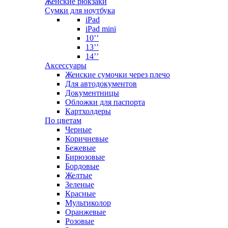
Женские рюкзаки
Сумки для ноутбука
iPad
iPad mini
10’’
13’’
14’’
Аксессуары
Женские сумочки через плечо
Для автодокументов
Документницы
Обложки для паспорта
Картхолдеры
По цветам
Черные
Коричневые
Бежевые
Бирюзовые
Бордовые
Желтые
Зеленые
Красные
Мультиколор
Оранжевые
Розовые