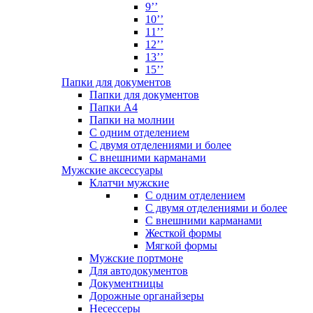
9’’
10’’
11’’
12’’
13’’
15’’
Папки для документов
Папки для документов
Папки А4
Папки на молнии
С одним отделением
С двумя отделениями и более
С внешними карманами
Мужские аксессуары
Клатчи мужские
С одним отделением
С двумя отделениями и более
С внешними карманами
Жесткой формы
Мягкой формы
Мужские портмоне
Для автодокументов
Документницы
Дорожные органайзеры
Несессеры