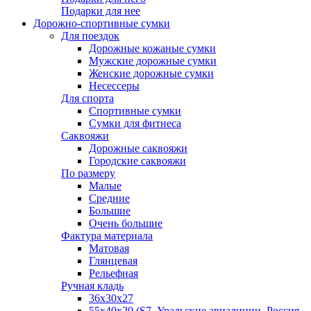
Подарки для нее
Дорожно-спортивные сумки
Для поездок
Дорожные кожаные сумки
Мужские дорожные сумки
Женские дорожные сумки
Несессеры
Для спорта
Спортивные сумки
Сумки для фитнеса
Саквояжи
Дорожные саквояжи
Городские саквояжи
По размеру
Малые
Средние
Большие
Очень большие
Фактура материала
Матовая
Глянцевая
Рельефная
Ручная кладь
36х30x27
55х40х20 (S7, Уральские авиалинии, Россия,