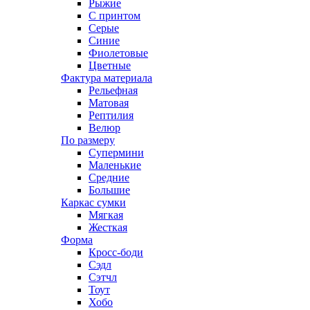
Рыжие
С принтом
Серые
Синие
Фиолетовые
Цветные
Фактура материала
Рельефная
Матовая
Рептилия
Велюр
По размеру
Супермини
Маленькие
Средние
Большие
Каркас сумки
Мягкая
Жесткая
Форма
Кросс-боди
Сэдл
Сэтчл
Тоут
Хобо