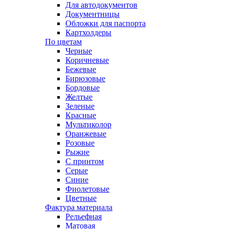
Для автодокументов
Документницы
Обложки для паспорта
Картхолдеры
По цветам
Черные
Коричневые
Бежевые
Бирюзовые
Бордовые
Желтые
Зеленые
Красные
Мультиколор
Оранжевые
Розовые
Рыжие
С принтом
Серые
Синие
Фиолетовые
Цветные
Фактура материала
Рельефная
Матовая