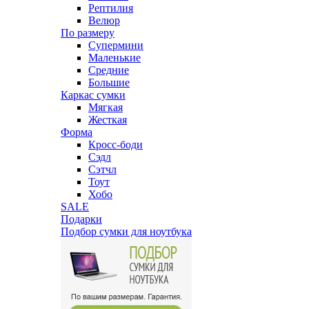
Рептилия
Велюр
По размеру
Супермини
Маленькие
Средние
Большие
Каркас сумки
Мягкая
Жесткая
Форма
Кросс-боди
Сэдл
Сэтчл
Тоут
Хобо
SALE
Подарки
Подбор сумки для ноутбука