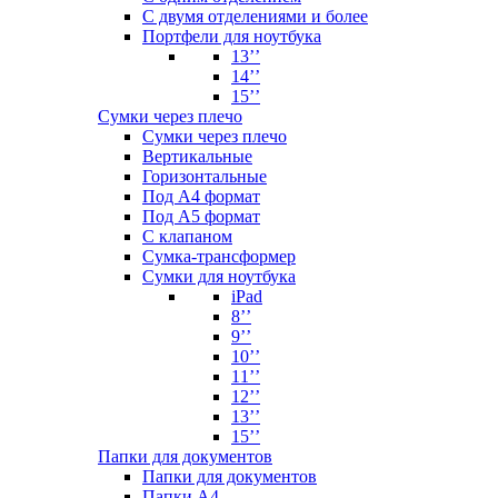
С двумя отделениями и более
Портфели для ноутбука
13’’
14’’
15’’
Сумки через плечо
Сумки через плечо
Вертикальные
Горизонтальные
Под А4 формат
Под А5 формат
С клапаном
Сумка-трансформер
Сумки для ноутбука
iPad
8’’
9’’
10’’
11’’
12’’
13’’
15’’
Папки для документов
Папки для документов
Папки А4