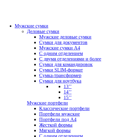
Мужские сумки
Деловые сумки
Мужские деловые сумки
Сумки для документов
Мужские сумки А4
С одним отделением
С двумя отделениями и более
Сумки для командировок
Сумки SLIM-формат
Сумка-трансформер
Сумки для ноутбука
13’’
14’’
15’’
Мужские портфели
Классические портфели
Портфели мужские
Портфели под А4
Жесткой формы
Мягкой формы
С одним отделением