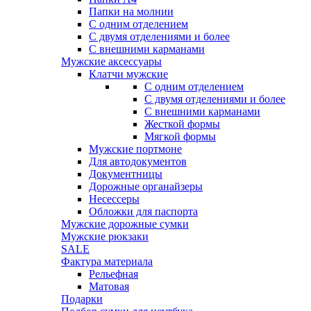
Папки на молнии
С одним отделением
С двумя отделениями и более
С внешними карманами
Мужские аксессуары
Клатчи мужские
С одним отделением
С двумя отделениями и более
С внешними карманами
Жесткой формы
Мягкой формы
Мужские портмоне
Для автодокументов
Документницы
Дорожные органайзеры
Несессеры
Обложки для паспорта
Мужские дорожные сумки
Мужские рюкзаки
SALE
Фактура материала
Рельефная
Матовая
Подарки