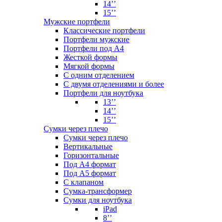
14’’
15’’
Мужские портфели
Классические портфели
Портфели мужские
Портфели под А4
Жесткой формы
Мягкой формы
С одним отделением
С двумя отделениями и более
Портфели для ноутбука
13’’
14’’
15’’
Сумки через плечо
Сумки через плечо
Вертикальные
Горизонтальные
Под А4 формат
Под А5 формат
С клапаном
Сумка-трансформер
Сумки для ноутбука
iPad
8’’