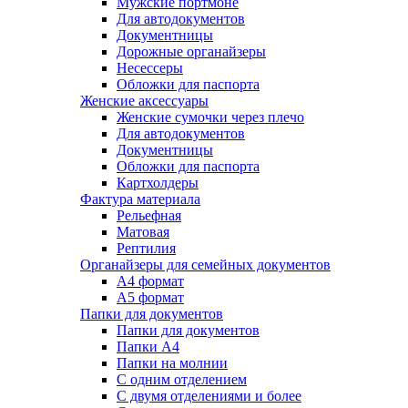
Мужские портмоне
Для автодокументов
Документницы
Дорожные органайзеры
Несессеры
Обложки для паспорта
Женские аксессуары
Женские сумочки через плечо
Для автодокументов
Документницы
Обложки для паспорта
Картхолдеры
Фактура материала
Рельефная
Матовая
Рептилия
Органайзеры для семейных документов
А4 формат
А5 формат
Папки для документов
Папки для документов
Папки А4
Папки на молнии
С одним отделением
С двумя отделениями и более