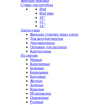
Женские рюкзаки
Сумки для ноутбука
iPad
iPad mini
10’’
13’’
14’’
Аксессуары
Женские сумочки через плечо
Для автодокументов
Документницы
Обложки для паспорта
Картхолдеры
По цветам
Черные
Коричневые
Бежевые
Бирюзовые
Бордовые
Желтые
Зеленые
Красные
Мультиколор
Оранжевые
Розовые