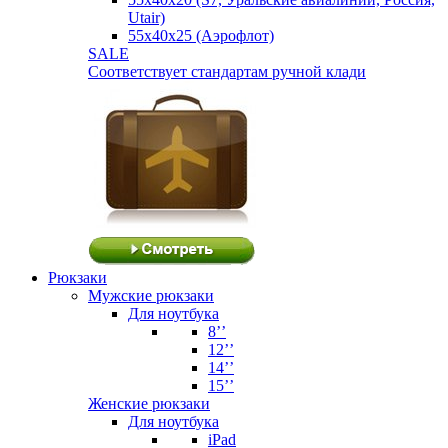
Utair)
55х40х25 (Аэрофлот)
SALE
Соответствует стандартам ручной клади
Рюкзаки
Мужские рюкзаки
Для ноутбука
8’’
12’’
14’’
15’’
Женские рюкзаки
Для ноутбука
iPad