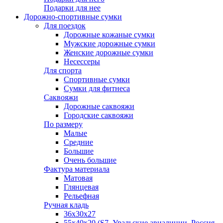
Подарки для нее
Дорожно-спортивные сумки
Для поездок
Дорожные кожаные сумки
Мужские дорожные сумки
Женские дорожные сумки
Несессеры
Для спорта
Спортивные сумки
Сумки для фитнеса
Саквояжи
Дорожные саквояжи
Городские саквояжи
По размеру
Малые
Средние
Большие
Очень большие
Фактура материала
Матовая
Глянцевая
Рельефная
Ручная кладь
36х30x27
55х40х20 (S7, Уральские авиалинии, Россия,