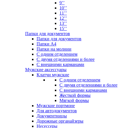
9’’
10’’
11’’
12’’
13’’
15’’
Папки для документов
Папки для документов
Папки А4
Папки на молнии
С одним отделением
С двумя отделениями и более
С внешними карманами
Мужские аксессуары
Клатчи мужские
С одним отделением
С двумя отделениями и более
С внешними карманами
Жесткой формы
Мягкой формы
Мужские портмоне
Для автодокументов
Документницы
Дорожные органайзеры
Несессеры