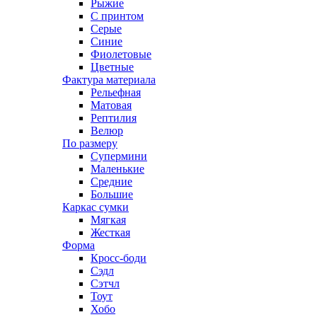
Рыжие
С принтом
Серые
Синие
Фиолетовые
Цветные
Фактура материала
Рельефная
Матовая
Рептилия
Велюр
По размеру
Супермини
Маленькие
Средние
Большие
Каркас сумки
Мягкая
Жесткая
Форма
Кросс-боди
Сэдл
Сэтчл
Тоут
Хобо