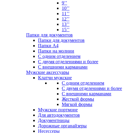
9’’
10’’
11’’
12’’
13’’
15’’
Папки для документов
Папки для документов
Папки А4
Папки на молнии
С одним отделением
С двумя отделениями и более
С внешними карманами
Мужские аксессуары
Клатчи мужские
С одним отделением
С двумя отделениями и более
С внешними карманами
Жесткой формы
Мягкой формы
Мужские портмоне
Для автодокументов
Документницы
Дорожные органайзеры
Несессеры