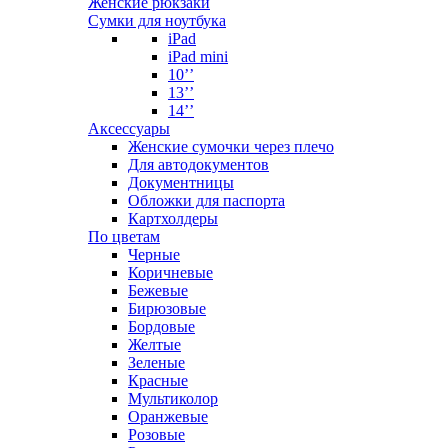
Женские рюкзаки
Сумки для ноутбука
iPad
iPad mini
10’’
13’’
14’’
Аксессуары
Женские сумочки через плечо
Для автодокументов
Документницы
Обложки для паспорта
Картхолдеры
По цветам
Черные
Коричневые
Бежевые
Бирюзовые
Бордовые
Желтые
Зеленые
Красные
Мультиколор
Оранжевые
Розовые