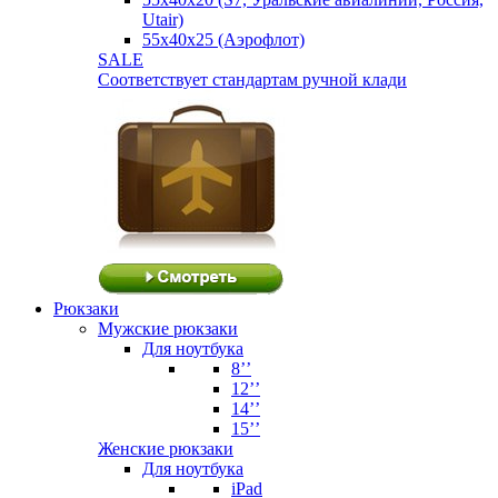
Utair)
55х40х25 (Аэрофлот)
SALE
Соответствует стандартам ручной клади
Рюкзаки
Мужские рюкзаки
Для ноутбука
8’’
12’’
14’’
15’’
Женские рюкзаки
Для ноутбука
iPad