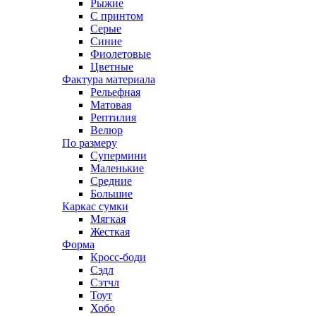
Рыжие
С принтом
Серые
Синие
Фиолетовые
Цветные
Фактура материала
Рельефная
Матовая
Рептилия
Велюр
По размеру
Супермини
Маленькие
Средние
Большие
Каркас сумки
Мягкая
Жесткая
Форма
Кросс-боди
Сэдл
Сэтчл
Тоут
Хобо