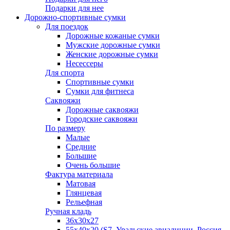
Подарки для нее
Дорожно-спортивные сумки
Для поездок
Дорожные кожаные сумки
Мужские дорожные сумки
Женские дорожные сумки
Несессеры
Для спорта
Спортивные сумки
Сумки для фитнеса
Саквояжи
Дорожные саквояжи
Городские саквояжи
По размеру
Малые
Средние
Большие
Очень большие
Фактура материала
Матовая
Глянцевая
Рельефная
Ручная кладь
36х30x27
55х40х20 (S7, Уральские авиалинии, Россия,