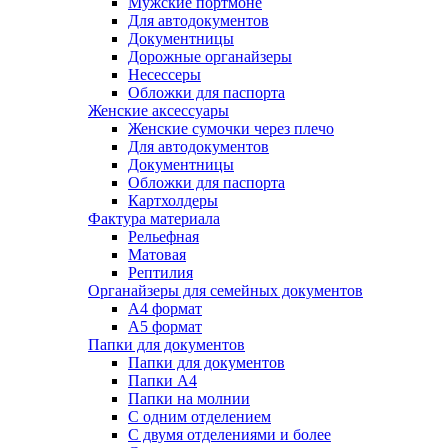
Мужские портмоне
Для автодокументов
Документницы
Дорожные органайзеры
Несессеры
Обложки для паспорта
Женские аксессуары
Женские сумочки через плечо
Для автодокументов
Документницы
Обложки для паспорта
Картхолдеры
Фактура материала
Рельефная
Матовая
Рептилия
Органайзеры для семейных документов
А4 формат
А5 формат
Папки для документов
Папки для документов
Папки А4
Папки на молнии
С одним отделением
С двумя отделениями и более