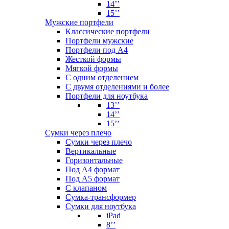
14’’
15’’
Мужские портфели
Классические портфели
Портфели мужские
Портфели под А4
Жесткой формы
Мягкой формы
С одним отделением
С двумя отделениями и более
Портфели для ноутбука
13’’
14’’
15’’
Сумки через плечо
Сумки через плечо
Вертикальные
Горизонтальные
Под А4 формат
Под А5 формат
С клапаном
Сумка-трансформер
Сумки для ноутбука
iPad
8’’