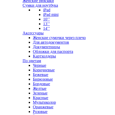
Женские рюкзаки
Сумки для ноутбука
iPad
iPad mini
10’’
13’’
14’’
Аксессуары
Женские сумочки через плечо
Для автодокументов
Документницы
Обложки для паспорта
Картхолдеры
По цветам
Черные
Коричневые
Бежевые
Бирюзовые
Бордовые
Желтые
Зеленые
Красные
Мультиколор
Оранжевые
Розовые