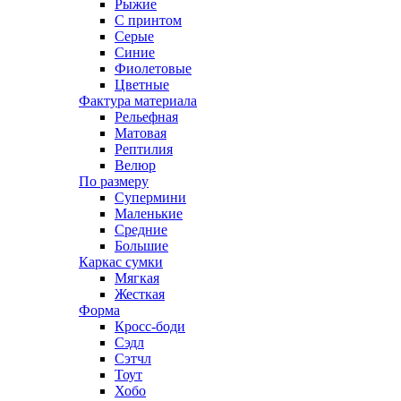
Рыжие
С принтом
Серые
Синие
Фиолетовые
Цветные
Фактура материала
Рельефная
Матовая
Рептилия
Велюр
По размеру
Супермини
Маленькие
Средние
Большие
Каркас сумки
Мягкая
Жесткая
Форма
Кросс-боди
Сэдл
Сэтчл
Тоут
Хобо