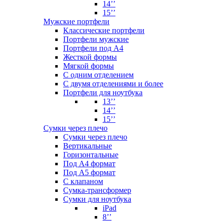
14’’
15’’
Мужские портфели
Классические портфели
Портфели мужские
Портфели под А4
Жесткой формы
Мягкой формы
С одним отделением
С двумя отделениями и более
Портфели для ноутбука
13’’
14’’
15’’
Сумки через плечо
Сумки через плечо
Вертикальные
Горизонтальные
Под А4 формат
Под А5 формат
С клапаном
Сумка-трансформер
Сумки для ноутбука
iPad
8’’