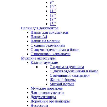
9’’
10’’
11’’
12’’
13’’
15’’
Папки для документов
Папки для документов
Папки А4
Папки на молнии
С одним отделением
С двумя отделениями и более
С внешними карманами
Мужские аксессуары
Клатчи мужские
С одним отделением
С двумя отделениями и более
С внешними карманами
Жесткой формы
Мягкой формы
Мужские портмоне
Для автодокументов
Документницы
Дорожные органайзеры
Несессеры