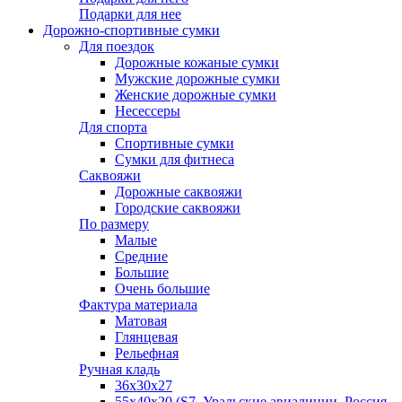
Подарки для нее
Дорожно-спортивные сумки
Для поездок
Дорожные кожаные сумки
Мужские дорожные сумки
Женские дорожные сумки
Несессеры
Для спорта
Спортивные сумки
Сумки для фитнеса
Саквояжи
Дорожные саквояжи
Городские саквояжи
По размеру
Малые
Средние
Большие
Очень большие
Фактура материала
Матовая
Глянцевая
Рельефная
Ручная кладь
36х30x27
55х40х20 (S7, Уральские авиалинии, Россия,