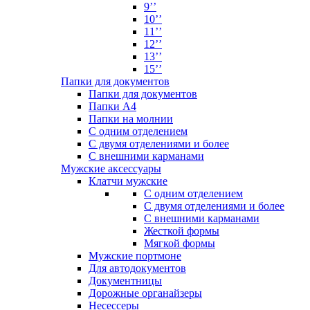
9’’
10’’
11’’
12’’
13’’
15’’
Папки для документов
Папки для документов
Папки А4
Папки на молнии
С одним отделением
С двумя отделениями и более
С внешними карманами
Мужские аксессуары
Клатчи мужские
С одним отделением
С двумя отделениями и более
С внешними карманами
Жесткой формы
Мягкой формы
Мужские портмоне
Для автодокументов
Документницы
Дорожные органайзеры
Несессеры