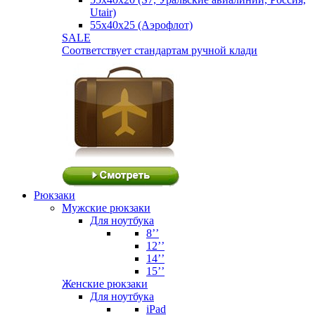
Utair)
55х40х25 (Аэрофлот)
SALE
Соответствует стандартам ручной клади
Рюкзаки
Мужские рюкзаки
Для ноутбука
8’’
12’’
14’’
15’’
Женские рюкзаки
Для ноутбука
iPad