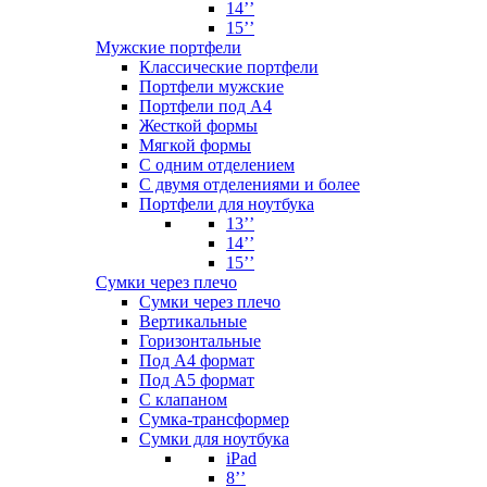
14’’
15’’
Мужские портфели
Классические портфели
Портфели мужские
Портфели под А4
Жесткой формы
Мягкой формы
С одним отделением
С двумя отделениями и более
Портфели для ноутбука
13’’
14’’
15’’
Сумки через плечо
Сумки через плечо
Вертикальные
Горизонтальные
Под А4 формат
Под А5 формат
С клапаном
Сумка-трансформер
Сумки для ноутбука
iPad
8’’