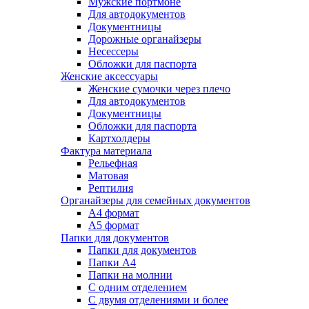
Мужские портмоне
Для автодокументов
Документницы
Дорожные органайзеры
Несессеры
Обложки для паспорта
Женские аксессуары
Женские сумочки через плечо
Для автодокументов
Документницы
Обложки для паспорта
Картхолдеры
Фактура материала
Рельефная
Матовая
Рептилия
Органайзеры для семейных документов
А4 формат
А5 формат
Папки для документов
Папки для документов
Папки А4
Папки на молнии
С одним отделением
С двумя отделениями и более