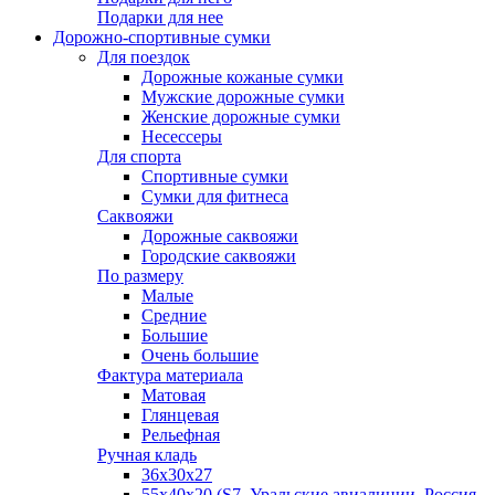
Подарки для нее
Дорожно-спортивные сумки
Для поездок
Дорожные кожаные сумки
Мужские дорожные сумки
Женские дорожные сумки
Несессеры
Для спорта
Спортивные сумки
Сумки для фитнеса
Саквояжи
Дорожные саквояжи
Городские саквояжи
По размеру
Малые
Средние
Большие
Очень большие
Фактура материала
Матовая
Глянцевая
Рельефная
Ручная кладь
36х30x27
55х40х20 (S7, Уральские авиалинии, Россия,