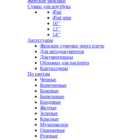
Женские рюкзаки
Сумки для ноутбука
iPad
iPad mini
10’’
13’’
14’’
Аксессуары
Женские сумочки через плечо
Для автодокументов
Документницы
Обложки для паспорта
Картхолдеры
По цветам
Черные
Коричневые
Бежевые
Бирюзовые
Бордовые
Желтые
Зеленые
Красные
Мультиколор
Оранжевые
Розовые