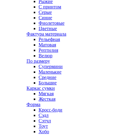
Рыжие
С принтом
Серые
Синие
Фиолетовые
Цветные
Фактура материала
Рельефная
Матовая
Рептилия
Велюр
По размеру
Супермини
Маленькие
Средние
Большие
Каркас сумки
Мягкая
Жесткая
Форма
Кросс-боди
Сэдл
Сэтчл
Тоут
Хобо