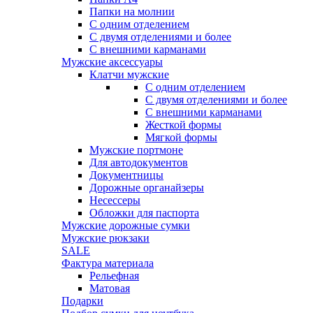
Папки на молнии
С одним отделением
С двумя отделениями и более
С внешними карманами
Мужские аксессуары
Клатчи мужские
С одним отделением
С двумя отделениями и более
С внешними карманами
Жесткой формы
Мягкой формы
Мужские портмоне
Для автодокументов
Документницы
Дорожные органайзеры
Несессеры
Обложки для паспорта
Мужские дорожные сумки
Мужские рюкзаки
SALE
Фактура материала
Рельефная
Матовая
Подарки