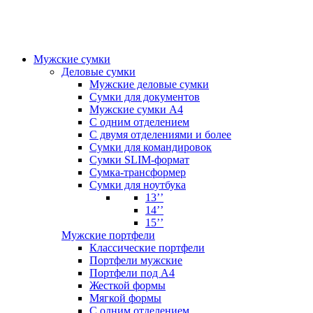
Мужские сумки
Деловые сумки
Мужские деловые сумки
Сумки для документов
Мужские сумки А4
С одним отделением
С двумя отделениями и более
Сумки для командировок
Сумки SLIM-формат
Сумка-трансформер
Сумки для ноутбука
13’’
14’’
15’’
Мужские портфели
Классические портфели
Портфели мужские
Портфели под А4
Жесткой формы
Мягкой формы
С одним отделением