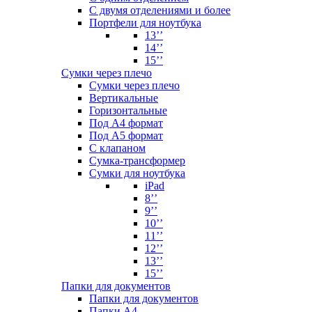
С двумя отделениями и более
Портфели для ноутбука
13’’
14’’
15’’
Сумки через плечо
Сумки через плечо
Вертикальные
Горизонтальные
Под А4 формат
Под А5 формат
С клапаном
Сумка-трансформер
Сумки для ноутбука
iPad
8’’
9’’
10’’
11’’
12’’
13’’
15’’
Папки для документов
Папки для документов
Папки А4