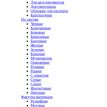
Для автодокументов
Документницы
Обложки для паспорта
Картхолдеры
По цветам
Черные
Коричневые
Бежевые
Бирюзовые
Бордовые
Желтые
Зеленые
Красные
Мультиколор
Оранжевые
Розовые
Рыжие
С принтом
Серые
Синие
Фиолетовые
Цветные
Фактура материала
Рельефная
Матовая