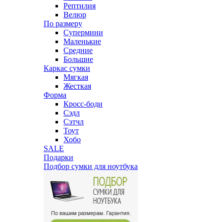
Рептилия
Велюр
По размеру
Супермини
Маленькие
Средние
Большие
Каркас сумки
Мягкая
Жесткая
Форма
Кросс-боди
Сэдл
Сэтчл
Тоут
Хобо
SALE
Подарки
Подбор сумки для ноутбука