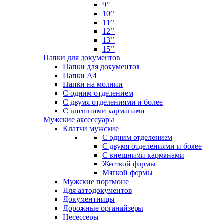
9’’
10’’
11’’
12’’
13’’
15’’
Папки для документов
Папки для документов
Папки А4
Папки на молнии
С одним отделением
С двумя отделениями и более
С внешними карманами
Мужские аксессуары
Клатчи мужские
С одним отделением
С двумя отделениями и более
С внешними карманами
Жесткой формы
Мягкой формы
Мужские портмоне
Для автодокументов
Документницы
Дорожные органайзеры
Несессеры