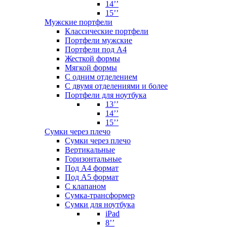
14’’
15’’
Мужские портфели
Классические портфели
Портфели мужские
Портфели под А4
Жесткой формы
Мягкой формы
С одним отделением
С двумя отделениями и более
Портфели для ноутбука
13’’
14’’
15’’
Сумки через плечо
Сумки через плечо
Вертикальные
Горизонтальные
Под А4 формат
Под А5 формат
С клапаном
Сумка-трансформер
Сумки для ноутбука
iPad
8’’