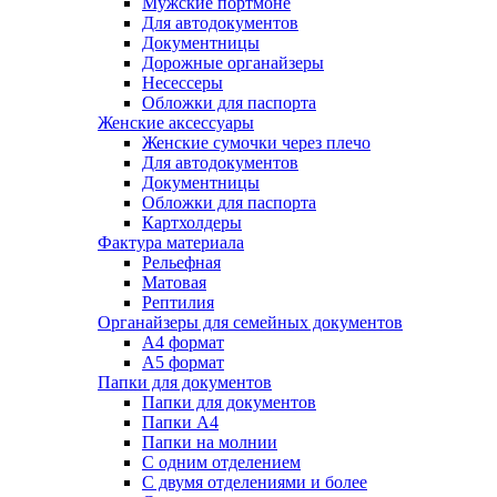
Мужские портмоне
Для автодокументов
Документницы
Дорожные органайзеры
Несессеры
Обложки для паспорта
Женские аксессуары
Женские сумочки через плечо
Для автодокументов
Документницы
Обложки для паспорта
Картхолдеры
Фактура материала
Рельефная
Матовая
Рептилия
Органайзеры для семейных документов
А4 формат
А5 формат
Папки для документов
Папки для документов
Папки А4
Папки на молнии
С одним отделением
С двумя отделениями и более