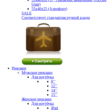
Utair)
55х40х25 (Аэрофлот)
SALE
Соответствует стандартам ручной клади
Рюкзаки
Мужские рюкзаки
Для ноутбука
8’’
12’’
14’’
15’’
Женские рюкзаки
Для ноутбука
iPad