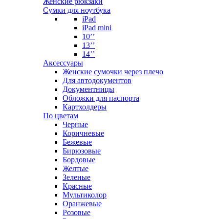
Женские рюкзаки
Сумки для ноутбука
iPad
iPad mini
10’’
13’’
14’’
Аксессуары
Женские сумочки через плечо
Для автодокументов
Документницы
Обложки для паспорта
Картхолдеры
По цветам
Черные
Коричневые
Бежевые
Бирюзовые
Бордовые
Желтые
Зеленые
Красные
Мультиколор
Оранжевые
Розовые