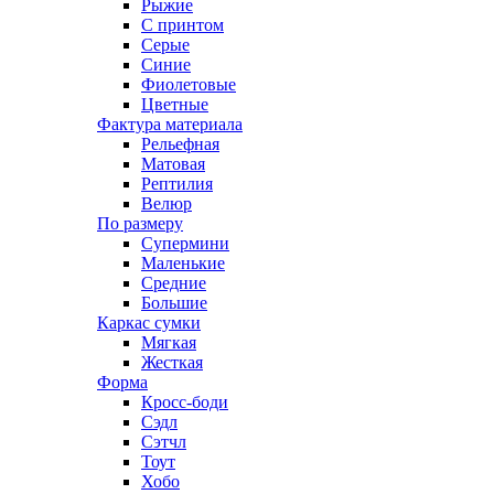
Рыжие
С принтом
Серые
Синие
Фиолетовые
Цветные
Фактура материала
Рельефная
Матовая
Рептилия
Велюр
По размеру
Супермини
Маленькие
Средние
Большие
Каркас сумки
Мягкая
Жесткая
Форма
Кросс-боди
Сэдл
Сэтчл
Тоут
Хобо