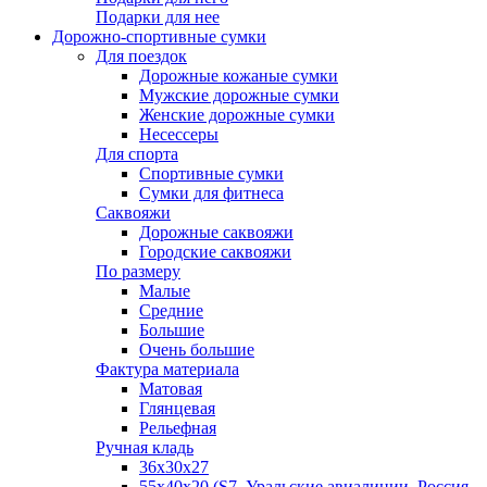
Подарки для нее
Дорожно-спортивные сумки
Для поездок
Дорожные кожаные сумки
Мужские дорожные сумки
Женские дорожные сумки
Несессеры
Для спорта
Спортивные сумки
Сумки для фитнеса
Саквояжи
Дорожные саквояжи
Городские саквояжи
По размеру
Малые
Средние
Большие
Очень большие
Фактура материала
Матовая
Глянцевая
Рельефная
Ручная кладь
36х30x27
55х40х20 (S7, Уральские авиалинии, Россия,