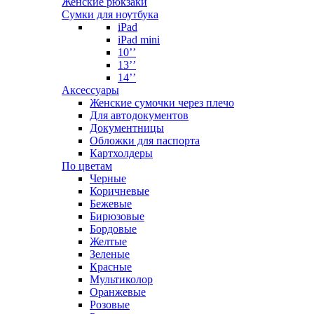
Женские рюкзаки
Сумки для ноутбука
iPad
iPad mini
10’’
13’’
14’’
Аксессуары
Женские сумочки через плечо
Для автодокументов
Документницы
Обложки для паспорта
Картхолдеры
По цветам
Черные
Коричневые
Бежевые
Бирюзовые
Бордовые
Желтые
Зеленые
Красные
Мультиколор
Оранжевые
Розовые