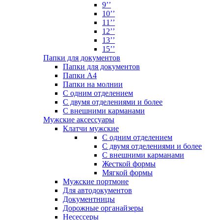
9’’
10’’
11’’
12’’
13’’
15’’
Папки для документов
Папки для документов
Папки А4
Папки на молнии
С одним отделением
С двумя отделениями и более
С внешними карманами
Мужские аксессуары
Клатчи мужские
С одним отделением
С двумя отделениями и более
С внешними карманами
Жесткой формы
Мягкой формы
Мужские портмоне
Для автодокументов
Документницы
Дорожные органайзеры
Несессеры