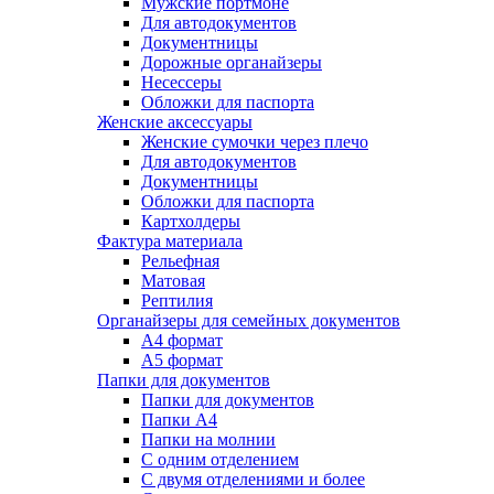
Мужские портмоне
Для автодокументов
Документницы
Дорожные органайзеры
Несессеры
Обложки для паспорта
Женские аксессуары
Женские сумочки через плечо
Для автодокументов
Документницы
Обложки для паспорта
Картхолдеры
Фактура материала
Рельефная
Матовая
Рептилия
Органайзеры для семейных документов
А4 формат
А5 формат
Папки для документов
Папки для документов
Папки А4
Папки на молнии
С одним отделением
С двумя отделениями и более