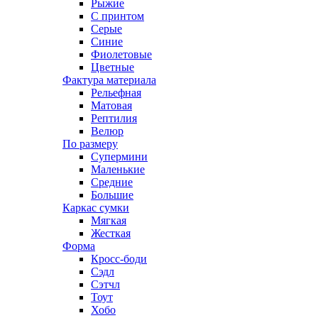
Рыжие
С принтом
Серые
Синие
Фиолетовые
Цветные
Фактура материала
Рельефная
Матовая
Рептилия
Велюр
По размеру
Супермини
Маленькие
Средние
Большие
Каркас сумки
Мягкая
Жесткая
Форма
Кросс-боди
Сэдл
Сэтчл
Тоут
Хобо