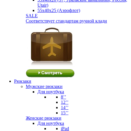
Utair)
55х40х25 (Аэрофлот)
SALE
Соответствует стандартам ручной клади
Рюкзаки
Мужские рюкзаки
Для ноутбука
8’’
12’’
14’’
15’’
Женские рюкзаки
Для ноутбука
iPad