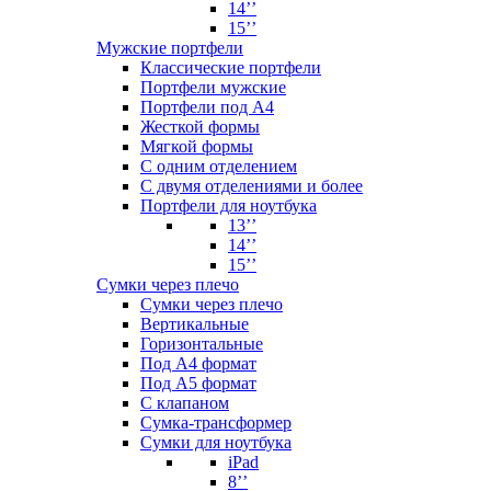
14’’
15’’
Мужские портфели
Классические портфели
Портфели мужские
Портфели под А4
Жесткой формы
Мягкой формы
С одним отделением
С двумя отделениями и более
Портфели для ноутбука
13’’
14’’
15’’
Сумки через плечо
Сумки через плечо
Вертикальные
Горизонтальные
Под А4 формат
Под А5 формат
С клапаном
Сумка-трансформер
Сумки для ноутбука
iPad
8’’