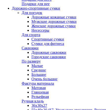
Подарки для нее
Дорожно-спортивные сумки
Для поездок
Дорожные кожаные сумки
Мужские дорожные сумки
Женские дорожные сумки
Несессеры
Для спорта
Спортивные сумки
Сумки для фитнеса
Саквояжи
Дорожные саквояжи
Городские саквояжи
По размеру
Малые
Средние
Большие
Очень большие
Фактура материала
Матовая
Глянцевая
Рельефная
Ручная кладь
36х30x27
55х40х20 (S7, Уральские авиалинии, Россия,