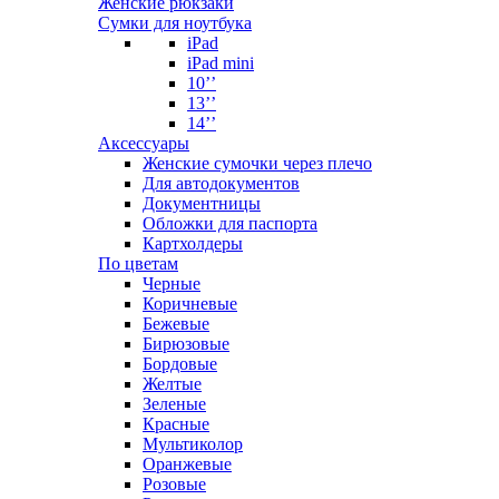
Женские рюкзаки
Сумки для ноутбука
iPad
iPad mini
10’’
13’’
14’’
Аксессуары
Женские сумочки через плечо
Для автодокументов
Документницы
Обложки для паспорта
Картхолдеры
По цветам
Черные
Коричневые
Бежевые
Бирюзовые
Бордовые
Желтые
Зеленые
Красные
Мультиколор
Оранжевые
Розовые