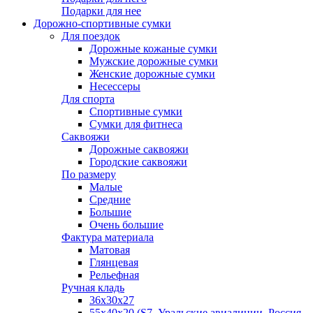
Подарки для нее
Дорожно-спортивные сумки
Для поездок
Дорожные кожаные сумки
Мужские дорожные сумки
Женские дорожные сумки
Несессеры
Для спорта
Спортивные сумки
Сумки для фитнеса
Саквояжи
Дорожные саквояжи
Городские саквояжи
По размеру
Малые
Средние
Большие
Очень большие
Фактура материала
Матовая
Глянцевая
Рельефная
Ручная кладь
36х30x27
55х40х20 (S7, Уральские авиалинии, Россия,