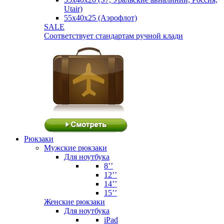
Utair)
55х40х25 (Аэрофлот)
SALE
Соответствует стандартам ручной клади
Рюкзаки
Мужские рюкзаки
Для ноутбука
8’’
12’’
14’’
15’’
Женские рюкзаки
Для ноутбука
iPad