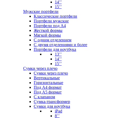
14’’
15’’
Мужские портфели
Классические портфели
Портфели мужские
Портфели под А4
Жесткой формы
Мягкой формы
С одним отделением
С двумя отделениями и более
Портфели для ноутбука
13’’
14’’
15’’
Сумки через плечо
Сумки через плечо
Вертикальные
Горизонтальные
Под А4 формат
Под А5 формат
С клапаном
Сумка-трансформер
Сумки для ноутбука
iPad
8’’