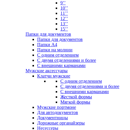
9’’
10’’
11’’
12’’
13’’
15’’
Папки для документов
Папки для документов
Папки А4
Папки на молнии
С одним отделением
С двумя отделениями и более
С внешними карманами
Мужские аксессуары
Клатчи мужские
С одним отделением
С двумя отделениями и более
С внешними карманами
Жесткой формы
Мягкой формы
Мужские портмоне
Для автодокументов
Документницы
Дорожные органайзеры
Несессеры