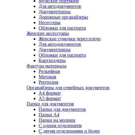
Мужские портмоне
Для автодокументов
Документницы
Дорожные органайзеры
Несессеры
Обложки для паспорта
Женские аксессуары
Женские сумочки через плечо
Для автодокументов
Документницы
Обложки для паспорта
Картхолдеры
Фактура материала
Рельефная
Матовая
Рептилия
Органайзеры для семейных документов
А4 формат
А5 формат
Папки для документов
Папки для документов
Папки А4
Папки на молнии
С одним отделением
С двумя отделениями и более