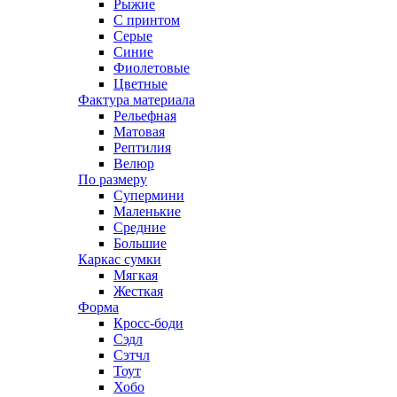
Рыжие
С принтом
Серые
Синие
Фиолетовые
Цветные
Фактура материала
Рельефная
Матовая
Рептилия
Велюр
По размеру
Супермини
Маленькие
Средние
Большие
Каркас сумки
Мягкая
Жесткая
Форма
Кросс-боди
Сэдл
Сэтчл
Тоут
Хобо