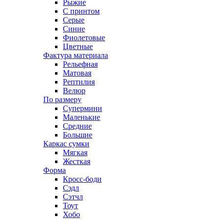
Рыжие
С принтом
Серые
Синие
Фиолетовые
Цветные
Фактура материала
Рельефная
Матовая
Рептилия
Велюр
По размеру
Супермини
Маленькие
Средние
Большие
Каркас сумки
Мягкая
Жесткая
Форма
Кросс-боди
Сэдл
Сэтчл
Тоут
Хобо