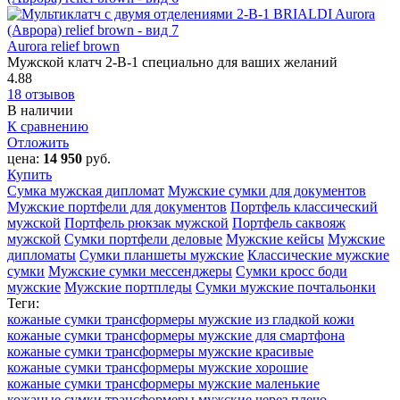
Aurora relief brown
Мужской клатч 2-В-1 специально для ваших желаний
4.88
18 отзывов
В наличии
К сравнению
Отложить
цена:
14 950
руб.
Купить
Сумка мужская дипломат
Мужские сумки для документов
Мужские портфели для документов
Портфель классический
мужской
Портфель рюкзак мужской
Портфель саквояж
мужской
Сумки портфели деловые
Мужские кейсы
Мужские
дипломаты
Сумки планшеты мужские
Классические мужские
сумки
Мужские сумки мессенджеры
Сумки кросс боди
мужские
Мужские портпледы
Сумки мужские почтальонки
Теги:
кожаные сумки трансформеры мужские из гладкой кожи
кожаные сумки трансформеры мужские для смартфона
кожаные сумки трансформеры мужские красивые
кожаные сумки трансформеры мужские хорошие
кожаные сумки трансформеры мужские маленькие
кожаные сумки трансформеры мужские через плечо