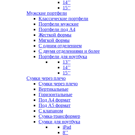
14’’
15’’
Мужские портфели
Классические портфели
Портфели мужские
Портфели под А4
Жесткой формы
Мягкой формы
С одним отделением
С двумя отделениями и более
Портфели для ноутбука
13’’
14’’
15’’
Сумки через плечо
Сумки через плечо
Вертикальные
Горизонтальные
Под А4 формат
Под А5 формат
С клапаном
Сумка-трансформер
Сумки для ноутбука
iPad
8’’