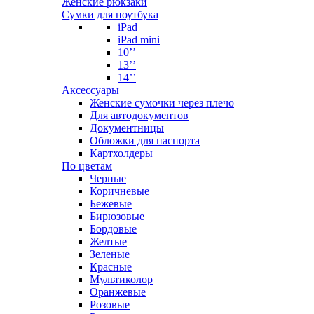
Женские рюкзаки
Сумки для ноутбука
iPad
iPad mini
10’’
13’’
14’’
Аксессуары
Женские сумочки через плечо
Для автодокументов
Документницы
Обложки для паспорта
Картхолдеры
По цветам
Черные
Коричневые
Бежевые
Бирюзовые
Бордовые
Желтые
Зеленые
Красные
Мультиколор
Оранжевые
Розовые