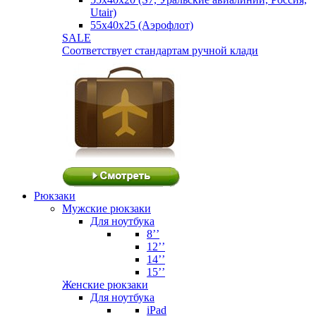
Utair)
55х40х25 (Аэрофлот)
SALE
Соответствует стандартам ручной клади
Рюкзаки
Мужские рюкзаки
Для ноутбука
8’’
12’’
14’’
15’’
Женские рюкзаки
Для ноутбука
iPad