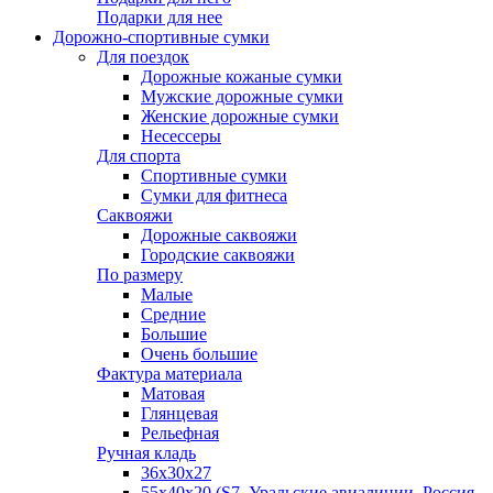
Подарки для нее
Дорожно-спортивные сумки
Для поездок
Дорожные кожаные сумки
Мужские дорожные сумки
Женские дорожные сумки
Несессеры
Для спорта
Спортивные сумки
Сумки для фитнеса
Саквояжи
Дорожные саквояжи
Городские саквояжи
По размеру
Малые
Средние
Большие
Очень большие
Фактура материала
Матовая
Глянцевая
Рельефная
Ручная кладь
36х30x27
55х40х20 (S7, Уральские авиалинии, Россия,