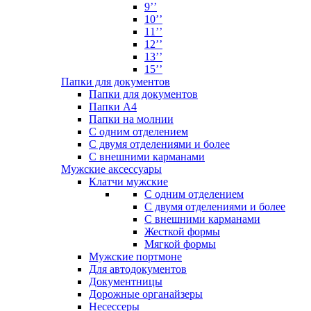
9’’
10’’
11’’
12’’
13’’
15’’
Папки для документов
Папки для документов
Папки А4
Папки на молнии
С одним отделением
С двумя отделениями и более
С внешними карманами
Мужские аксессуары
Клатчи мужские
С одним отделением
С двумя отделениями и более
С внешними карманами
Жесткой формы
Мягкой формы
Мужские портмоне
Для автодокументов
Документницы
Дорожные органайзеры
Несессеры