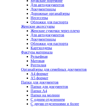
Мужские портмоне
Для автодокументов
Документницы
Дорожные органайзеры
Несессеры
Обложки для паспорта
Женские аксессуары
Женские сумочки через плечо
Для автодокументов
Документницы
Обложки для паспорта
Картхолдеры
Фактура материала
Рельефная
Матовая
Рептилия
Органайзеры для семейных документов
А4 формат
А5 формат
Папки для документов
Папки для документов
Папки А4
Папки на молнии
С одним отделением
С двумя отделениями и более