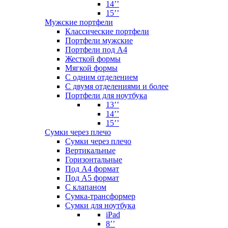
14’’
15’’
Мужские портфели
Классические портфели
Портфели мужские
Портфели под А4
Жесткой формы
Мягкой формы
С одним отделением
С двумя отделениями и более
Портфели для ноутбука
13’’
14’’
15’’
Сумки через плечо
Сумки через плечо
Вертикальные
Горизонтальные
Под А4 формат
Под А5 формат
С клапаном
Сумка-трансформер
Сумки для ноутбука
iPad
8’’