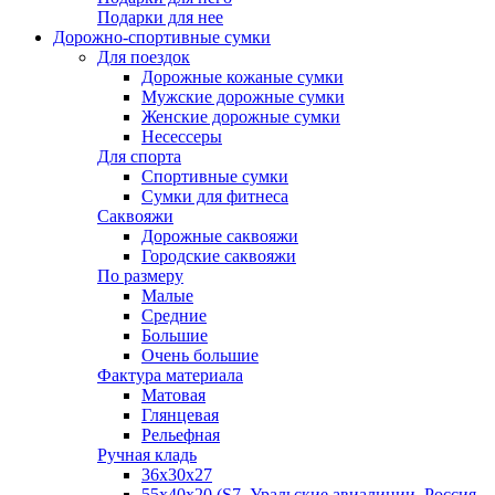
Подарки для нее
Дорожно-спортивные сумки
Для поездок
Дорожные кожаные сумки
Мужские дорожные сумки
Женские дорожные сумки
Несессеры
Для спорта
Спортивные сумки
Сумки для фитнеса
Саквояжи
Дорожные саквояжи
Городские саквояжи
По размеру
Малые
Средние
Большие
Очень большие
Фактура материала
Матовая
Глянцевая
Рельефная
Ручная кладь
36х30x27
55х40х20 (S7, Уральские авиалинии, Россия,