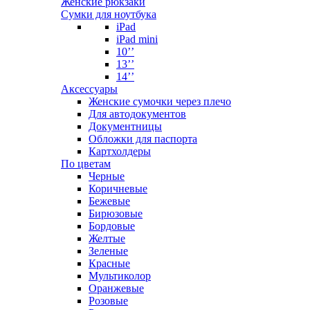
Женские рюкзаки
Сумки для ноутбука
iPad
iPad mini
10’’
13’’
14’’
Аксессуары
Женские сумочки через плечо
Для автодокументов
Документницы
Обложки для паспорта
Картхолдеры
По цветам
Черные
Коричневые
Бежевые
Бирюзовые
Бордовые
Желтые
Зеленые
Красные
Мультиколор
Оранжевые
Розовые