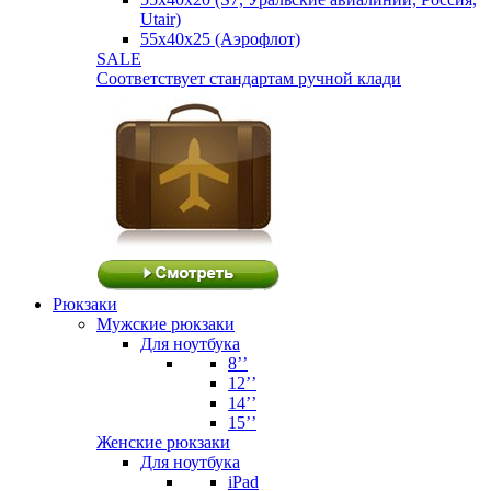
Utair)
55х40х25 (Аэрофлот)
SALE
Соответствует стандартам ручной клади
Рюкзаки
Мужские рюкзаки
Для ноутбука
8’’
12’’
14’’
15’’
Женские рюкзаки
Для ноутбука
iPad