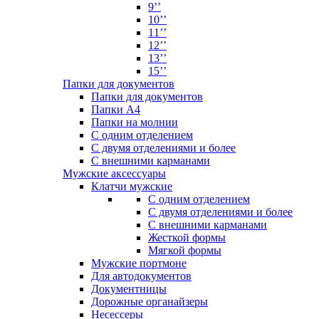
9’’
10’’
11’’
12’’
13’’
15’’
Папки для документов
Папки для документов
Папки А4
Папки на молнии
С одним отделением
С двумя отделениями и более
С внешними карманами
Мужские аксессуары
Клатчи мужские
С одним отделением
С двумя отделениями и более
С внешними карманами
Жесткой формы
Мягкой формы
Мужские портмоне
Для автодокументов
Документницы
Дорожные органайзеры
Несессеры