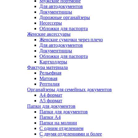
Мужские портмоне
Для автодокументов
Документницы
Дорожные органайзеры
Несессеры
Обложки для паспорта
Женские аксессуары
Женские сумочки через плечо
Для автодокументов
Документницы
Обложки для паспорта
Картхолдеры
Фактура материала
Рельефная
Матовая
Рептилия
Органайзеры для семейных документов
А4 формат
А5 формат
Папки для документов
Папки для документов
Папки А4
Папки на молнии
С одним отделением
С двумя отделениями и более