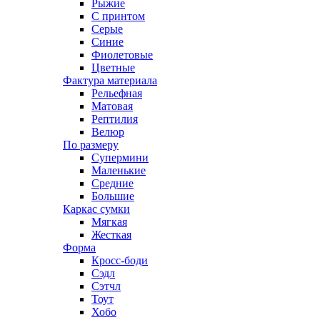
Рыжие
С принтом
Серые
Синие
Фиолетовые
Цветные
Фактура материала
Рельефная
Матовая
Рептилия
Велюр
По размеру
Супермини
Маленькие
Средние
Большие
Каркас сумки
Мягкая
Жесткая
Форма
Кросс-боди
Сэдл
Сэтчл
Тоут
Хобо