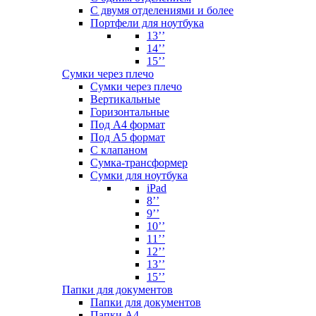
С двумя отделениями и более
Портфели для ноутбука
13’’
14’’
15’’
Сумки через плечо
Сумки через плечо
Вертикальные
Горизонтальные
Под А4 формат
Под А5 формат
С клапаном
Сумка-трансформер
Сумки для ноутбука
iPad
8’’
9’’
10’’
11’’
12’’
13’’
15’’
Папки для документов
Папки для документов
Папки А4