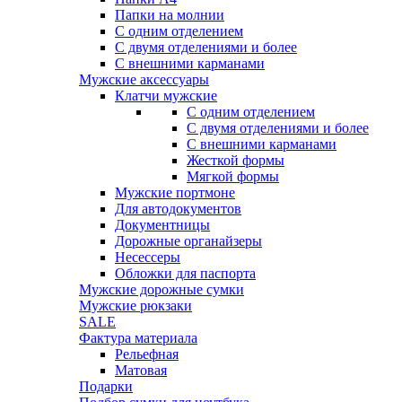
Папки на молнии
С одним отделением
С двумя отделениями и более
С внешними карманами
Мужские аксессуары
Клатчи мужские
С одним отделением
С двумя отделениями и более
С внешними карманами
Жесткой формы
Мягкой формы
Мужские портмоне
Для автодокументов
Документницы
Дорожные органайзеры
Несессеры
Обложки для паспорта
Мужские дорожные сумки
Мужские рюкзаки
SALE
Фактура материала
Рельефная
Матовая
Подарки