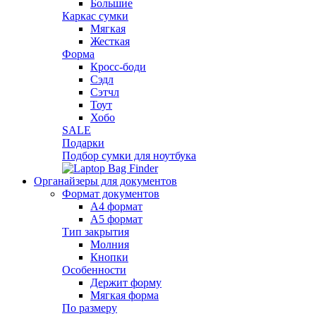
Большие
Каркас сумки
Мягкая
Жесткая
Форма
Кросс-боди
Сэдл
Сэтчл
Тоут
Хобо
SALE
Подарки
Подбор сумки для ноутбука
Органайзеры для документов
Формат документов
А4 формат
А5 формат
Тип закрытия
Молния
Кнопки
Особенности
Держит форму
Мягкая форма
По размеру