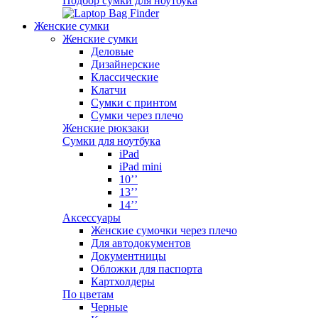
Подбор сумки для ноутбука
Женские сумки
Женские сумки
Деловые
Дизайнерские
Классические
Клатчи
Сумки с принтом
Сумки через плечо
Женские рюкзаки
Сумки для ноутбука
iPad
iPad mini
10’’
13’’
14’’
Аксессуары
Женские сумочки через плечо
Для автодокументов
Документницы
Обложки для паспорта
Картхолдеры
По цветам
Черные