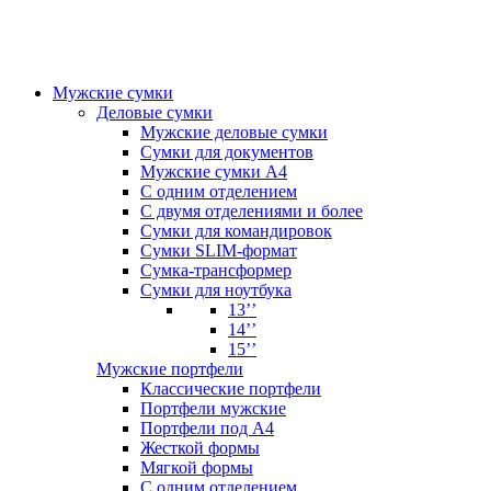
Мужские сумки
Деловые сумки
Мужские деловые сумки
Сумки для документов
Мужские сумки А4
С одним отделением
С двумя отделениями и более
Сумки для командировок
Сумки SLIM-формат
Сумка-трансформер
Сумки для ноутбука
13’’
14’’
15’’
Мужские портфели
Классические портфели
Портфели мужские
Портфели под А4
Жесткой формы
Мягкой формы
С одним отделением