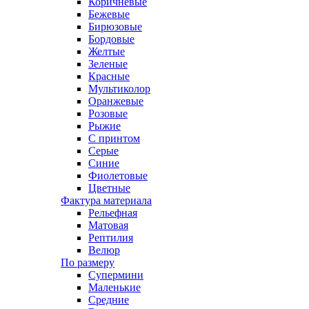
Коричневые
Бежевые
Бирюзовые
Бордовые
Желтые
Зеленые
Красные
Мультиколор
Оранжевые
Розовые
Рыжие
С принтом
Серые
Синие
Фиолетовые
Цветные
Фактура материала
Рельефная
Матовая
Рептилия
Велюр
По размеру
Супермини
Маленькие
Средние