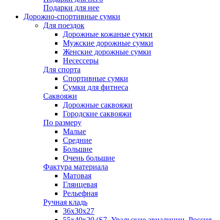
Подарки для нее
Дорожно-спортивные сумки
Для поездок
Дорожные кожаные сумки
Мужские дорожные сумки
Женские дорожные сумки
Несессеры
Для спорта
Спортивные сумки
Сумки для фитнеса
Саквояжи
Дорожные саквояжи
Городские саквояжи
По размеру
Малые
Средние
Большие
Очень большие
Фактура материала
Матовая
Глянцевая
Рельефная
Ручная кладь
36х30x27
55х40х20 (S7, Уральские авиалинии, Россия,