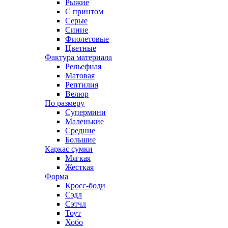
Рыжие
С принтом
Серые
Синие
Фиолетовые
Цветные
Фактура материала
Рельефная
Матовая
Рептилия
Велюр
По размеру
Супермини
Маленькие
Средние
Большие
Каркас сумки
Мягкая
Жесткая
Форма
Кросс-боди
Сэдл
Сэтчл
Тоут
Хобо