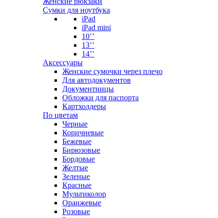
Женские рюкзаки
Сумки для ноутбука
iPad
iPad mini
10’’
13’’
14’’
Аксессуары
Женские сумочки через плечо
Для автодокументов
Документницы
Обложки для паспорта
Картхолдеры
По цветам
Черные
Коричневые
Бежевые
Бирюзовые
Бордовые
Желтые
Зеленые
Красные
Мультиколор
Оранжевые
Розовые