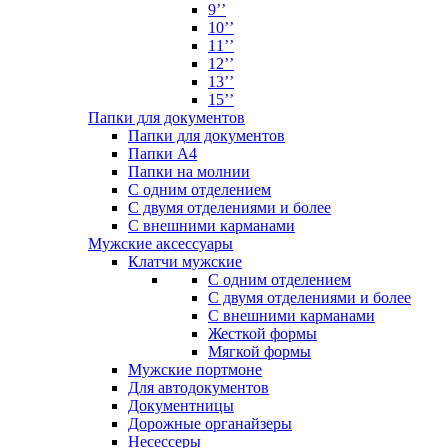
9’’
10’’
11’’
12’’
13’’
15’’
Папки для документов
Папки для документов
Папки А4
Папки на молнии
С одним отделением
С двумя отделениями и более
С внешними карманами
Мужские аксессуары
Клатчи мужские
С одним отделением
С двумя отделениями и более
С внешними карманами
Жесткой формы
Мягкой формы
Мужские портмоне
Для автодокументов
Документницы
Дорожные органайзеры
Несессеры