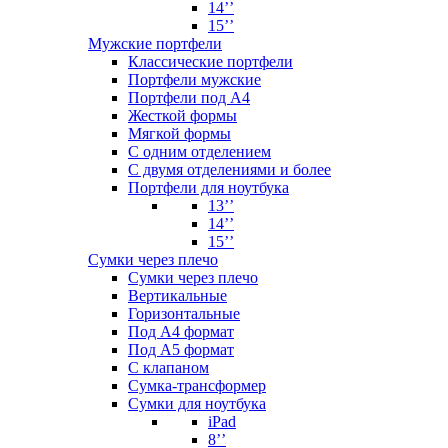
14’’
15’’
Мужские портфели
Классические портфели
Портфели мужские
Портфели под А4
Жесткой формы
Мягкой формы
С одним отделением
С двумя отделениями и более
Портфели для ноутбука
13’’
14’’
15’’
Сумки через плечо
Сумки через плечо
Вертикальные
Горизонтальные
Под А4 формат
Под А5 формат
С клапаном
Сумка-трансформер
Сумки для ноутбука
iPad
8’’