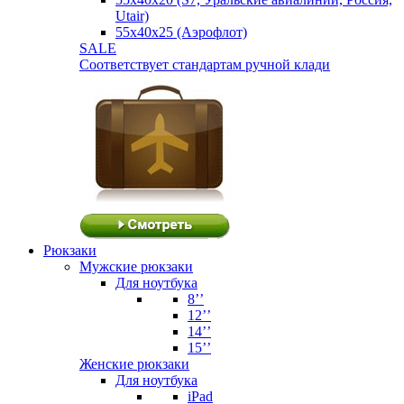
Utair)
55х40х25 (Аэрофлот)
SALE
Соответствует стандартам ручной клади
Рюкзаки
Мужские рюкзаки
Для ноутбука
8’’
12’’
14’’
15’’
Женские рюкзаки
Для ноутбука
iPad