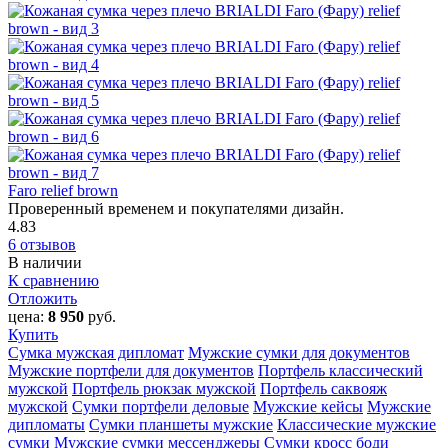
Faro relief brown
Проверенный временем и покупателями дизайн.
4.83
6 отзывов
В наличии
К сравнению
Отложить
цена:
8 950
руб.
Купить
Сумка мужская дипломат
Мужские сумки для документов
Мужские портфели для документов
Портфель классический
мужской
Портфель рюкзак мужской
Портфель саквояж
мужской
Сумки портфели деловые
Мужские кейсы
Мужские
дипломаты
Сумки планшеты мужские
Классические мужские
сумки
Мужские сумки мессенджеры
Сумки кросс боди