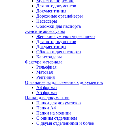
Мужские портмоне
Для автодокументов
Документницы
Дорожные органайзеры
Несессеры
Обложки для паспорта
Женские аксессуары
Женские сумочки через плечо
Для автодокументов
Документницы
Обложки для паспорта
Картхолдеры
Фактура материала
Рельефная
Матовая
Рептилия
Органайзеры для семейных документов
А4 формат
А5 формат
Папки для документов
Папки для документов
Папки А4
Папки на молнии
С одним отделением
С двумя отделениями и более