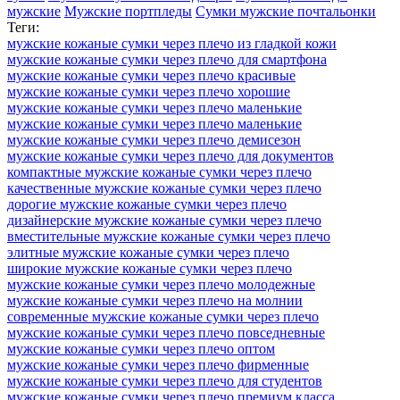
мужские
Мужские портпледы
Сумки мужские почтальонки
Теги:
мужские кожаные сумки через плечо из гладкой кожи
мужские кожаные сумки через плечо для смартфона
мужские кожаные сумки через плечо красивые
мужские кожаные сумки через плечо хорошие
мужские кожаные сумки через плечо маленькие
мужские кожаные сумки через плечо маленькие
мужские кожаные сумки через плечо демисезон
мужские кожаные сумки через плечо для документов
компактные мужские кожаные сумки через плечо
качественные мужские кожаные сумки через плечо
дорогие мужские кожаные сумки через плечо
дизайнерские мужские кожаные сумки через плечо
вместительные мужские кожаные сумки через плечо
элитные мужские кожаные сумки через плечо
широкие мужские кожаные сумки через плечо
мужские кожаные сумки через плечо молодежные
мужские кожаные сумки через плечо на молнии
современные мужские кожаные сумки через плечо
мужские кожаные сумки через плечо повседневные
мужские кожаные сумки через плечо оптом
мужские кожаные сумки через плечо фирменные
мужские кожаные сумки через плечо для студентов
мужские кожаные сумки через плечо премиум класса