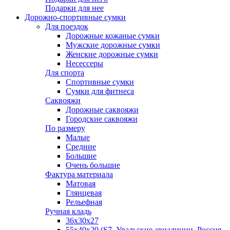
Подарки для нее
Дорожно-спортивные сумки
Для поездок
Дорожные кожаные сумки
Мужские дорожные сумки
Женские дорожные сумки
Несессеры
Для спорта
Спортивные сумки
Сумки для фитнеса
Саквояжи
Дорожные саквояжи
Городские саквояжи
По размеру
Малые
Средние
Большие
Очень большие
Фактура материала
Матовая
Глянцевая
Рельефная
Ручная кладь
36х30x27
55х40х20 (S7, Уральские авиалинии, Россия,