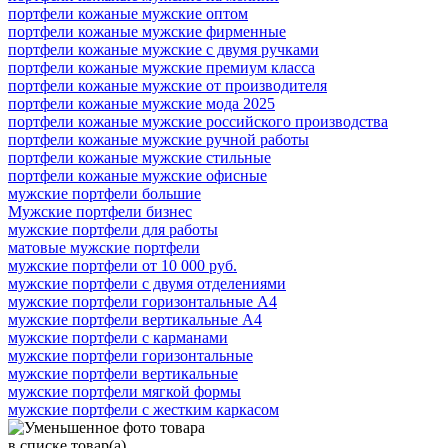
портфели кожаные мужские оптом
портфели кожаные мужские фирменные
портфели кожаные мужские с двумя ручками
портфели кожаные мужские премиум класса
портфели кожаные мужские от производителя
портфели кожаные мужские мода 2025
портфели кожаные мужские российского производства
портфели кожаные мужские ручной работы
портфели кожаные мужские стильные
портфели кожаные мужские офисные
мужские портфели большие
Мужские портфели бизнес
мужские портфели для работы
матовые мужские портфели
мужские портфели от 10 000 руб.
мужские портфели с двумя отделениями
мужские портфели горизонтальные А4
мужские портфели вертикальные А4
мужские портфели с карманами
мужские портфели горизонтальные
мужские портфели вертикальные
мужские портфели мягкой формы
мужские портфели с жестким каркасом
в списке
товар(а)