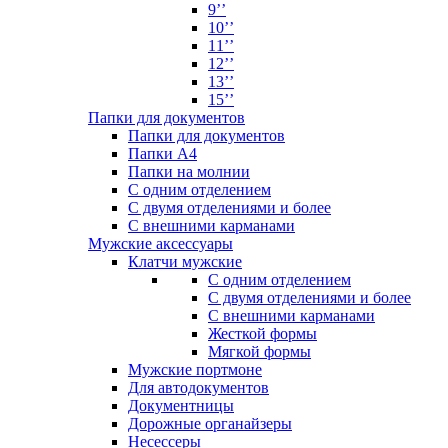
9’’
10’’
11’’
12’’
13’’
15’’
Папки для документов
Папки для документов
Папки А4
Папки на молнии
С одним отделением
С двумя отделениями и более
С внешними карманами
Мужские аксессуары
Клатчи мужские
С одним отделением
С двумя отделениями и более
С внешними карманами
Жесткой формы
Мягкой формы
Мужские портмоне
Для автодокументов
Документницы
Дорожные органайзеры
Несессеры