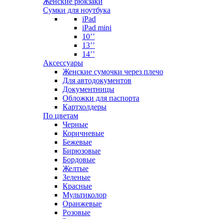
Женские рюкзаки
Сумки для ноутбука
iPad
iPad mini
10’’
13’’
14’’
Аксессуары
Женские сумочки через плечо
Для автодокументов
Документницы
Обложки для паспорта
Картхолдеры
По цветам
Черные
Коричневые
Бежевые
Бирюзовые
Бордовые
Желтые
Зеленые
Красные
Мультиколор
Оранжевые
Розовые