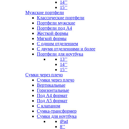
14’’
15’’
Мужские портфели
Классические портфели
Портфели мужские
Портфели под А4
Жесткой формы
Мягкой формы
С одним отделением
С двумя отделениями и более
Портфели для ноутбука
13’’
14’’
15’’
Сумки через плечо
Сумки через плечо
Вертикальные
Горизонтальные
Под А4 формат
Под А5 формат
С клапаном
Сумка-трансформер
Сумки для ноутбука
iPad
8’’