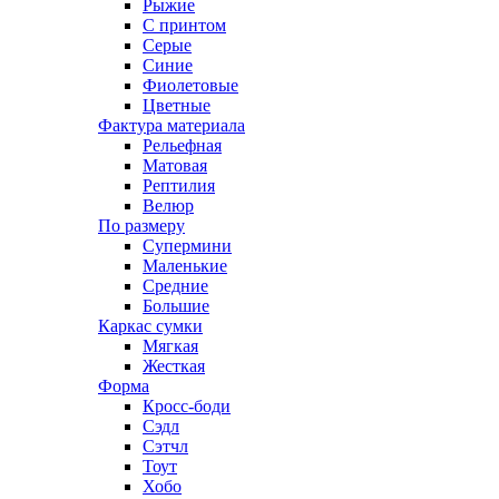
Рыжие
С принтом
Серые
Синие
Фиолетовые
Цветные
Фактура материала
Рельефная
Матовая
Рептилия
Велюр
По размеру
Супермини
Маленькие
Средние
Большие
Каркас сумки
Мягкая
Жесткая
Форма
Кросс-боди
Сэдл
Сэтчл
Тоут
Хобо