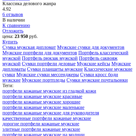
Классика делового жанра
4.92
6 отзывов
В наличии
К сравнению
Отложить
цена:
23 950
руб.
Купить
Сумка мужская дипломат
Мужские сумки для документов
Мужские портфели для документов
Портфель классический
мужской
Портфель рюкзак мужской
Портфель саквояж
мужской
Сумки портфели деловые
Мужские кейсы
Мужские
дипломаты
Сумки планшеты мужские
Классические мужские
сумки
Мужские сумки мессенджеры
Сумки кросс боди
мужские
Мужские портпледы
Сумки мужские почтальонки
Теги:
портфели кожаные мужские из гладкой кожи
портфели кожаные мужские красивые
портфели кожаные мужские хорошие
портфели кожаные мужские маленькие
портфели кожаные мужские для руководителя
качественные портфели кожаные мужские
дорогие портфели кожаные мужские
элитные портфели кожаные мужские
портфели кожаные мужские на молнии