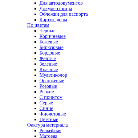
Для автодокументов
Документницы
Обложки для паспорта
Картхолдеры
По цветам
Черные
Коричневые
Бежевые
Бирюзовые
Бордовые
Желтые
Зеленые
Красные
Мультиколор
Оранжевые
Розовые
Рыжие
С принтом
Серые
Синие
Фиолетовые
Цветные
Фактура материала
Рельефная
Матовая