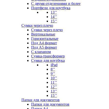
С двумя отделениями и более
Портфели для ноутбука
13’’
14’’
15’’
Сумки через плечо
Сумки через плечо
Вертикальные
Горизонтальные
Под А4 формат
Под А5 формат
С клапаном
Сумка-трансформер
Сумки для ноутбука
iPad
8’’
9’’
10’’
11’’
12’’
13’’
15’’
Папки для документов
Папки для документов
Папки А4