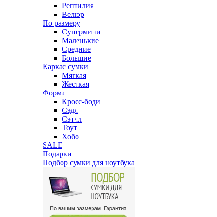
Рептилия
Велюр
По размеру
Супермини
Маленькие
Средние
Большие
Каркас сумки
Мягкая
Жесткая
Форма
Кросс-боди
Сэдл
Сэтчл
Тоут
Хобо
SALE
Подарки
Подбор сумки для ноутбука