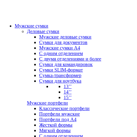
Мужские сумки
Деловые сумки
Мужские деловые сумки
Сумки для документов
Мужские сумки А4
С одним отделением
С двумя отделениями и более
Сумки для командировок
Сумки SLIM-формат
Сумка-трансформер
Сумки для ноутбука
13’’
14’’
15’’
Мужские портфели
Классические портфели
Портфели мужские
Портфели под А4
Жесткой формы
Мягкой формы
С одним отделением