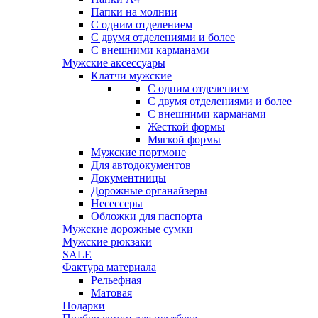
Папки на молнии
С одним отделением
С двумя отделениями и более
С внешними карманами
Мужские аксессуары
Клатчи мужские
С одним отделением
С двумя отделениями и более
С внешними карманами
Жесткой формы
Мягкой формы
Мужские портмоне
Для автодокументов
Документницы
Дорожные органайзеры
Несессеры
Обложки для паспорта
Мужские дорожные сумки
Мужские рюкзаки
SALE
Фактура материала
Рельефная
Матовая
Подарки