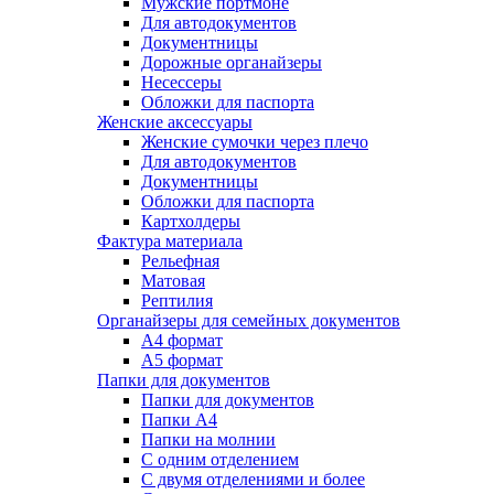
Мужские портмоне
Для автодокументов
Документницы
Дорожные органайзеры
Несессеры
Обложки для паспорта
Женские аксессуары
Женские сумочки через плечо
Для автодокументов
Документницы
Обложки для паспорта
Картхолдеры
Фактура материала
Рельефная
Матовая
Рептилия
Органайзеры для семейных документов
А4 формат
А5 формат
Папки для документов
Папки для документов
Папки А4
Папки на молнии
С одним отделением
С двумя отделениями и более