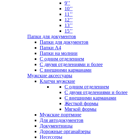
9’’
10’’
11’’
12’’
13’’
15’’
Папки для документов
Папки для документов
Папки А4
Папки на молнии
С одним отделением
С двумя отделениями и более
С внешними карманами
Мужские аксессуары
Клатчи мужские
С одним отделением
С двумя отделениями и более
С внешними карманами
Жесткой формы
Мягкой формы
Мужские портмоне
Для автодокументов
Документницы
Дорожные органайзеры
Несессеры