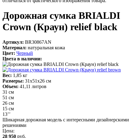
отличаться от фактического изображения товара.
Дорожная сумка BRIALDI
Crown (Краун) relief black
Артикул:
BR30867AN
Материал:
натуральная кожа
Цвет:
Черный
Цвета в наличии:
Вес:
1,85 кг
Размеры:
31х51х26 см
Объем:
41,11 литров
31 см
51 см
26 см
15 см
13’’
Шикарная дорожная модель с интересными дизайнерскими
решениями
Цена:
28 950
руб.