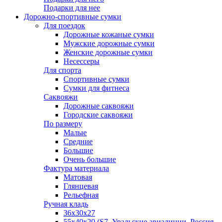
Подарки для нее
Дорожно-спортивные сумки
Для поездок
Дорожные кожаные сумки
Мужские дорожные сумки
Женские дорожные сумки
Несессеры
Для спорта
Спортивные сумки
Сумки для фитнеса
Саквояжи
Дорожные саквояжи
Городские саквояжи
По размеру
Малые
Средние
Большие
Очень большие
Фактура материала
Матовая
Глянцевая
Рельефная
Ручная кладь
36х30x27
55х40х20 (S7, Уральские авиалинии, Россия,