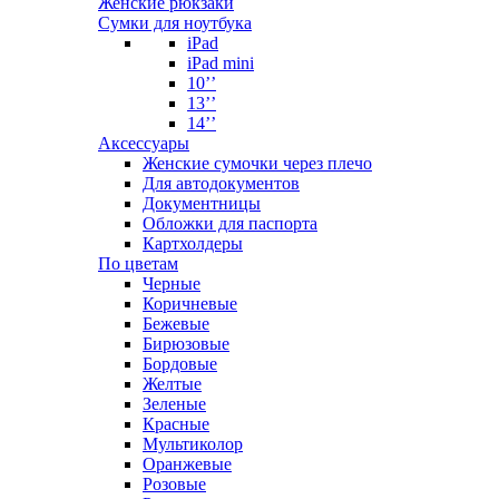
Женские рюкзаки
Сумки для ноутбука
iPad
iPad mini
10’’
13’’
14’’
Аксессуары
Женские сумочки через плечо
Для автодокументов
Документницы
Обложки для паспорта
Картхолдеры
По цветам
Черные
Коричневые
Бежевые
Бирюзовые
Бордовые
Желтые
Зеленые
Красные
Мультиколор
Оранжевые
Розовые