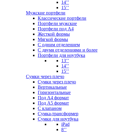
14’’
15’’
Мужские портфели
Классические портфели
Портфели мужские
Портфели под А4
Жесткой формы
Мягкой формы
С одним отделением
С двумя отделениями и более
Портфели для ноутбука
13’’
14’’
15’’
Сумки через плечо
Сумки через плечо
Вертикальные
Горизонтальные
Под А4 формат
Под А5 формат
С клапаном
Сумка-трансформер
Сумки для ноутбука
iPad
8’’