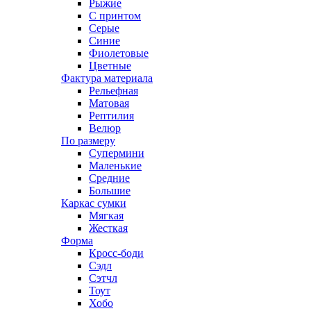
Рыжие
С принтом
Серые
Синие
Фиолетовые
Цветные
Фактура материала
Рельефная
Матовая
Рептилия
Велюр
По размеру
Супермини
Маленькие
Средние
Большие
Каркас сумки
Мягкая
Жесткая
Форма
Кросс-боди
Сэдл
Сэтчл
Тоут
Хобо