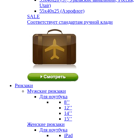
Utair)
55х40х25 (Аэрофлот)
SALE
Соответствует стандартам ручной клади
Рюкзаки
Мужские рюкзаки
Для ноутбука
8’’
12’’
14’’
15’’
Женские рюкзаки
Для ноутбука
iPad