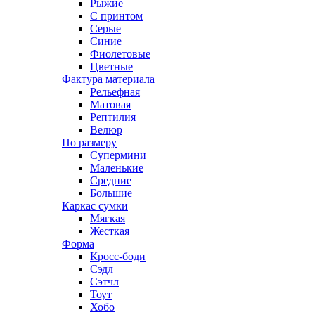
Рыжие
С принтом
Серые
Синие
Фиолетовые
Цветные
Фактура материала
Рельефная
Матовая
Рептилия
Велюр
По размеру
Супермини
Маленькие
Средние
Большие
Каркас сумки
Мягкая
Жесткая
Форма
Кросс-боди
Сэдл
Сэтчл
Тоут
Хобо