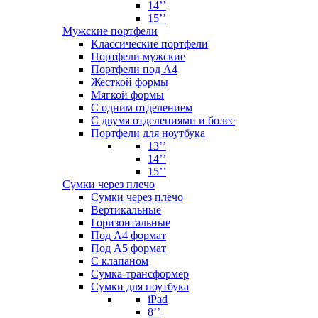
14’’
15’’
Мужские портфели
Классические портфели
Портфели мужские
Портфели под А4
Жесткой формы
Мягкой формы
С одним отделением
С двумя отделениями и более
Портфели для ноутбука
13’’
14’’
15’’
Сумки через плечо
Сумки через плечо
Вертикальные
Горизонтальные
Под А4 формат
Под А5 формат
С клапаном
Сумка-трансформер
Сумки для ноутбука
iPad
8’’