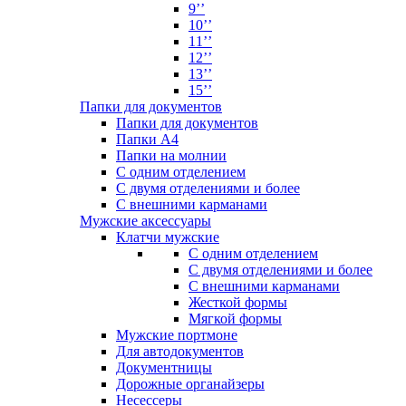
9’’
10’’
11’’
12’’
13’’
15’’
Папки для документов
Папки для документов
Папки А4
Папки на молнии
С одним отделением
С двумя отделениями и более
С внешними карманами
Мужские аксессуары
Клатчи мужские
С одним отделением
С двумя отделениями и более
С внешними карманами
Жесткой формы
Мягкой формы
Мужские портмоне
Для автодокументов
Документницы
Дорожные органайзеры
Несессеры