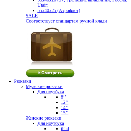
Utair)
55х40х25 (Аэрофлот)
SALE
Соответствует стандартам ручной клади
Рюкзаки
Мужские рюкзаки
Для ноутбука
8’’
12’’
14’’
15’’
Женские рюкзаки
Для ноутбука
iPad