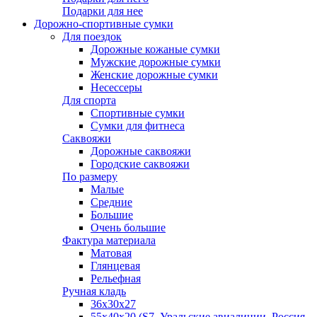
Подарки для нее
Дорожно-спортивные сумки
Для поездок
Дорожные кожаные сумки
Мужские дорожные сумки
Женские дорожные сумки
Несессеры
Для спорта
Спортивные сумки
Сумки для фитнеса
Саквояжи
Дорожные саквояжи
Городские саквояжи
По размеру
Малые
Средние
Большие
Очень большие
Фактура материала
Матовая
Глянцевая
Рельефная
Ручная кладь
36х30x27
55х40х20 (S7, Уральские авиалинии, Россия,