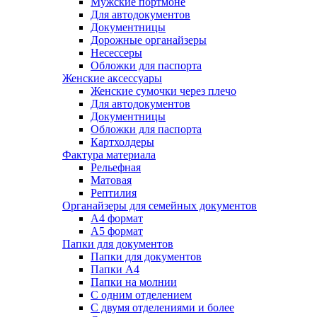
Мужские портмоне
Для автодокументов
Документницы
Дорожные органайзеры
Несессеры
Обложки для паспорта
Женские аксессуары
Женские сумочки через плечо
Для автодокументов
Документницы
Обложки для паспорта
Картхолдеры
Фактура материала
Рельефная
Матовая
Рептилия
Органайзеры для семейных документов
А4 формат
А5 формат
Папки для документов
Папки для документов
Папки А4
Папки на молнии
С одним отделением
С двумя отделениями и более