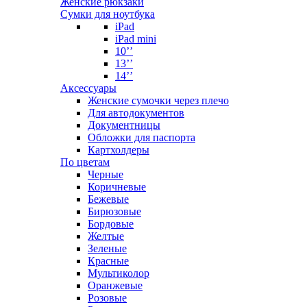
Женские рюкзаки
Сумки для ноутбука
iPad
iPad mini
10’’
13’’
14’’
Аксессуары
Женские сумочки через плечо
Для автодокументов
Документницы
Обложки для паспорта
Картхолдеры
По цветам
Черные
Коричневые
Бежевые
Бирюзовые
Бордовые
Желтые
Зеленые
Красные
Мультиколор
Оранжевые
Розовые