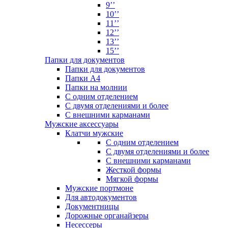
9’’
10’’
11’’
12’’
13’’
15’’
Папки для документов
Папки для документов
Папки А4
Папки на молнии
С одним отделением
С двумя отделениями и более
С внешними карманами
Мужские аксессуары
Клатчи мужские
С одним отделением
С двумя отделениями и более
С внешними карманами
Жесткой формы
Мягкой формы
Мужские портмоне
Для автодокументов
Документницы
Дорожные органайзеры
Несессеры