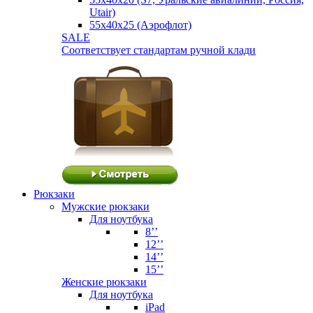
Utair)
55х40х25 (Аэрофлот)
SALE
Соответствует стандартам ручной клади
Рюкзаки
Мужские рюкзаки
Для ноутбука
8’’
12’’
14’’
15’’
Женские рюкзаки
Для ноутбука
iPad