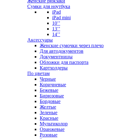
Женские рюкзаки
Сумки для ноутбука
iPad
iPad mini
10’’
13’’
14’’
Аксессуары
Женские сумочки через плечо
Для автодокументов
Документницы
Обложки для паспорта
Картхолдеры
По цветам
Черные
Коричневые
Бежевые
Бирюзовые
Бордовые
Желтые
Зеленые
Красные
Мультиколор
Оранжевые
Розовые