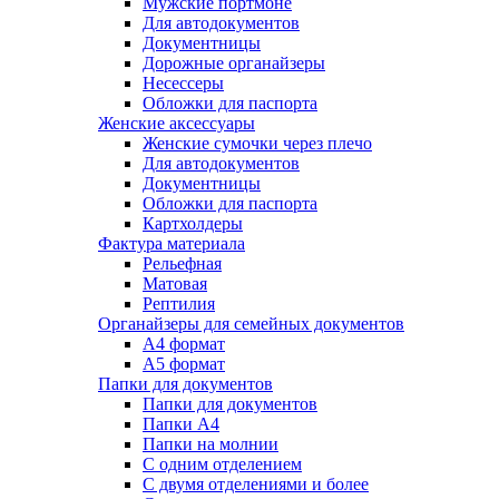
Мужские портмоне
Для автодокументов
Документницы
Дорожные органайзеры
Несессеры
Обложки для паспорта
Женские аксессуары
Женские сумочки через плечо
Для автодокументов
Документницы
Обложки для паспорта
Картхолдеры
Фактура материала
Рельефная
Матовая
Рептилия
Органайзеры для семейных документов
А4 формат
А5 формат
Папки для документов
Папки для документов
Папки А4
Папки на молнии
С одним отделением
С двумя отделениями и более