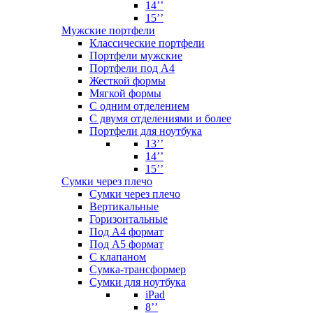
14’’
15’’
Мужские портфели
Классические портфели
Портфели мужские
Портфели под А4
Жесткой формы
Мягкой формы
С одним отделением
С двумя отделениями и более
Портфели для ноутбука
13’’
14’’
15’’
Сумки через плечо
Сумки через плечо
Вертикальные
Горизонтальные
Под А4 формат
Под А5 формат
С клапаном
Сумка-трансформер
Сумки для ноутбука
iPad
8’’