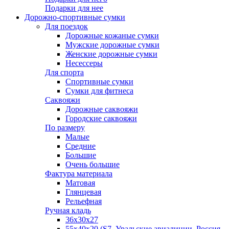
Подарки для нее
Дорожно-спортивные сумки
Для поездок
Дорожные кожаные сумки
Мужские дорожные сумки
Женские дорожные сумки
Несессеры
Для спорта
Спортивные сумки
Сумки для фитнеса
Саквояжи
Дорожные саквояжи
Городские саквояжи
По размеру
Малые
Средние
Большие
Очень большие
Фактура материала
Матовая
Глянцевая
Рельефная
Ручная кладь
36х30x27
55х40х20 (S7, Уральские авиалинии, Россия,