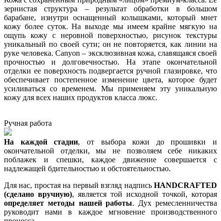
зернистая структура – результат обработки в большом
барабане, изнутри оснащенный колышками, который мнет
кожу более суток. На выходе мы имеем крайне мягкую на
ощупь кожу с неровной поверхностью, рисунок текстуры
уникальный по своей сути; он не повторяется, как линии на
руке человека. Canyon – эксклюзивная кожа, славящаяся своей
прочностью и долговечностью. На этапе окончательной
отделки ее поверхность подвергается ручной глазировке, что
обеспечивает постепенное изменение цвета, которое будет
усиливаться со временем. Мы применяем эту уникальную
кожу для всех наших продуктов класса люкс.
Ручная работа
На каждой стадии
, от выбора кожи до прошивки и
окончательной отделки, мы не позволяем себе никаких
поблажек и спешки, каждое движение совершается с
надлежащей бдительностью и обстоятельностью.
Для нас, простая на первый взгляд надпись
HANDCRAFTED
(сделано вручную)
, является той исходной точкой, которая
определяет методы нашей работы
. Дух ремесленничества
руководит нами в каждое мгновение производственного
процесса.