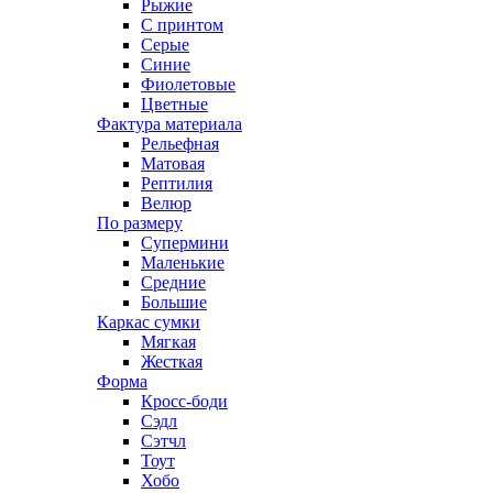
Рыжие
С принтом
Серые
Синие
Фиолетовые
Цветные
Фактура материала
Рельефная
Матовая
Рептилия
Велюр
По размеру
Супермини
Маленькие
Средние
Большие
Каркас сумки
Мягкая
Жесткая
Форма
Кросс-боди
Сэдл
Сэтчл
Тоут
Хобо